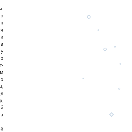
и.
по
ен
ся
 и
 в
 у
но
т-
ом
но
м,
од
ф,
ий
на
 —
ой