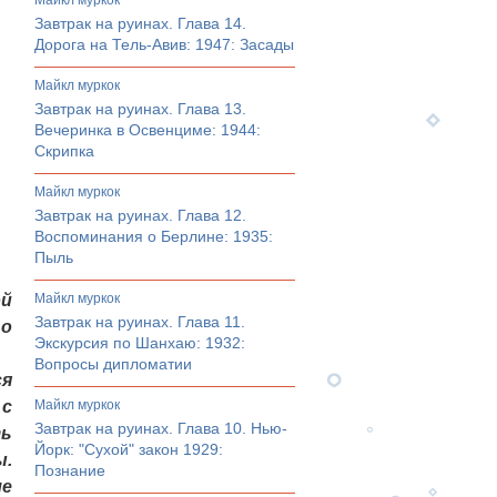
майкл муркок
Завтрак на руинах. Глава 14.
Дорога на Тель-Авив: 1947: Засады
майкл муркок
Завтрак на руинах. Глава 13.
Вечеринка в Освенциме: 1944:
Скрипка
майкл муркок
Завтрак на руинах. Глава 12.
Воспоминания о Берлине: 1935:
Пыль
ой
майкл муркок
Завтрак на руинах. Глава 11.
о
Экскурсия по Шанхаю: 1932:
Вопросы дипломатии
ся
 с
майкл муркок
Завтрак на руинах. Глава 10. Нью-
ь
Йорк: "Сухой" закон 1929:
ы.
Познание
ле