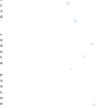
ю,
го
ой
ы.
ке
ей
шь
л.
ик
де
на
мя
а,
ми
бе