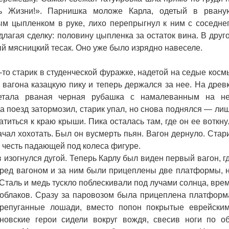
ть Жизни!». Парнишка моложе Карла, одетый в рвану
ым цыпленком в руке, лихо перепрыгнул к ним с соседне
длагая сделку: половину цыпленка за остаток вина. В друг
й мясницкий тесак. Оно уже было изрядно навеселе.
о старик в студенческой фуражке, надетой на седые косм
 вагона казацкую пику и теперь держался за нее. На древ
петала рваная черная рубашка с намалеванным на н
 поезд затормозил, старик упал, но снова поднялся — ли
атиться к краю крыши. Пика осталась там, где он ее воткну
ачал хохотать. Был он вусмерть пьян. Вагон дернуло. Стар
л честь падающей под колеса фигуре.
изогнулся дугой. Теперь Карлу был виден первый вагон, г
еред вагоном и за ним были прицеплены две платформы, 
Сталь и медь тускло поблескивали под лучами солнца, вре
облаков. Сразу за паровозом была прицеплена платформ
ерепуганные лошади, вместо попон покрытые еврейски
овские герои сидели вокруг вождя, свесив ноги по о