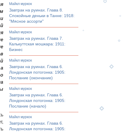
ая
майкл муркок
Завтрак на руинах. Глава 8.
ом
Спокойные деньки в Танне: 1918:
ни
"Мясное ассорти"
ай
ия
майкл муркок
Завтрак на руинах. Глава 7.
ие
Калькуттская мошкара: 1911:
ие
Бизнес
 в
ой
майкл муркок
Завтрак на руинах. Глава 6.
 а
Лондонская потогонка: 1905:
го
Послание (окончание)
ма
лы
майкл муркок
Завтрак на руинах. Глава 6.
Лондонская потогонка: 1905:
Послание (начало)
сь
майкл муркок
т,
Завтрак на руинах. Глава 6.
ть
Лондонская потогонка: 1905: