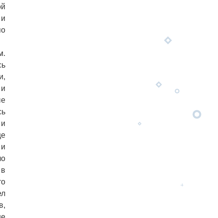
ой
 и
по
м.
сь
и,
 и
ые
сь
 и
ще
 и
ло
 в
то
ел
в,
не