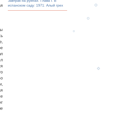
Завтрак на руинах. Глава I. В
ая
испанском саду: 1971: Алый грех
бы
сь
е,
ое
рл
ыл
ся
то
Во
и,
ая
ые
нг
ле