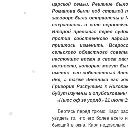
царской семьи. Решение был
Романова были под стражей п
заговоре были отправлены в М
сохранялось в силе первонач
Второй предстал перед судо
против собственного народа
пришлось изменить. Всерос
сельского областного совет
настоящее время в своем ра
важности, которые могут быт
именно: его собственный дне
дня, а также дневники его ж
Григория Распутина к Никола
будут изучены и опубликованы
«Ньюс оф зе уорлд» 21 июля 19
Вертясь перед трюмо, Карл расс
увидеть то, что его более всего 
бьющий в окна. Карл недовольно 