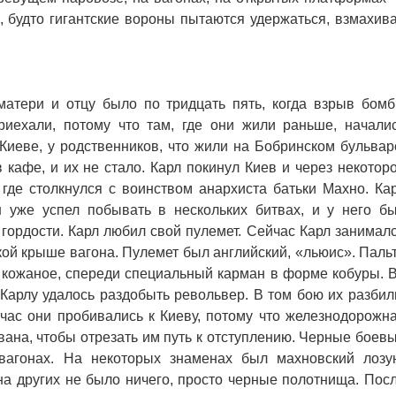
, будто гигантские вороны пытаются удержаться, взмахив
тери и отцу было по тридцать пять, когда взрыв бом
риехали, потому что там, где они жили раньше, начали
 Киеве, у родственников, что жили на Бобринском бульвар
 кафе, и их не стало. Карл покинул Киев и через некотор
 где столкнулся с воинством анархиста батьки Махно. Ка
 уже успел побывать в нескольких битвах, и у него б
 гордости. Карл любил свой пулемет. Сейчас Карл занимал
кой крыше вагона. Пулемет был английский, «льюис». Паль
 кожаное, спереди специальный карман в форме кобуры. 
Карлу удалось раздобыть револьвер. В том бою их разбил
ас они пробивались к Киеву, потому что железнодорожн
вана, чтобы отрезать им путь к отступлению. Черные боев
вагонах. На некоторых знаменах был махновский лозу
ругих не было ничего, просто черные полотнища. Пос