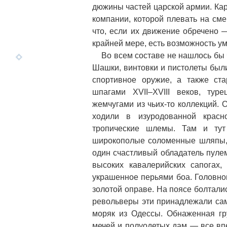
дюжины частей царской армии. Кар
компании, которой плевать на сме
что, если их движение обречено —
крайней мере, есть возможность ум
Во всем составе не нашлось бы 
Шашки, винтовки и пистолеты были
спортивное оружие, а также ста
шпагами XVII–XVIII веков, тур
жемчугами из чьих-то коллекций.
ходили в изуродованной красн
тропические шлемы. Там и тут
широкополые соломенные шляпы, и
один счастливый обладатель пуле
высоких кавалерийских сапогах
украшенное перьями боа. Головног
золотой оправе. На поясе болталис
револьверы эти принадлежали сам
моряк из Одессы. Обнаженная гр
мечей и полуодетых дам — все вп