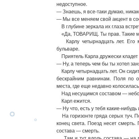
недоступное.
— Знаешь, я все-таки думаю, никак
— Мы все меняем свой акцент в со
В глубине зеркала их глаза встрет
«Да, ТОВАРИЩ. Ты прав. Такие м
Карлу четырнадцать лет. Его м
бульваре.
Приятель Карла дружески кладет р
— Ну, а теперь чем бы ты хотел за
Карлу четырнадцать лет. Он сидит 
бескрайним равнинам. Поля по 
места, где еще недавно колосилась
Над несущимся составом — небо. 
Карл ежится.
— Ну что, есть у тебя какие-нибудь
На горизонте гряда серых туч. П
конец света. Поезд несет смерть. 
состава — смерть.
Там и тут вдоль состава — на р