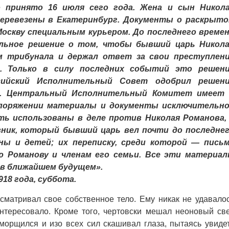
о принято 16 июля сего года. Жена и сын Никол
еревезены в Екатеринбург. Документы о раскрыт
оскву специальным курьером. До последнего време
альное решение о том, чтобы бывший царь Никол
м трибунала и держал ответ за свои преступлен
. Только в силу последних событий это решен
сийский Исполнительный Совет одобрил решен
а. Центральный Исполнительный Комитет имеет
споряжении материалы и документы исключительн
ь использованы в деле против Николая Романова,
вник, который бывший царь вел почти до последне
ены и детей; их переписку, среди которой — пись
ю Романову и членам его семьи. Все эти материа
 в ближайшем будущем».
18 года, суббота.
матривал свое собственное тело. Ему никак не удавало
интересовало. Кроме того, чертовски мешал неоновый све
морщился и изо всех сил скашивал глаза, пытаясь увиде