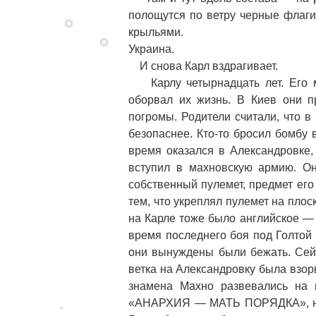
полощутся по ветру черные флаги
крыльями.
Украина.
И снова Карл вздрагивает.
Карлу четырнадцать лет. Его ма
оборвал их жизнь. В Киев они п
погромы. Родители считали, что в
безопаснее. Кто-то бросил бомбу в
время оказался в Александровке,
вступил в махновскую армию. Он
собственный пулемет, предмет его
тем, что укреплял пулемет на плос
на Карле тоже было английское —
время последнего боя под Голтой 
они вынуждены были бежать. Сейч
ветка на Александровку была взор
знамена Махно развевались на 
«АНАРХИЯ — МАТЬ ПОРЯДКА», на д