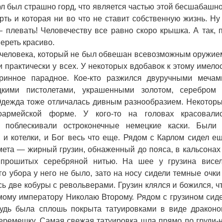
л был страшно горд, что является частью этой бесшабашн
рть и которая ни во что не ставит собственную жизнь. Ну
 плевать! Человечеству все равно скоро крышка. А так, 
ереть красиво.
человека, который не был обвешан всевозможным оружие
 практически у всех. У некоторых вдобавок к этому имело
ринное парадное. Кое-кто разжился двуручными мечам
ецкими пистолетами, украшенными золотом, серебром
 Одежда тоже отличалась дивным разнообразием. Некотор
оармейской форме. У кого-то на головах красовали
 поблескивали остроконечные немецкие каски. Были
 котелки, и Бог весь что еще. Рядом с Карлом сидел е
мета — жирный грузин, обнаженный до пояса, в кальсонах
, прошитых серебряной нитью. На шее у грузина висе
о убора у него не было, зато на носу сидели темные очки
ь две кобуры с револьверами. Грузин клялся и божился, ч
ому императору Николаю Второму. Рядом с грузином сид
удь была сплошь покрыта татуировками в виде драконо
еремешку. Самая свежая татуировка шла прямо по груди-