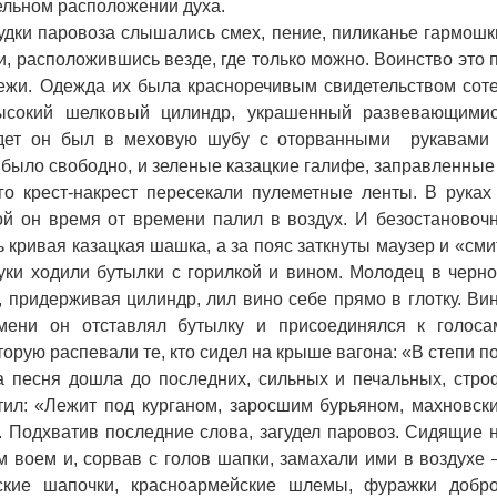
ельном расположении духа.
удки паровоза слышались смех, пение, пиликанье гармошк
, расположившись везде, где только можно. Воинство это 
ежи. Одежда их была красноречивым свидетельством сот
высокий шелковый цилиндр, украшенный развевающими
одет он был в меховую шубу с оторванными рукавами
было свободно, и зеленые казацкие галифе, заправленные
го крест-накрест пересекали пулеметные ленты. В руках
ой он время от времени палил в воздух. И безостановоч
ь кривая казацкая шашка, а за пояс заткнуты маузер и «сми
руки ходили бутылки с горилкой и вином. Молодец в черн
, придерживая цилиндр, лил вино себе прямо в глотку. Ви
мени он отставлял бутылку и присоединялся к голоса
рую распевали те, кто сидел на крыше вагона: «В степи п
да песня дошла до последних, сильных и печальных, стро
ил: «Лежит под курганом, заросшим бурьяном, махновск
. Подхватив последние слова, загудел паровоз. Сидящие 
м воем и, сорвав с голов шапки, замахали ими в воздухе
йские шапочки, красноармейские шлемы, фуражки добр