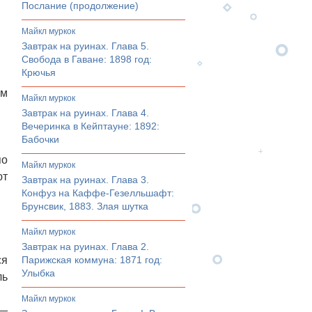
Послание (продолжение)
майкл муркок
Завтрак на руинах. Глава 5.
Свобода в Гаване: 1898 год:
Крючья
ом
майкл муркок
Завтрак на руинах. Глава 4.
Вечеринка в Кейптауне: 1892:
Бабочки
по
майкл муркок
ют
Завтрак на руинах. Глава 3.
Конфуз на Каффе-Гезелльшафт:
Брунсвик, 1883. Злая шутка
майкл муркок
Завтрак на руинах. Глава 2.
ся
Парижская коммуна: 1871 год:
Улыбка
ль
майкл муркок
 —