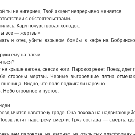
ой ты не нигериец. Твой акцент непрерывно меняется.
ответствии с обстоятельствами.
ились. Карл почувствовал холодок.
ы все — жертвы».
ать и отец убиты взрывом бомбы в кафе на Бобринск
уки ему на плечи.
няться?
на крыше вагона, свесив ноги. Паровоз ревет. Поезд идет 
обе стороны мертвы. Черные выгоревшие пятна отмеча
 пшеница. Видно, что поля поджигали нарочно.
Небо огромное и пустое.
 идеи
оезд мчится навстречу гряде. Она похожа на надвигающий
Поезд летит навстречу смерти. Груз состава — смерть, це
евущем паровозе, на вагонах, на открытых платформах