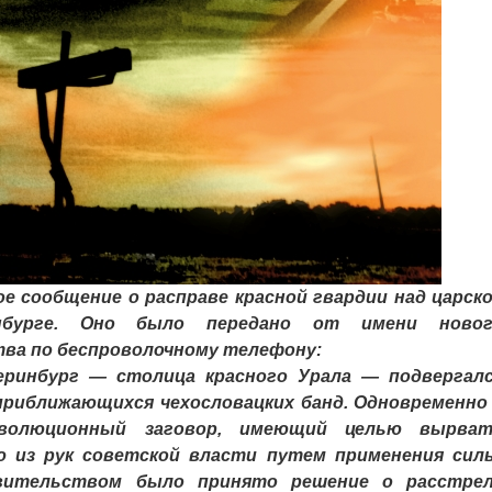
 сообщение о расправе красной гвардии над царск
нбурге. Оно было передано от имени новог
ва по беспроволочному телефону:
инбург — столица красного Урала — подвергал
приближающихся чехословацких банд. Одновременно
волюционный заговор, имеющий целью вырват
ю из рук советской власти путем применения сил
вительством было принято решение о расстре