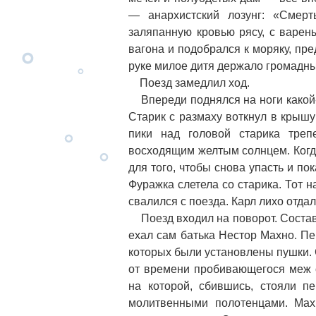
— анархистский лозунг: «Смер
заляпанную кровью рясу, с варен
вагона и подобрался к моряку, пре
руке милое дитя держало громадны
Поезд замедлил ход.
Впереди поднялся на ноги какой-т
Старик с размаху воткнул в крышу
пики над головой старика тре
восходящим желтым солнцем. Когда
для того, чтобы снова упасть и пок
Фуражка слетела со старика. Тот н
свалился с поезда. Карл лихо отда
Поезд входил на поворот. Состав 
ехал сам батька Нестор Махно. П
которых были установлены пушки. 
от времени пробивающегося меж 
на которой, сбившись, стояли п
молитвенными полотенцами. Махн