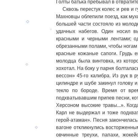
Голты батька пребывал в отвратит
Сквозь перестук колес и рев и г
Махновцы облепили поезд, как мухи
большей части состояло из молод
удачных набегов. Один носил 
красными и черными лентами; 
обрезанными полами, чтобы ногам 
красные кожаные сапоги. Грудь е
молодца была винтовка, из котор
хохотал. На боку у парня болталас
вессон» 45-го калибра. Из рук в 
цилиндре и шубе закинул голову и
текло по бороде. Время от вре
подхватывавшим припев песни, кото
Херсоном высокие травы...». Ког
Карл не выдержал и тоже подхват
герой-атаман». Песня закончилась
вагоне откликнулись восторженны
овчинные треухи, папахи, жоке