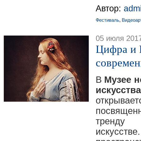
Автор:
adm
Фестиваль
,
Видеоар
05 июля 201
Цифра и Р
современ
В
Музее 
искусства
открыв
посвяще
тренду
искус