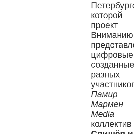
Петербур
которой
проек
Внима
предста
цифров
созданн
разных
учас
Памир
(
Мармен
(
Me
коллектив
Свищёв и