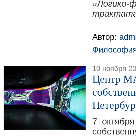
«Логико-
трактат
Автор:
adm
Философи
10 ноября 2
Центр М
собствен
Петербур
7 октябр
собстве