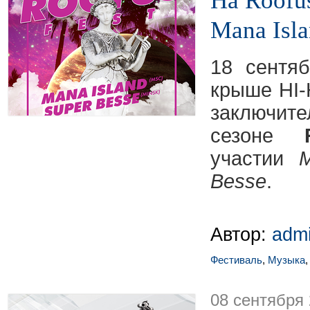
На Roofu
Mana Isla
18 сентя
крыше HI-
заключите
сезоне
участии
M
Besse
.
Автор:
adm
Фестиваль
,
Музыка
08 сентября