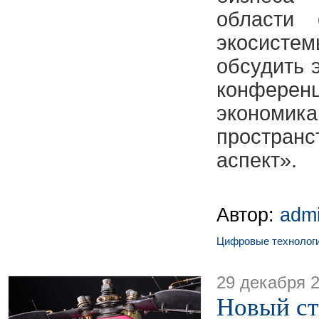
области 
экосисте
обсудить 
конфер
эконом
простран
аспект».
Автор:
adm
Цифровые технолог
29 декабря 
Новый ст