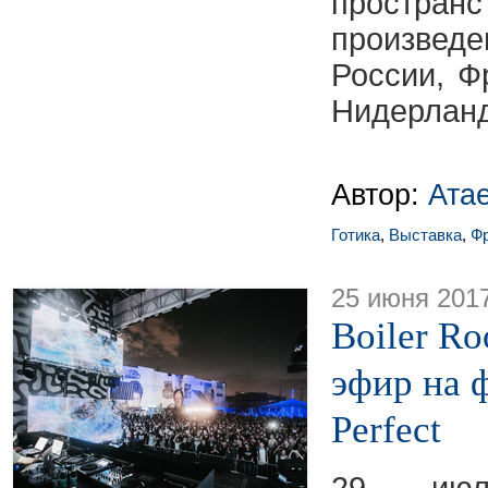
простра
произве
России, Ф
Нидерланд
Автор:
Ата
Готика
,
Выставка
,
Ф
25 июня 201
Boiler R
эфир на ф
Perfect