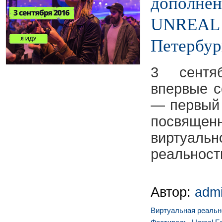
дополнен
UNREAL 
Петербур
3 сентя
впервые 
— первый 
посвяще
виртуаль
реальност
Автор:
adm
Виртуальная реальн