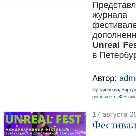
Предст
журнал
фестива
дополне
Unreal Fe
в Петербур
Автор:
adm
Футурология
,
Виртуа
реальность
,
Фестив
17 августа 2
Фестивал