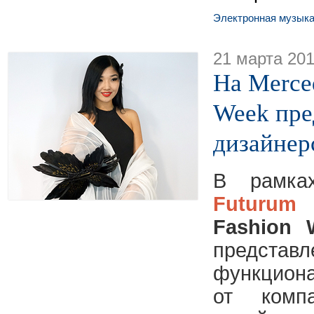
Электронная музык
21 марта 20
На Merce
Week пре
дизайнер
В рамка
Futurum
Fashion 
предста
функцион
от ком