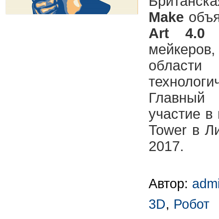
Британска
Make
объя
Art 4.0
д
мейкеро
области
технолог
Главный
участие в 
Tower в Л
2017.
Автор:
adm
3D
,
Робот