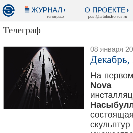
ЖУРНАЛ
О ПРОЕКТЕ
телеграф
post@artelectronics.ru
Телеграф
08 января 2
Декабрь,
На первом
Nova
ра
инст
Насыбул
состояща
скульпт