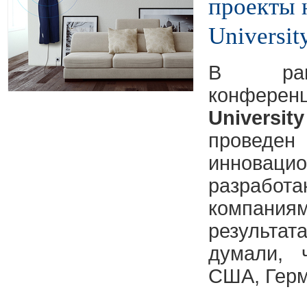
проекты 
Universit
В рам
конфе
Universi
прове
инновац
разработ
компан
результа
думали, 
США, Герм