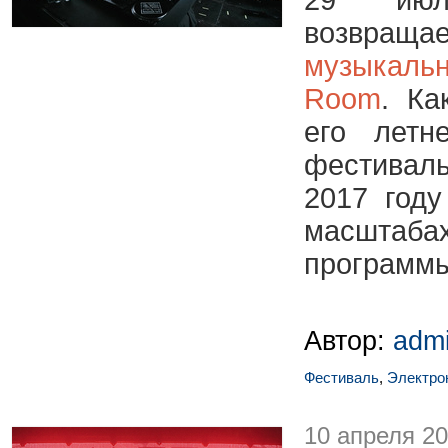
29 июл
возвраща
музыкаль
Room
. К
его летн
фестива
2017 году
масштаб
программы
Автор:
adm
Фестиваль
,
Электро
10 апреля 2