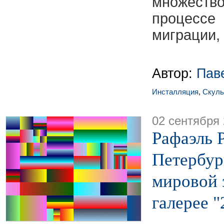
множест
процесс
миграции, 
Автор:
Пав
Инсталляция
,
Скуль
02 сентября
Рафаэль 
Петербур
мировой з
галерее "