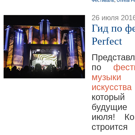
Фестиваль
,
Unreal F
26 июля 201
Гид по ф
Perfect
Предс
по
фест
музыки
искусст
который
будущие
июля!
Ко
строится