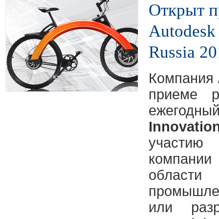
Открыт п
Autodesk 
Russia 20
Компания
приеме р
ежегодны
Innovati
участи
компани
област
промышле
или разр