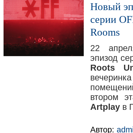
Новый эп
серии OFF
Rooms
22 апрел
эпизод се
Roots Un
вечеринк
помещени
втором э
Artplay
в 
Автор:
adm