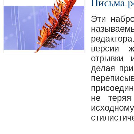
Письма р
Эти набро
назыв
редактор
версии ж
отрывки 
делая при
перепи
присоеди
не теряя
исходном
стилистич