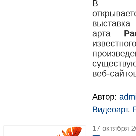
В Сан
открыва
выставка 
арта
Ра
извес
произвед
существ
веб-сайтов
Автор:
adm
Видеоарт
,
17 октября 2