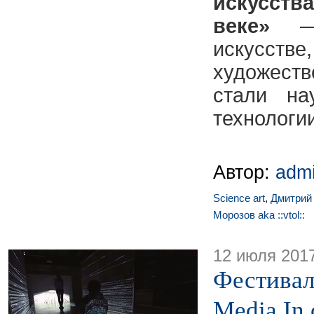
искусст
веке»
— 
искусст
художест
стали н
технологии
Автор:
adm
Science art
,
Дмитрий
Морозов aka ::vtol::
12 июля 201
Фестивал
Media In