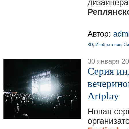
диз
Реплянск
Автор:
adm
3D
,
Изобретение
,
Си
30 января 2
Серия ин
вечерино
Artplay
Новая сер
организат