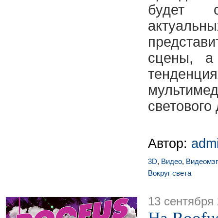
будет с
актуаль
представ
сцены, а
тенден
мультиме
светового 
Автор:
adm
3D
,
Видео
,
Видеомэп
Вокруг света
13 сентября