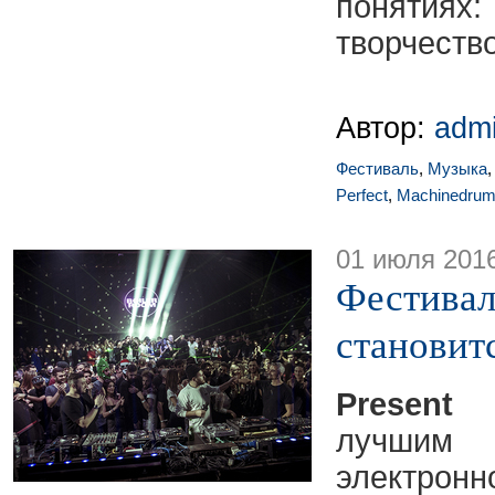
понятиях
творчество
Автор:
adm
Фестиваль
,
Музыка
Perfect
,
Machinedru
01 июля 201
Фестиваль
становит
Present 
лучши
электр