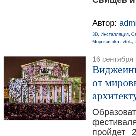
Автор:
adm
3D
,
Инсталляция
,
С
Морозов aka ::vtol::
,
16 сентября
Виджеинг
от миров
архитект
Образова
фестивал
пройдет 