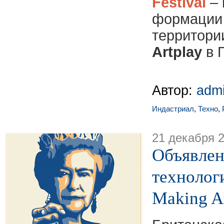
Festival
– 
формаци
территори
Artplay
в 
Автор:
adm
Индастриал
,
Техно
,
21 декабря 
Объявлен
технолог
Making Ar