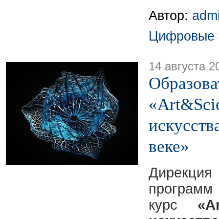
Автор:
adm
Цифровые 
14 августа 2
Образова
«Art&Sci
искусств
веке»
Дирекци
программ
курс
«A