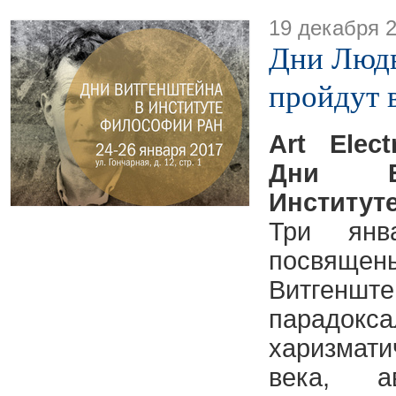
19 декабря 
Дни Людв
пройдут 
Art Elect
Дни В
Институ
Три янв
посвя
Витген
парад
харизмат
века, а