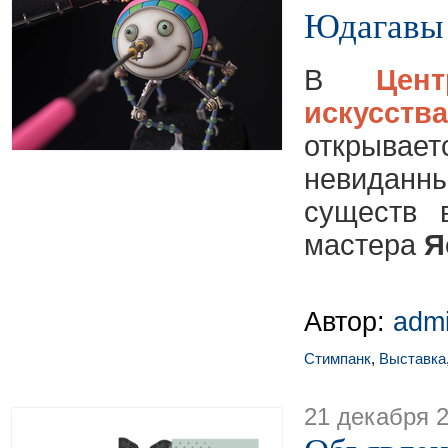
Юдагавы
В
Цен
искусств
открыв
невидан
существ 
мастера
Я
Автор:
adm
Стимпанк
,
Выставка
21 декабря 