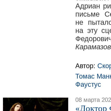
Адриан ри
письме С
не пытал
на эту с
Федоро
Карамазо
Автор:
Ско
Томас Ман
Фаустус
08 марта 20
«Доктор 