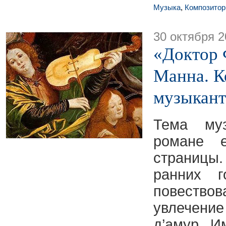
Музыка
,
Композитор
30 октября 2
«Доктор 
Манна. К
музыкант
Тема му
романе 
страниц
ранних г
повествов
увлечен
д’амур. И