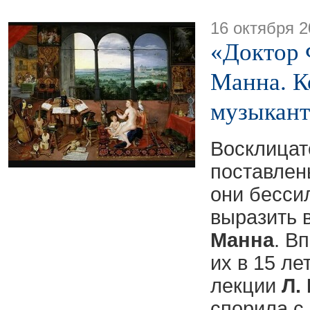
16 октября 2
«Доктор 
Манна. К
музыкант
Восклицат
поставлен
они бесси
выразить 
Манна
. В
их в 15 ле
лекции
Л.
спорила с 