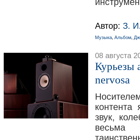
инструмент
Автор:
З. И
Музыка
,
Альбом
,
Дж
08 августа 2
Курьезы а
nervosa
Носител
контента 
звук, кол
весьма
таинств