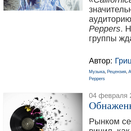
значитель
аудитори
Peppers
. 
группы жда
Автор:
Гри
Музыка
,
Рецензия
,
А
Peppers
04 февраля 
Обнажен
Рынком се