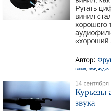
винил, как
Ругать ци
винил ста
хорошего т
аудиофилы
«хороший 
Автор:
Фру
Винил
,
Звук
,
Аудио
,
14 сентября
Курьезы а
звука