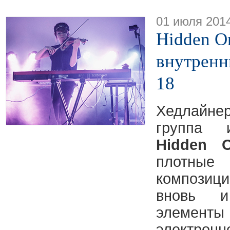
01 июля 201
Hidden Or
внутренн
18
Хедлайн
группа 
Hidden O
плотны
композиц
вновь и
элемен
электронн