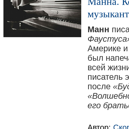
Манна. К
музыкант
Манн
пис
Фаустуса
Америке и 
был напеч
всей жизн
писатель э
после
«Бу
«Волшебн
его брать
Автор:
Ско