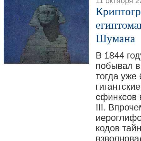
11 октября 2
Криптогр
египтома
Шумана
В 1844 го
побывал в
тогда уже
гигантские
сфинксов 
III. Впроч
иероглифо
кодов тай
взволнова