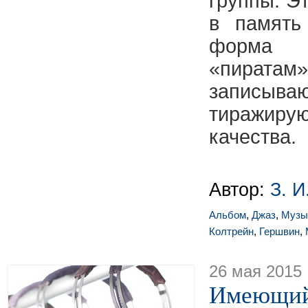
группы. Э
в память
форма 
«пират
записыва
тиражиру
качества.
Автор:
З. И
Альбом
,
Джаз
,
Музы
Колтрейн
,
Гершвин
,
26 мая 2015
Имеющий