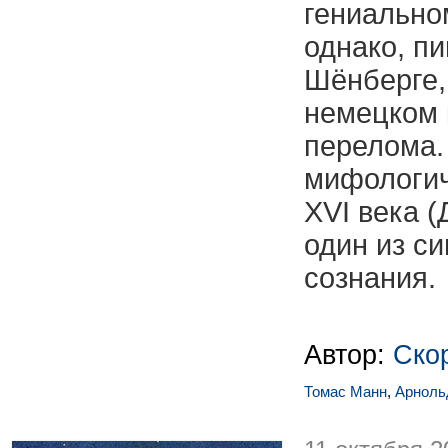
гениально
однако, п
Шёнберге,
немецком 
перелома.
мифологич
XVI века (
один из с
сознания.
Автор:
Ско
Томас Манн
,
Арноль