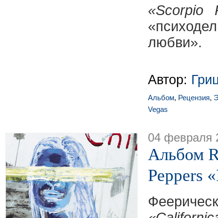
«Scorpio 
«психод
любви».
Автор:
Гри
Альбом
,
Рецензия
,
Э
Vegas
04 февраля 
Альбом R
Peppers 
Феерическ
«Californic