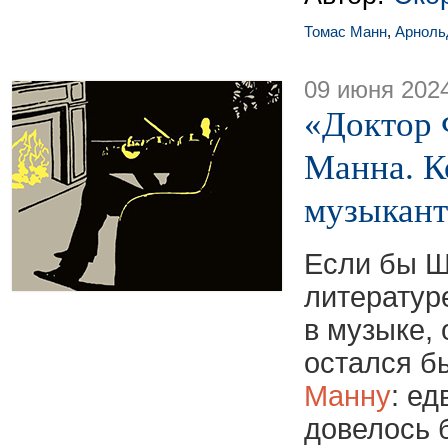
Томас Манн
,
Арноль
09 июня 202
«Доктор 
Манна. К
музыкант
Если бы Ш
литературе
в музыке, 
остался б
Манну
: ед
довелось 