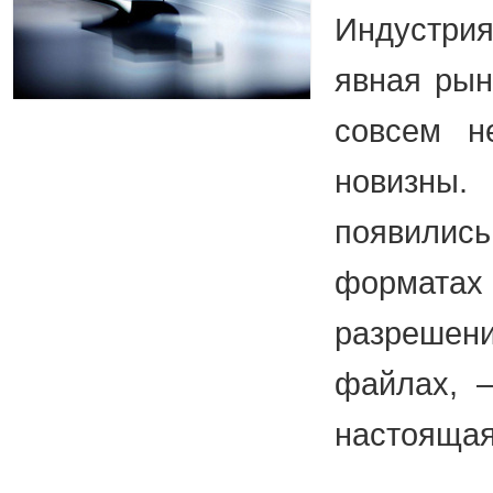
Индустрия
явная рын
совсем н
новизны
появилис
форма
разреш
файлах,
настоящая