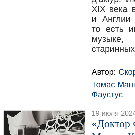
XIX века 
и Англии 
то есть и
музыке,
старинных
Автор:
Ско
Томас Ман
Фаустус
19 июля 202
«Доктор 