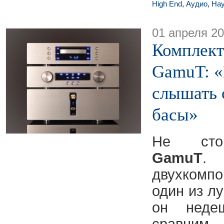
High End
,
Аудио
,
На
01 апреля 2
Комплект
GamuT: «
слышать 
басы»
Не стои
GamuT
двухкомпо
один из л
он неде