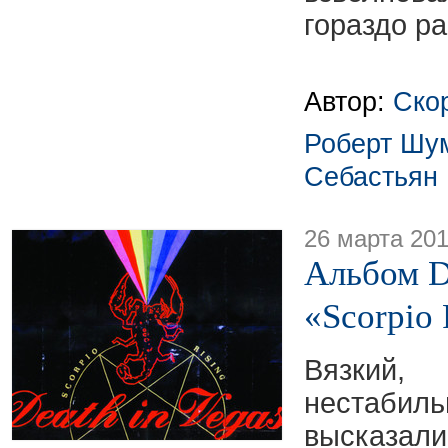
гораздо ра
Автор:
Ско
Роберт Шу
Себастьян
26 марта 20
Альбом D
«Scorpio 
Вязкий,
нестабил
высказа