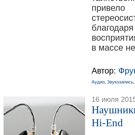
приве
стереоси
благодар
восприяти
в массе н
Автор:
Фру
Аудио
,
Звукозапись
16 июля 201
Наушник
Hi-End