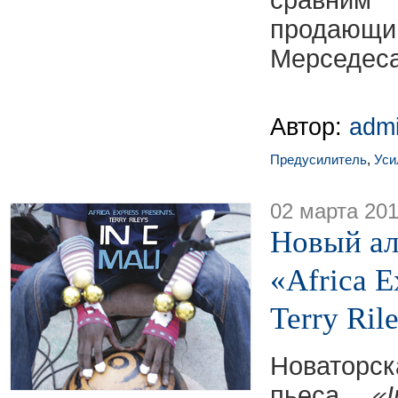
сравни
продаю
Мерседеса
Автор:
adm
Предусилитель
,
Уси
02 марта 20
Новый ал
«Africa E
Terry Ril
Новаторс
пьеса
«