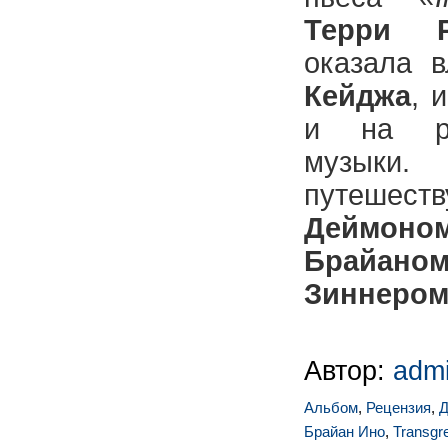
Терри Р
оказала 
Кейджа
, 
и на ри
музык
путешес
Деймо
Брайано
Зиннеро
Автор:
adm
Альбом
,
Рецензия
,
Д
Брайан Ино
,
Transgr