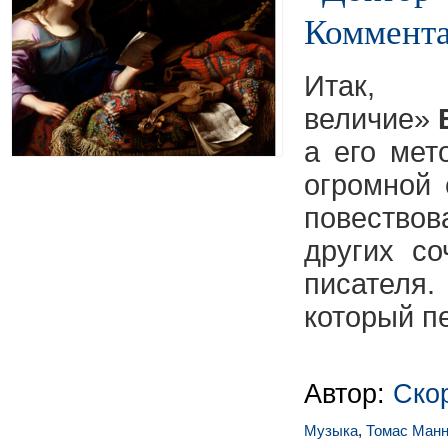
Коммента
Итак
величие»
а его мет
огромной 
повество
других со
писателя
который п
Автор:
Ско
Музыка
,
Томас Ман