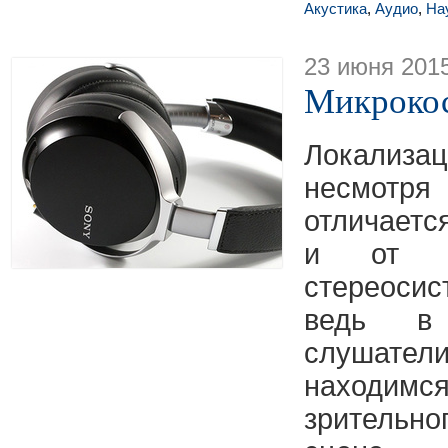
Акустика
,
Аудио
,
На
23 июня 201
Микрокос
Локализ
несмотр
отличаетс
и от з
стереоси
ведь в
слушател
находим
зрительн