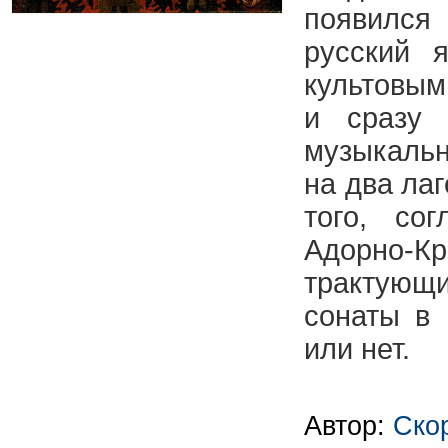
появилс
русский 
культовым
и сразу 
музыкаль
на два лаг
того, со
Адорно-К
трактующи
сонаты в
или нет.
Автор:
Ско