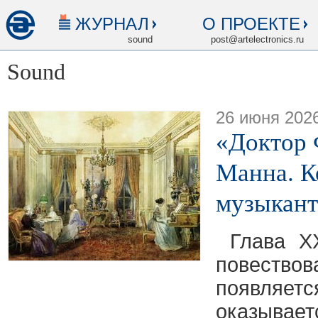
ЖУРНАЛ
О ПРОЕКТЕ
sound
post@artelectronics.ru
Sound
26 июня 202
«Доктор 
Манна. К
музыкант
Глава X
повест
появляе
оказыва