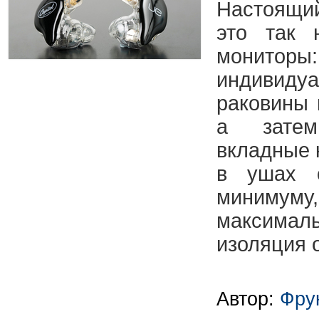
Настоящи
это так 
монито
индивиду
раковины 
а зате
вкладные 
в ушах 
миниму
максимал
изоляция 
Автор:
Фру