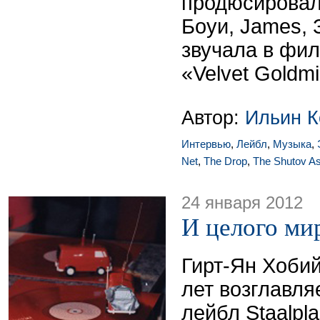
продюсировал
Боуи, James, 
звучала в фил
«Velvet Goldmi
Автор:
Ильин К
Интервью
,
Лейбл
,
Музыка
,
Net
,
The Drop
,
The Shutov A
24 января 2012
И целого мир
Гирт-Ян Хоби
лет возглавля
лейбл Staalpla