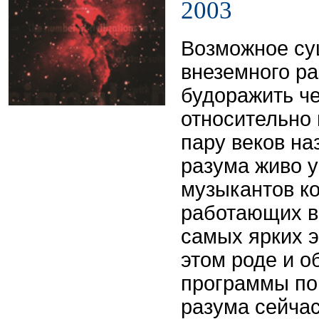
2003
Возможное су
внеземного р
будоражить ч
относительно
пару веков на
разума живо 
музыкантов ко
работающих в
самых ярких 
этом роде и о
программы по
разума сейчас