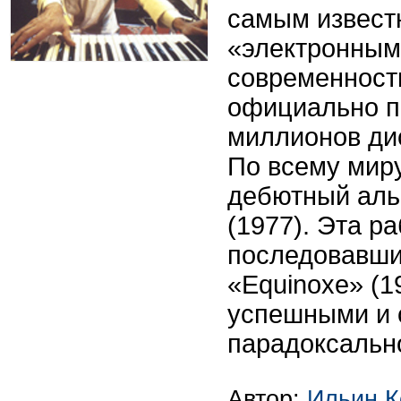
самым извест
«электронным
современност
официально п
миллионов дис
По всему мир
дебютный аль
(1977). Эта ра
последовавши
«Equinoxe» (
успешными и 
парадоксально
Автор:
Ильин К