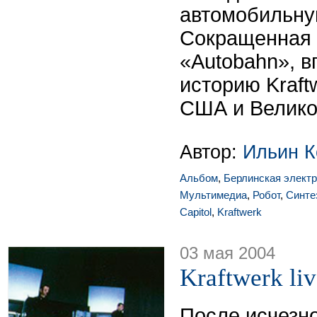
автомобильну
Сокращенная 
«Autobahn», в
историю Kraft
США и Велико
Автор:
Ильин К
Альбом
,
Берлинская элект
Мультимедиа
,
Робот
,
Синте
Capitol
,
Kraftwerk
03 мая 2004
Kraftwerk li
После исчезно