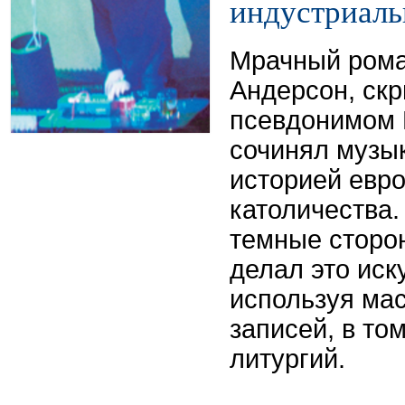
индустриаль
Мрачный рома
Андерсон, ск
псевдонимом R
сочинял музы
историей евро
католичества.
темные сторо
делал это иск
используя ма
записей, в то
литургий.