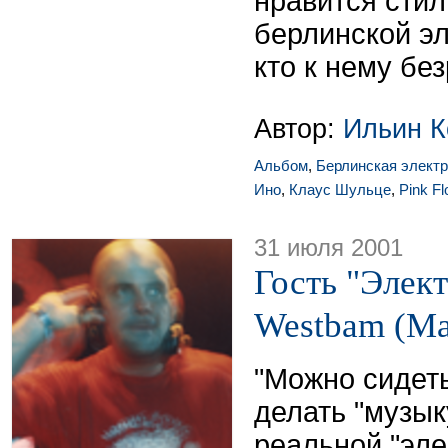
нравится стил
берлинской эл
кто к нему бе
Автор:
Ильин К
Альбом
,
Берлинская элект
Ино
,
Клаус Шульце
,
Pink Fl
31 июля 2001
Гость "Элект
Westbam (М
"Можно сидеть
делать "музык
реальной "эле