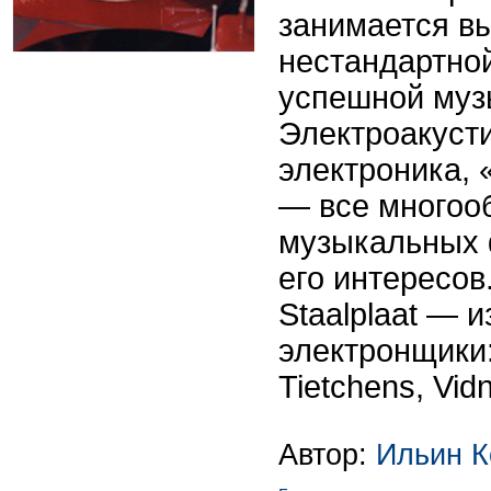
занимается в
нестандартной
успешной муз
Электроакуст
электроника, 
— все многоо
музыкальных 
его интересо
Staalplaat — 
электронщики
Tietchens, Vid
Автор:
Ильин К