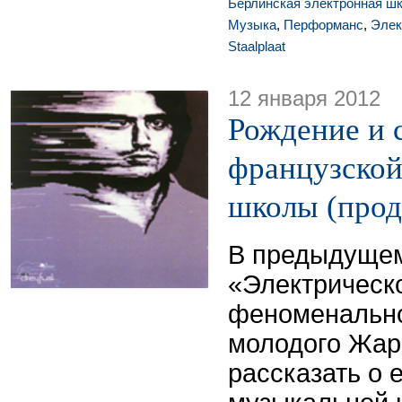
Берлинская электронная ш
Музыка
,
Перформанс
,
Элек
Staalplaat
12 января 2012
Рождение и 
французской
школы (прод
В предыдущем
«Электрическ
феноменально
молодого Жар
рассказать о 