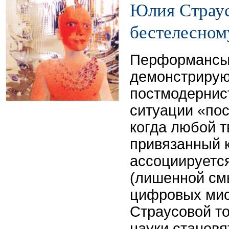
Юлия Страусо
бестелесном
Перформансы
демонстрирую
постмодернист
ситуации «пос
когда любой т
привязанный к
ассоциируетс
(лишенной см
цифровых ми
Страусовой т
науки становя