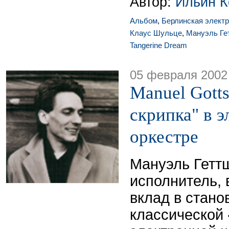
Автор:
Ильин К
Альбом
,
Берлинская элект
Клаус Шульце
,
Мануэль Ге
Tangerine Dream
05 февраля 2002
Manuel Gotts
скрипка" в 
оркестре
Мануэль Геттш
исполнитель,
вклад в стано
классической