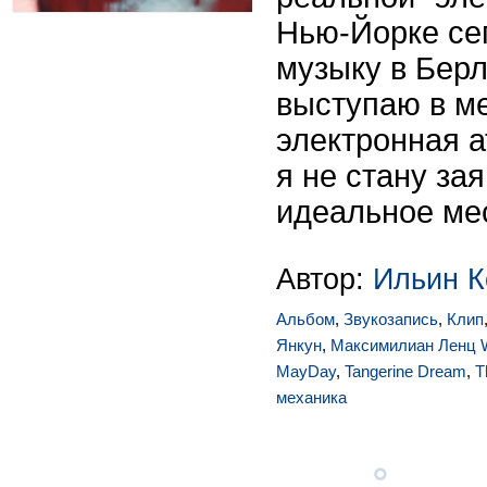
Нью-Йорке сег
музыку в Берл
выступаю в ме
электронная а
я не стану зая
идеальное мес
Автор:
Ильин К
Альбом
,
Звукозапись
,
Клип
Янкун
,
Максимилиан Ленц 
MayDay
,
Tangerine Dream
,
T
механика