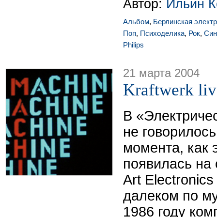
Автор:
Ильин К
Альбом
,
Берлинская элект
Поп
,
Психоделика
,
Рок
,
Син
Philips
21 марта 2004
Kraftwerk li
В «Электриче
не говорилось 
момента, как 
появилась на
Art Electronics
далеком по м
1986 году ком