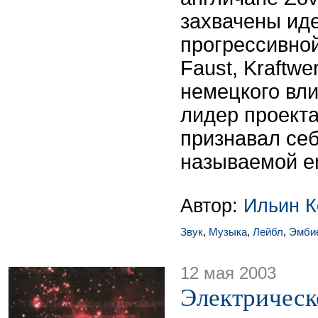
захвачены ид
прогрессивной
Faust, Kraftw
немецкого вл
лидер проект
признавал се
называемой e
Автор:
Ильин К
Звук
,
Музыка
,
Лейбл
,
Эмби
12 мая 2003
Электрическ