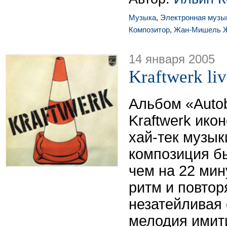
Музыка
,
Электронная музы
Композитор
,
Жан-Мишель 
14 января 2005
Kraftwerk li
Альбом «Auto
Kraftwerk ико
хай-тек музык
композиция б
чем на 22 ми
ритм и повто
незатейливая 
мелодия имит