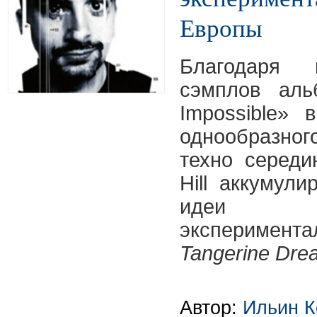
Европы
Благодаря 
сэмплов ал
Impossible»
однообразно
техно середи
Hill аккумул
иде
эксперимента
Tangerine Dre
Автор:
Ильин К