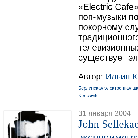
«Electric Caf
поп-музыки п
покорному слу
традиционного
телевизионны
существует э
Автор:
Ильин К
Берлинская электронная ш
Kraftwerk
31 января 2004
John Sellekae
эксперимент