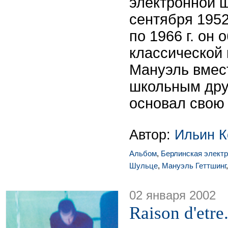
электронной 
сентября 1952
по 1966 г. он 
классической 
Мануэль вмес
школьным дру
основал свою 
Автор:
Ильин К
Альбом
,
Берлинская элект
Шульце
,
Мануэль Геттшинг
02 января 2002
Raison d'etre