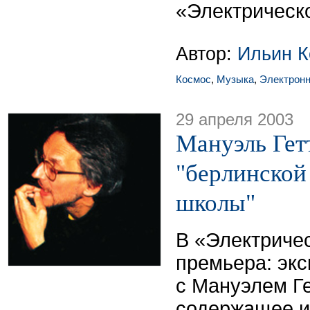
«Электрическ
Автор:
Ильин К
Космос
,
Музыка
,
Электронн
29 апреля 2003
Мануэль Гет
"берлинской
школы"
В «Электриче
премьера: эк
с Мануэлем Г
содержащее 