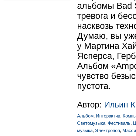
альбомы Bad S
тревога и бес
насквозь тех
Думаю, вы уже
у Мартина Хай
Ясперса, Герб
Альбом «Ampo
чувство безыс
пустота.
Автор:
Ильин К
Альбом
,
Интерактив
,
Компь
Светомузыка
,
Фестиваль
,
Ц
музыка
,
Электропоп
,
Масси