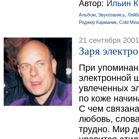
Автор:
Ильин К
Альбом
,
Звукозапись
,
Лейб
Роджер Карманик
,
Cold Meat
21 сентября 2001
Заря электр
При упоминан
электронной ш
увлеченных э
по коже начи
С чем связана
любовь, слов
трудно. Мир д