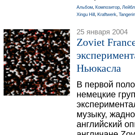
Альбом
,
Композитор
,
Лейбл
Xingu Hill
,
Kraftwerk
,
Tangeri
25 января 2004
Zoviet France
эксперимент
Ньюкасла
В первой пол
немецкие гру
эксперимента
музыку, жадн
английский опы
англичане Zov