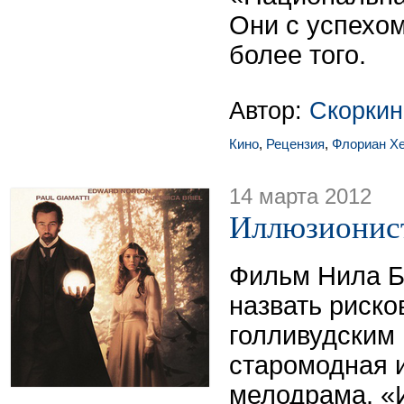
Они с успехом
более того.
Автор:
Скоркин
Кино
,
Рецензия
,
Флориан Х
14 марта 2012
Иллюзионис
Фильм Нила Б
назвать риск
голливудским
старомодная 
мелодрама. «