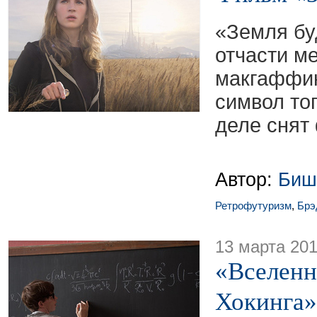
«Земля бу
отчасти ме
макгаффин,
символ тог
деле снят
Автор:
Биш
Ретрофутуризм
,
Брэ
13 марта 20
«Вселенн
Хокинга»