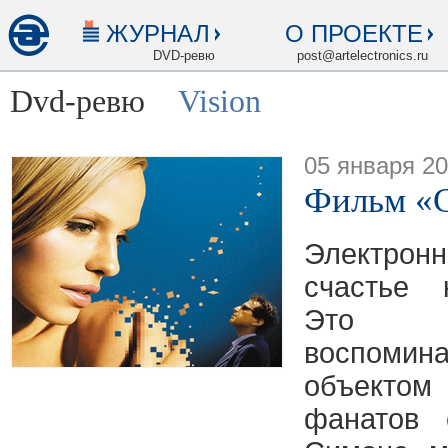
ЖУРНАЛ
О ПРОЕКТЕ
DVD-ревю
post@artelectronics.ru
Dvd-ревю
Vision
05 января 2
Фильм «
Электро
счастье 
Это п
воспоми
объекто
фанатов 