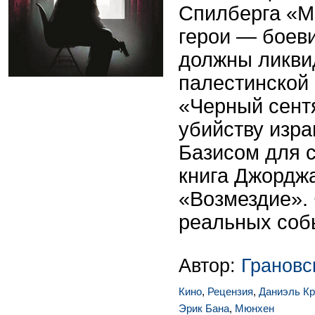
Спилберга «М
герои — боев
должны ликви
палестинской
«Черный сент
убийству изра
Базисом для 
книга Джордж
«Возмездие».
реальных собы
Автор:
Грановс
Кино
,
Рецензия
,
Даниэль Кр
Эрик Бана
,
Мюнхен