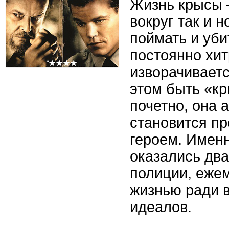
Жизнь крысы 
вокруг так и н
поймать и уби
постоянно хит
изворачиваетс
этом быть «к
почетно, она 
становится пр
героем. Именн
оказались дв
полиции, еже
жизнью ради 
идеалов.