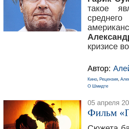
такое яв
среднего
америк
Алексан
кризисе в
Автор:
Але
Кино
,
Рецензия
,
Але
О Шмидте
05 апреля 2
Фильм «Г
Сюжета ба