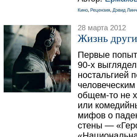
Кино
,
Рецензия
,
Дэвид Лин
28 марта 2012
Жизнь друг
Первые попытк
90-х выглядел
ностальгией п
человеческим 
общем-то не х
или комедийн
мифов о паде
стены — «Гер
«Национальна