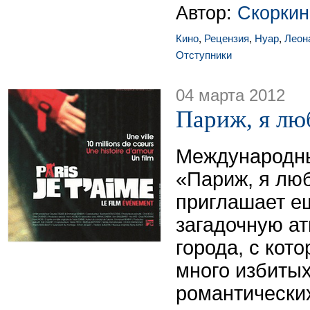
Автор:
Скоркин
Кино
,
Рецензия
,
Нуар
,
Леон
Отступники
04 марта 2012
Париж, я лю
Международны
«Париж, я лю
приглашает ещ
загадочную а
города, с кот
много избиты
романтически