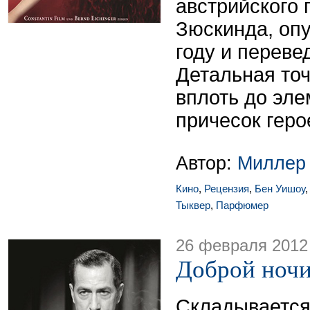
австрийского 
Зюскинда, оп
году и переве
Детальная точ
вплоть до эл
причесок герое
Автор:
Миллер
Кино
,
Рецензия
,
Бен Уишоу
Тыквер
,
Парфюмер
26 февраля 2012
Доброй ночи
Складывается