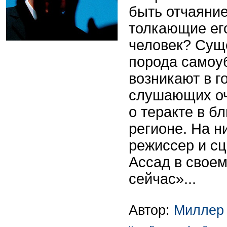
быть отчаяни
толкающие его
человек? Сущ
порода самоу
возникают в г
слушающих о
о теракте в б
регионе. На н
режиссер и сц
Ассад в свое
сейчас»...
Автор:
Миллер