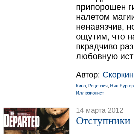
припорошен г
налетом магии
ненавязчив, н
ощутим, что н
вкрадчиво ра
любовную ист
Автор:
Скоркин
Кино
,
Рецензия
,
Нил Бургер
Иллюзионист
14 марта 2012
Отступники