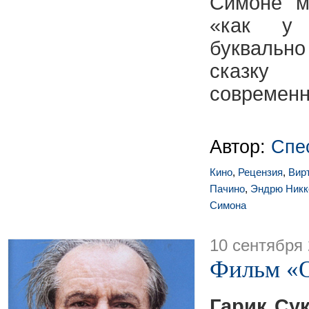
Симоне м
«как у
буквально
сказку
современн
Автор:
Спе
Кино
,
Рецензия
,
Вир
Пачино
,
Эндрю Никк
Симона
10 сентября
Фильм «
Гарик Су