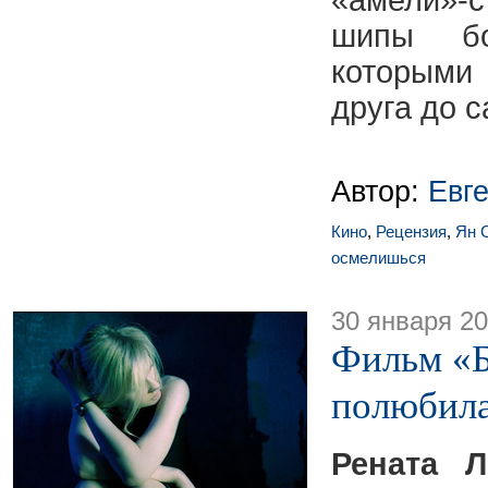
«амели»
шипы бо
которыми
друга до 
Автор:
Евг
Кино
,
Рецензия
,
Ян 
осмелишься
30 января 2
Фильм «Б
полюбил
Рената Л