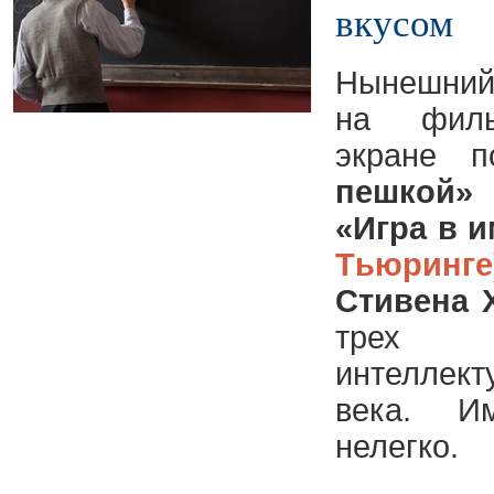
вкусом
Нынешний
на филь
экране 
пешкой»
«Игра в 
Тьюринге
Стивена 
трех
интелле
века. И
нелегко.