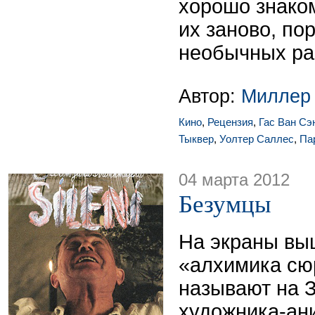
хорошо знако
их заново, по
необычных рак
Автор:
Миллер
Кино
,
Рецензия
,
Гас Ван Сэ
Тыквер
,
Уолтер Саллес
,
Па
04 марта 2012
Безумцы
На экраны вы
«алхимика сюр
называют на 
художника-ани