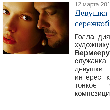
12 марта 20
Девушка
сережкой
Голландия
худ
Вермееру
служанк
девушки
интерес 
тонкое 
композиции