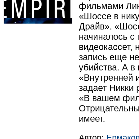
фильмами Лин
«Шоссе в ник
Драйв». «Шос
начиналось с
видеокассет, 
запись еще н
убийства. А в
«Внутренней 
задает Никки 
«В вашем фил
Отрицательны
имеет.
Автор:
Ермако