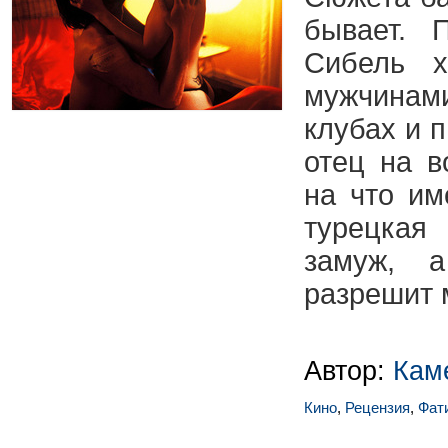
бывает. 
Сибель х
мужчинами
клубах и 
отец на в
на что им
турецкая
замуж, 
разрешит 
Автор:
Кам
Кино
,
Рецензия
,
Фат