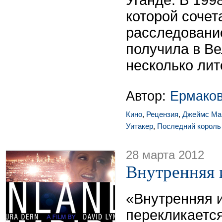
Уганде. В 1998
которой соче
расследование
получила в В
несколько ли
Автор:
Ермако
Кино
,
Рецензия
,
Джеймс Ма
Уитакер
,
Последний король
28 марта 2012
Внутренняя 
«Внутренняя 
перекликаетс