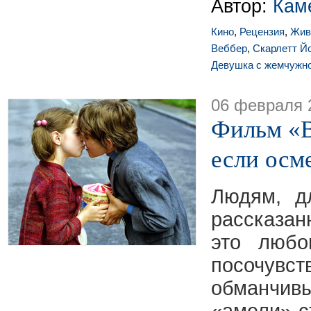
Автор:
Кам
Кино
,
Рецензия
,
Жив
Веббер
,
Скарлетт Й
Девушка с жемчужно
06 февраля 
Фильм «В
если осм
Людям, д
рассказа
это любо
посочу
обманчи