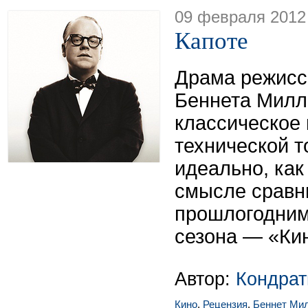
09 февраля 2012
Капоте
Драма режисс
Беннета Милл
классическое 
технической т
идеально, как 
смысле сравн
прошлогодним
сезона — «Ки
Автор:
Кондрат
Кино
,
Рецензия
,
Беннет Ми