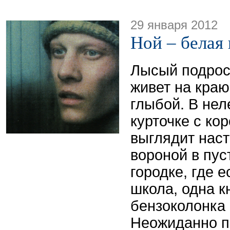
29 января 2012
Ной – белая
Лысый подрос
живет на краю
глыбой. В нел
курточке с ко
выглядит нас
вороной в пу
городке, где е
школа, одна к
бензоколонка 
Неожиданно п