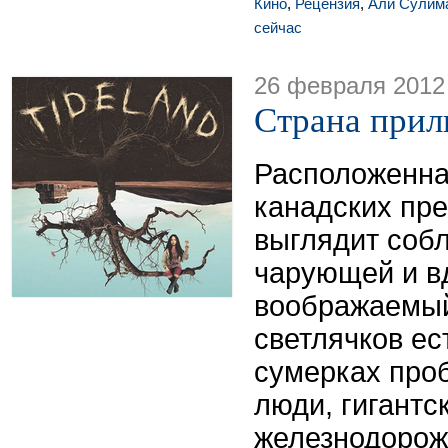
Кино
,
Рецензия
,
Али Сулим
сейчас
26 февраля 2012
Страна прил
Расположенна
канадских пр
выглядит соб
чарующей и в
воображаемый
светлячков ес
сумерках про
люди, гигантс
железнодорож