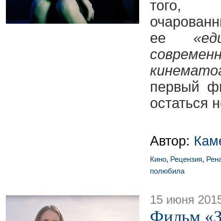
того, 
очарован
ее
«ед
современ
кинемато
первый ф
остаться 
Автор:
Кам
Кино
,
Рецензия
,
Рен
полюбила
15 июня 201
Фильм «З