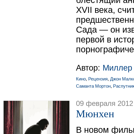
блестящий ан
XVII века, счи
предшественн
Сада — он изв
первой в исто
порнографиче
Автор:
Миллер
Кино
,
Рецензия
,
Джон Малк
Саманта Мортон
,
Распутни
09 февраля 2012
Мюнхен
В новом филь