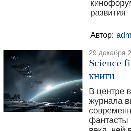
кинофорум
развития
Автор:
adm
29 декабря 
Science f
книги
В центре 
журнала в
современн
фантасты 
века, чей 