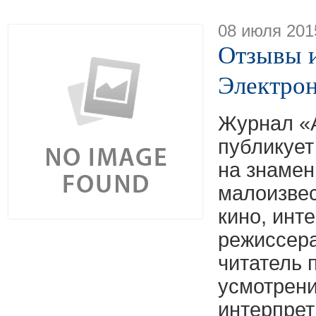
08 июля 201
Отзывы и
Электро
Журнал «
публикует
на знаме
малоизвес
кино, инт
режиссера
читатель 
усмотрен
интерпрет