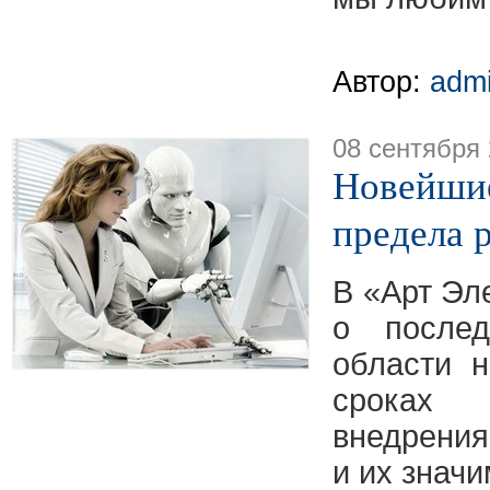
Автор:
adm
08 сентября
Новейшие
предела 
В «Арт Эл
о послед
области н
сроках
внедрения
и их знач