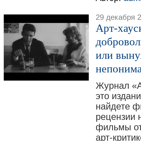
29 декабря 
Арт-хаус
добровол
или вын
непоним
Журнал «А
это издани
найдете ф
рецензии 
фильмы от
арт-критик