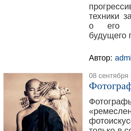
прогресси
техники з
о его п
будущего 
Автор:
adm
08 сентября
Фотогра
Фотогр
«ремесле
фотоиску
только в 