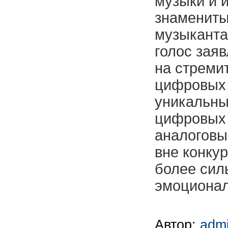
музыки и 
знаменит
музыканта
голос заяв
на стреми
цифровых 
уникальны
цифровых 
аналоговы
вне конку
более сил
эмоционал
Автор:
adm