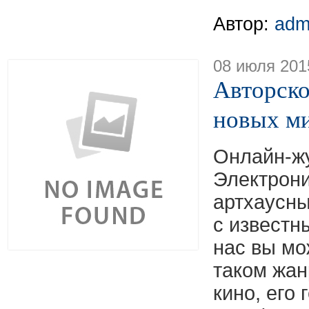
Автор:
adm
08 июля 201
Авторско
новых м
Онлайн-жу
Электрони
артхаусн
с известн
нас вы мо
таком жан
кино, его