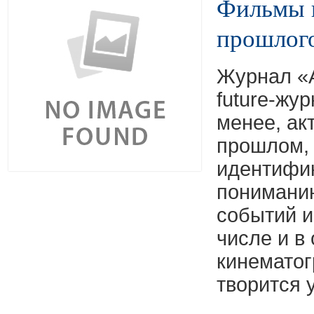
Фильмы н
прошлог
Журнал «А
future-жур
менее, ак
прошлом, т
идентифик
понимани
событий и
числе и в
кинематог
творится 