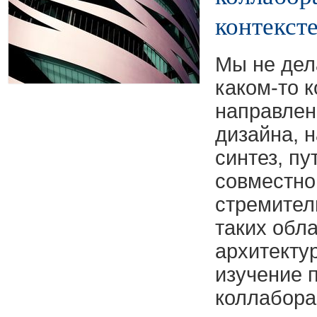
контекст
Мы не дел
каком-то 
направлен
дизайна, н
синтез, пу
совместног
стремител
таких обла
архитекту
изучение 
коллабора