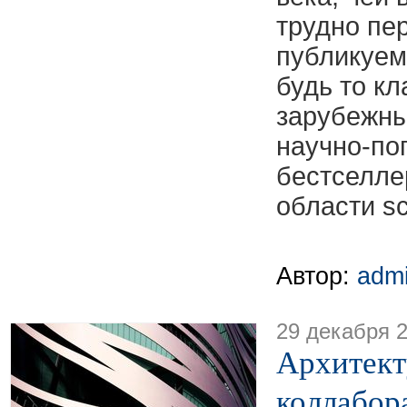
трудно пе
публикуем
будь то к
зарубежны
научно-по
бестселле
области sci
Автор:
adm
29 декабря 
Архитект
коллабора