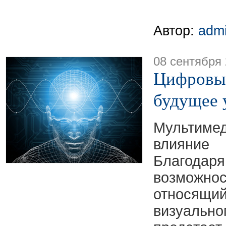
Автор:
adm
08 сентября
Цифровые
будущее 
Мультиме
влияни
Благод
возможно
относя
визуаль