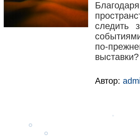
Благода
простра
следить 
событиями
по-пре
выставки?
Автор:
adm