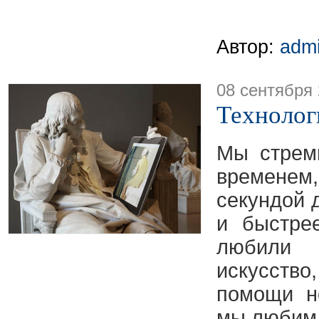
Автор:
adm
08 сентября
Технолог
Мы стрем
временем
секундой 
и быстре
любили 
искусст
помощи н
мы любим