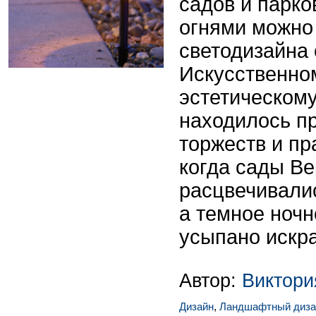
садов и парк
огнями можно 
светодизайна
Искусственном
эстетическом
находилось п
торжеств и пр
когда сады Ве
расцвечивали
а темное ноч
усыпано искр
Автор:
Виктор
Дизайн
,
Ландшафтный диза