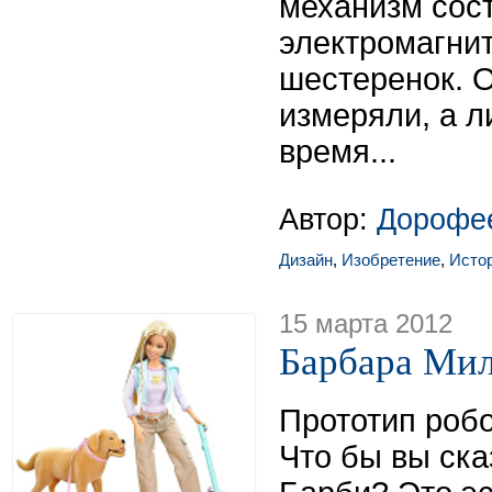
механизм сос
электромагнит
шестеренок. О
измеряли, а 
время...
Автор:
Дорофе
Дизайн
,
Изобретение
,
Исто
15 марта 2012
Барбара Мил
Прототип робо
Что бы вы ск