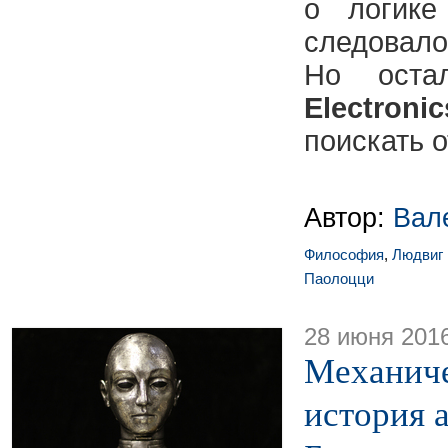
о логике
следовало
Но оста
Electronic
поискать о
Автор:
Вал
Философия
,
Людвиг 
Паолоцци
28 июня 201
Механиче
история 