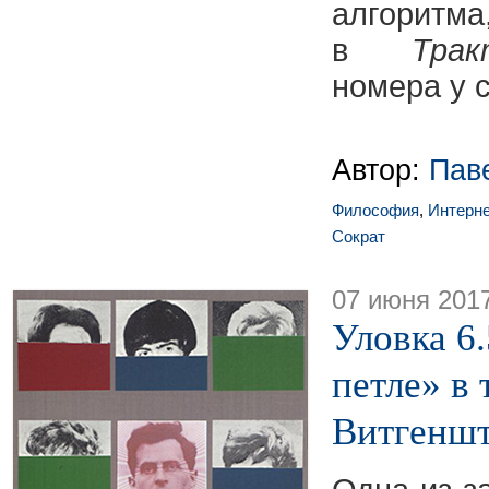
алгори
в
Тра
номера у 
Автор:
Пав
Философия
,
Интерне
Сократ
07 июня 201
Уловка 6
петле» в 
Витгенш