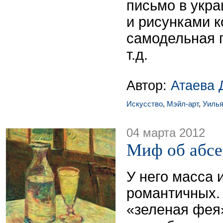
письмо в укр
и рисунками к
самодельная п
т.д.
Автор:
Атаева 
Искусство
,
Мэйл-арт
,
Уиль
04 марта 2012
Миф об абсе
У него масса 
романтичных.
«зеленая фея»