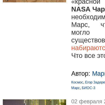
«красно
NASA Чар
необходим
Марс, ч
могло 
существов
набираю
Что все эт
Автор:
Мар
Космос
,
Егор Задер
Марс
,
БИОС-3
02 февраля 