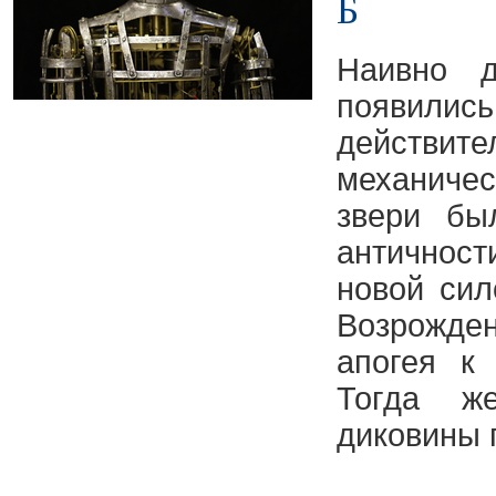
Б
Наивно д
появились
действите
механи
звери
был
античнос
новой сил
Возрожде
апогея к 
Тогда ж
диковины 