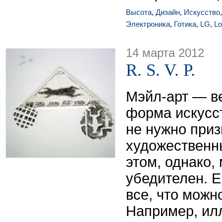
Высота
,
Дизайн
,
Искусство
Электроника
,
Готика
,
LG
,
Lo
14 марта 2012
R. S. V. P.
Мэйл-арт — в
форма искусст
не нужно при
художественн
этом, однако,
убедителен. Е
все, что можн
Например, ил