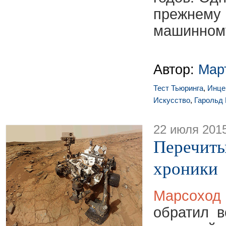
прежнему
машинному
Автор:
Мар
Тест Тьюринга
,
Инце
Искусство
,
Гарольд 
22 июля 201
Перечиты
хроники
Марсох
обратил 