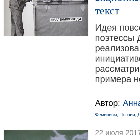
текст
Идея повс
поэтессы 
реализова
инициати
рассматри
примера н
Автор:
Анн
Феминизм
,
Поэзия
,
Д
22 июля 201