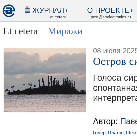
ЖУРНАЛ
О ПРОЕКТЕ
et cetera
post@artelectronics.ru
Et cetera
Миражи
08 июля 202
Остров с
Голоса сир
спонтанна
интерпрет
Автор:
Пав
Гомер
,
Платон
,
Шекс