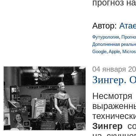
прогноз н
Автор:
Ата
Футурология
,
Прогно
Дополненная реальн
Google
,
Apple
,
Micros
04 января 2
Зингер. О
Несмот
выраже
техническ
Зингер
со