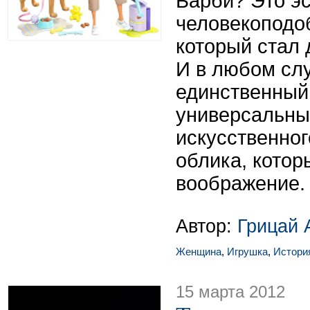
Барби? Это эс
человекоподо
который стал 
И в любом слу
единственный
универсальны
искусственног
облика, котор
воображение.
Автор:
Грицай 
Женщина
,
Игрушка
,
Истори
15 марта 2012