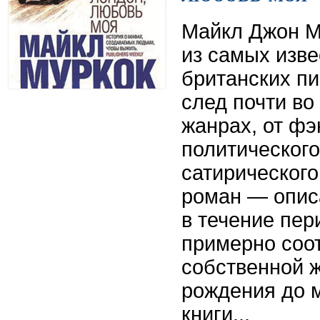
Майкл Джон М
из самых изв
британских п
след почти во
жанрах, от фэ
политическог
сатирического
роман — опис
в течение пер
примерно соот
собственной ж
рождения до 
книги...