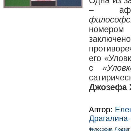
Одна из з
– аф
философс
номером
заключе
противор
его «Улов
с
«Улов
сатири
Джозефа 
Автор:
Еле
Драгалина
Философия
,
Людвиг 