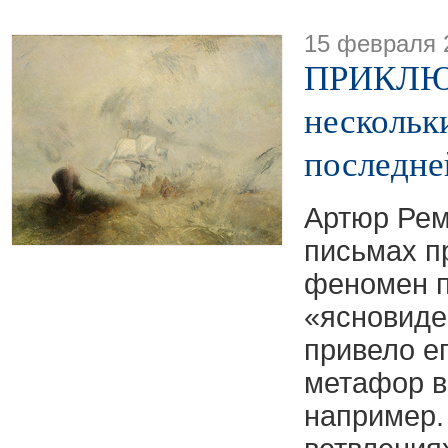
15 февраля 
ПРИКЛЮ
нескольк
последне
Артюр Рем
письмах п
феномен п
«ясновиде
привело е
метафор 
например.