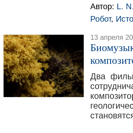
Автор:
L. N
Робот
,
Ист
13 апреля 2
Биомузык
композит
Два филь
сотрудн
композит
геолог
становятс