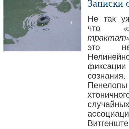
Записки 
Не так у
что
«
трактат
это не
Нелинейно
фиксаци
сознани
Пенел
хтонично
случай
ассоциа
Витгеншт