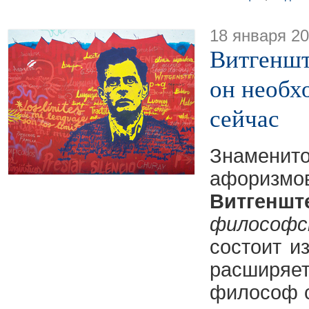
18 января 2
Витгеншт
он необх
сейчас
Знамен
афор
Витгеншт
филосо
состоит и
расширяе
философ с