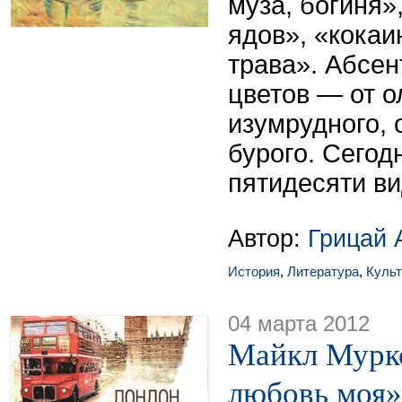
муза, богиня»
ядов», «кокаи
трава». Абсен
цветов — от о
изумрудного, 
бурого. Сегод
пятидесяти ви
Автор:
Грицай 
История
,
Литература
,
Культ
04 марта 2012
Майкл Мурк
любовь моя»