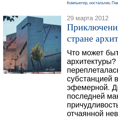
Компьютер
,
ностальгия
,
Па
29 марта 2012
Приключени
стране архи
Что может бы
архитектуры?
переплеталась
субстанцией 
эфемерной. Д
последней ма
причудливост
отчаянной не