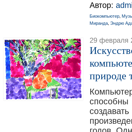
Автор:
adm
Биокомпьютер
,
Муз
Миранда
,
Эндрю Ад
29 февраля 
Искусств
компьюте
природе 
Компьют
способн
создава
произв
годов. Одн