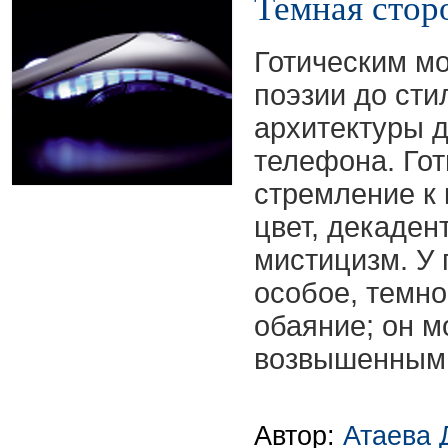
Темная стор
Готическим мо
поэзии до сти
архитектуры 
телефона. Гот
стремление к 
цвет, декаден
мистицизм. У 
особое, темно
обаяние; он м
возвышенным 
Автор:
Атаева 