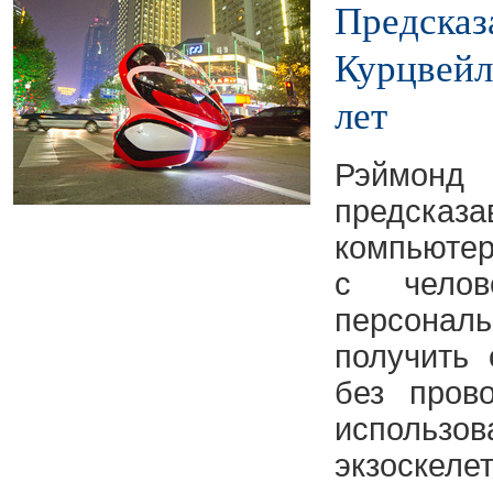
Предсказ
Курцвейл
лет
Рэймо
предск
компьютер
с челов
персона
получить 
без пров
использов
экзоскеле