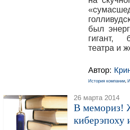
на скучно
«сумасш
голливуд
был энер
гигант, 
театра и 
Автор:
Кри
История компании
,
И
26 марта 2014
В мемориз! 
киберэпоху 