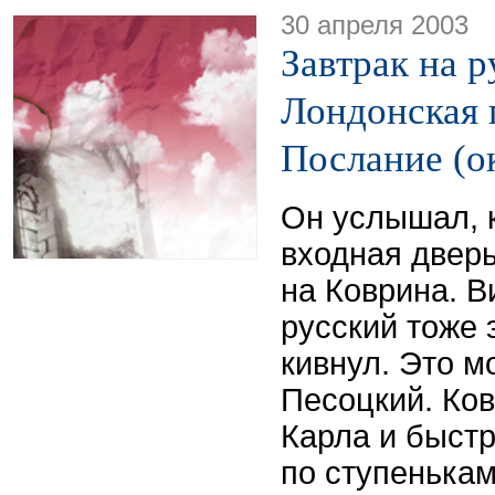
30 апреля 2003
Завтрак на р
Лондонская 
Послание (о
Он услышал, к
входная дверь
на Коврина. В
русский тоже 
кивнул. Это м
Песоцкий. Ков
Карла и быстр
по ступенькам