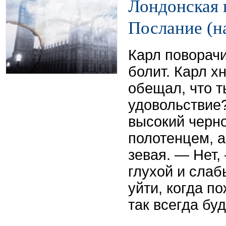
Лондонская 
Послание (н
Карл поворачи
болит. Карл х
обещал, что 
удовольствие
высокий черно
полотенцем, а
зевая. — Нет,
глухой и сла
уйти, когда п
так всегда бу