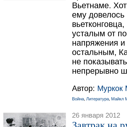
Вьетнаме. Хот
ему довелось 
вьетконговца,
усталым от по
напряжения и
остальным, Ка
не показывать
непрерывно шу
Автор:
Муркок 
Война
,
Литература
,
Майкл 
26 января 2012
Завтрак на р