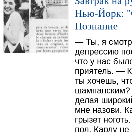
Завтрак на р
Нью-Йорк: "
Познание
— Ты, я смотр
депрессию пос
что у нас был
приятель. — К
ты хочешь, чт
шампанским? 
делая широки
мне назови. К
грызет ноготь.
пол. Карлу не