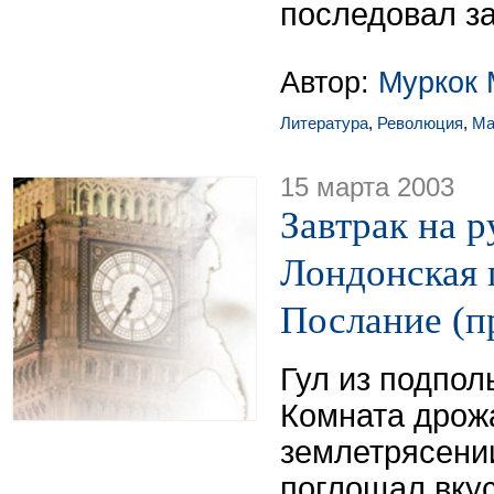
последовал за
Автор:
Муркок 
Литература
,
Революция
,
Ма
15 марта 2003
Завтрак на р
Лондонская 
Послание (п
Гул из подпол
Комната дрожа
землетрясени
поглощал вкус