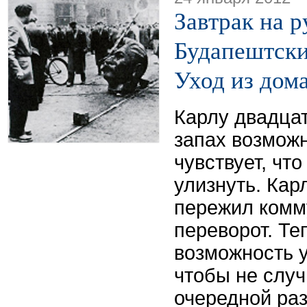
Завтрак на р
Будапештски
Уход из дом
Карлу двадцат
запах возмож
чувствует, чт
улизнуть. Кар
пережил комм
переворот. Те
возможность у
чтобы не случ
очередной раз