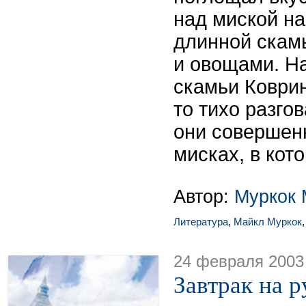
над миской н
длинной скам
и овощами. На
скамьи Коврин
то тихо разго
они совершен
мисках, в кот
Автор:
Муркок 
Литература
,
Майкл Муркок
24 февраля 2003
Завтрак на р