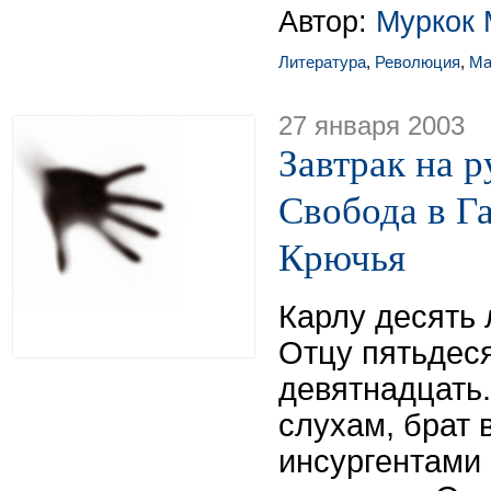
Автор:
Муркок 
Литература
,
Революция
,
Ма
27 января 2003
Завтрак на р
Свобода в Га
Крючья
Карлу десять 
Отцу пятьдес
девятнадцать
слухам, брат 
инсургентами 