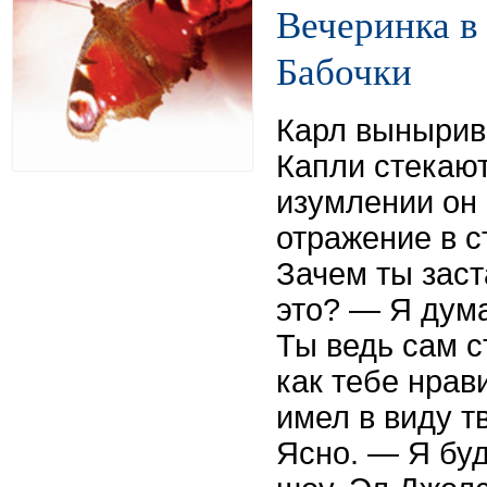
Вечеринка в
Бабочки
Карл вынырива
Капли стекают
изумлении он 
отражение в с
Зачем ты заст
это? — Я дума
Ты ведь сам с
как тебе нрав
имел в виду т
Ясно. — Я буд