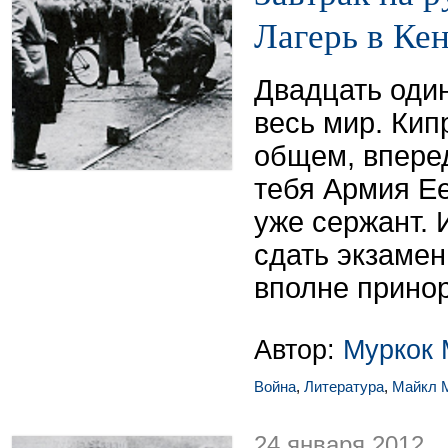
Лагерь в Ке
Двадцать один
весь мир. Кип
общем, вперед
тебя Армия Ее
уже сержант. 
сдать экзамен
вполне прино
Автор:
Муркок 
Война
,
Литература
,
Майкл 
24 января 2012