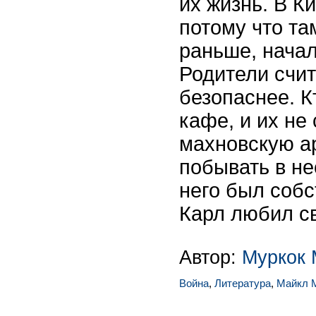
их жизнь. В К
потому что та
раньше, нача
Родители счит
безопаснее. К
кафе, и их не 
махновскую а
побывать в не
него был собс
Карл любил св
Автор:
Муркок 
Война
,
Литература
,
Майкл 