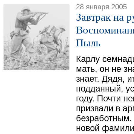
28 января 2005
Завтрак на р
Воспоминани
Пыль
Карлу семнадц
мать, он не зн
знает. Дядя, 
подданный, ус
году. Почти н
призвали в а
безработным.
новой фамили