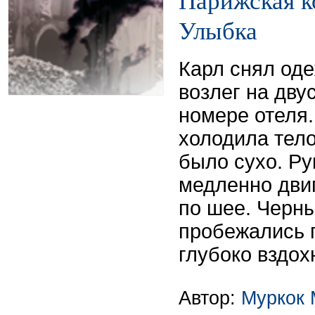
Парижская к
Улыбка
Карл снял од
возлег на дву
номере отеля
холодила тело
было сухо. Ру
медленно двиг
по шее. Черн
пробежались 
глубоко вздох
Автор:
Муркок 