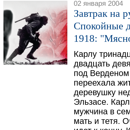
02 января 2004
Завтрак на р
Спокойные д
1918: "Мясн
Карлу тринадц
двадцать девя
под Верденом 
переехала жит
деревушку нед
Эльзасе. Кар
мужчина в сем
мать и тетя. 