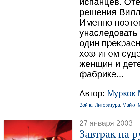
испанцев. От
решения Вилли
Именно поэто
унаследовать 
один прекрасн
хозяином суде
женщин и дет
фабрике...
Автор:
Муркок 
Война
,
Литература
,
Майкл 
27 января 2003
Завтрак на р