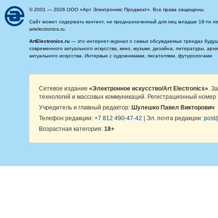
© 2001 — 2026 ООО «Арт Электроникс Проджект». Все права защищены.
Сайт может содержать контент, не предназначенный для лиц младше 18-ти ле
artelectronics.ru.
ArtElectronics.ru
— это интернет-журнал о самых обсуждаемых трендах будущег
современного актуального искусства, кино, музыки, дизайна, литературы, ар
актуального искусства. Интервью с художниками, писателями, футурологами
Сетевое издание
«Электронное искусство/Art Electronics»
. З
технологий и массовых коммуникаций. Регистрационный номер 
Учредитель и главный редактор:
Шулешко Павел Викторович
Телефон редакции:
+7 812 490-47-42
| Эл. почта редакции:
post@
Возрастная категория:
18+