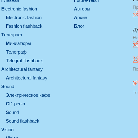
Главная
Future-текст
Пр
electronic fashion
Авторы
electronic fashion
Архив
Fashion flashback
Блог
Д
телеграф
Ре
миниатюры
телеграф
Telegraf flashback
architectural fantasy
По
architectural fantasy
sound
Те
электрическое кафе
CD-ревю
sound
Sound flashback
vision