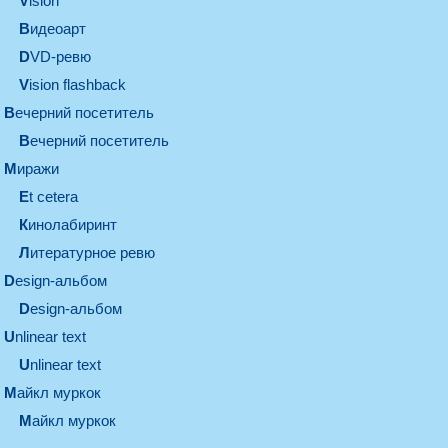
vision
видеоарт
DVD-ревю
Vision flashback
вечерний посетитель
вечерний посетитель
миражи
et cetera
кинолабиринт
литературное ревю
design-альбом
design-альбом
unlinear text
Unlinear text
майкл муркок
майкл муркок