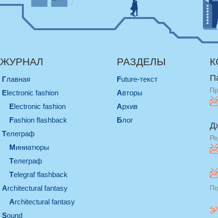
ЖУРНАЛ
РАЗДЕЛЫ
К
П
Главная
Future-текст
Пр
electronic fashion
Авторы
electronic fashion
Архив
Fashion flashback
Блог
Д
телеграф
Ре
миниатюры
телеграф
Telegraf flashback
architectural fantasy
По
architectural fantasy
sound