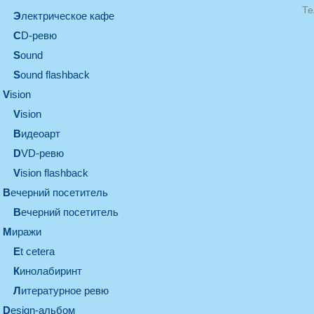
Те
электрическое кафе
CD-ревю
sound
Sound flashback
vision
vision
видеоарт
DVD-ревю
Vision flashback
вечерний посетитель
вечерний посетитель
миражи
et cetera
кинолабиринт
литературное ревю
design-альбом