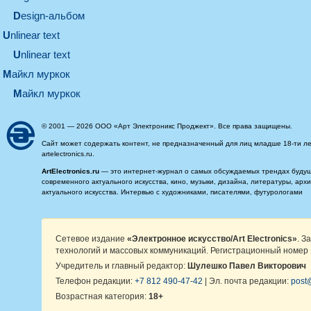
design-альбом
unlinear text
Unlinear text
майкл муркок
майкл муркок
© 2001 — 2026 ООО «Арт Электроникс Проджект». Все права защищены.
Сайт может содержать контент, не предназначенный для лиц младше 18-ти ле
artelectronics.ru.
ArtElectronics.ru
— это интернет-журнал о самых обсуждаемых трендах будущег
современного актуального искусства, кино, музыки, дизайна, литературы, ар
актуального искусства. Интервью с художниками, писателями, футурологами
Сетевое издание
«Электронное искусство/Art Electronics»
. З
технологий и массовых коммуникаций. Регистрационный номер 
Учредитель и главный редактор:
Шулешко Павел Викторович
Телефон редакции:
+7 812 490-47-42
| Эл. почта редакции:
post@
Возрастная категория:
18+