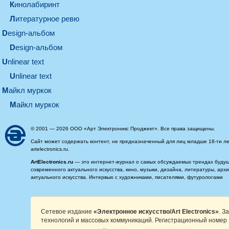
кинолабиринт
литературное ревю
design-альбом
design-альбом
unlinear text
Unlinear text
майкл муркок
майкл муркок
© 2001 — 2026 ООО «Арт Электроникс Проджект». Все права защищены.
Сайт может содержать контент, не предназначенный для лиц младше 18-ти ле
artelectronics.ru.
ArtElectronics.ru
— это интернет-журнал о самых обсуждаемых трендах будущег
современного актуального искусства, кино, музыки, дизайна, литературы, ар
актуального искусства. Интервью с художниками, писателями, футурологами
Сетевое издание
«Электронное искусство/Art Electronics»
. З
технологий и массовых коммуникаций. Регистрационный номер 