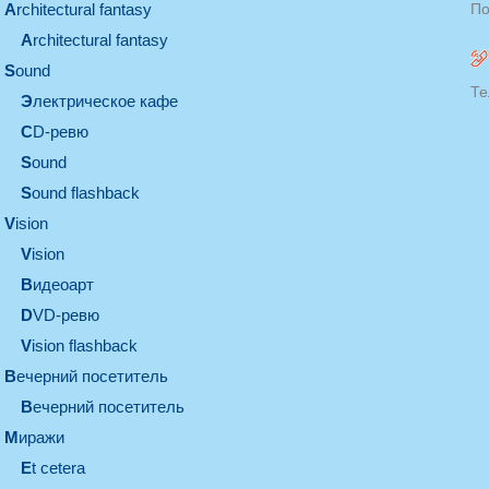
architectural fantasy
По
architectural fantasy
sound
Те
электрическое кафе
CD-ревю
sound
Sound flashback
vision
vision
видеоарт
DVD-ревю
Vision flashback
вечерний посетитель
вечерний посетитель
миражи
et cetera