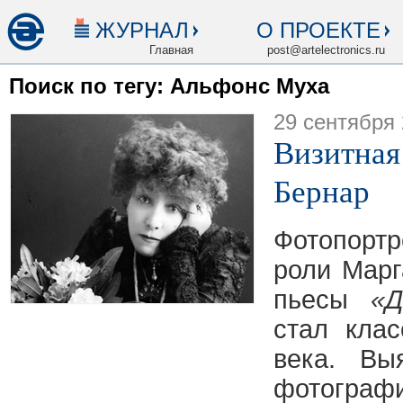
ЖУРНАЛ
О ПРОЕКТЕ
Главная
post@artelectronics.ru
Поиск по тегу: Альфонс Муха
29 сентября
Визитная
Бернар
Фотопорт
роли Марг
пьесы
«Д
стал кла
века. Вы
фотограф