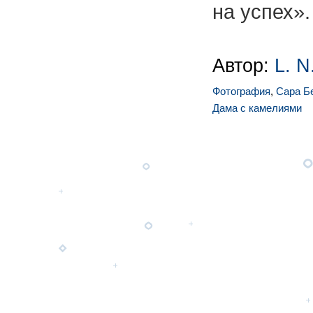
на успех».
Автор:
L. N
Фотография
,
Сара Б
Дама с камелиями