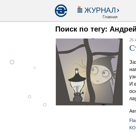
ЖУРНАЛ
Главная
Поиск по тегу: Андре
26 
С
За
на
уз
И 
ос
ла
Ав
Fla
К