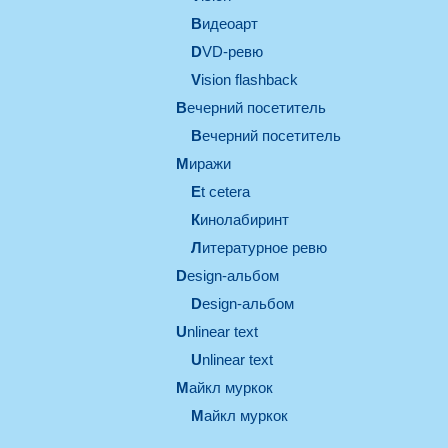
видеоарт
DVD-ревю
Vision flashback
вечерний посетитель
вечерний посетитель
миражи
et cetera
кинолабиринт
литературное ревю
design-альбом
design-альбом
unlinear text
Unlinear text
майкл муркок
майкл муркок