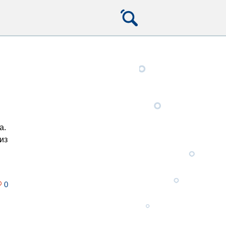
а.
из
.
0