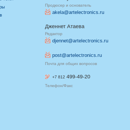
Продюсер и основатель
оры
akela@artelectronics.ru
ив
Дженнет Атаева
Редактор
djennet@artelectronics.ru
post@artelectronics.ru
Почта для общих вопросов
499-49-20
+7 812
Телефон/Факс