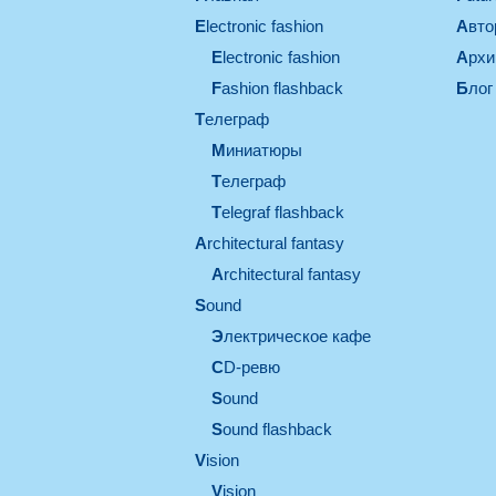
electronic fashion
Авт
electronic fashion
Арх
Fashion flashback
Блог
телеграф
миниатюры
телеграф
Telegraf flashback
architectural fantasy
architectural fantasy
sound
электрическое кафе
CD-ревю
sound
Sound flashback
vision
vision