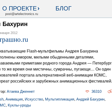
О ПРОЕКТЕ
БЛОГ
post@artelectronics.ru
й Бахурин
января 2012
трашно.ru
хватывающие Flash-мультфильмы Андрея Бахурина
полнены юмором, милыми обыденными деталями,
наваемыми приметами родного города Андрея — Петербург
в то же время они мистичны, сумрачны, пугающи… Он один 
нователей портала альтернативной веб-анимации КОМС,
уреат российских и зарубежных анимационных фестивалей
тор:
Атаева Дженнет
36310
sh
,
Анимация
,
Искусство
,
Мультипликация
,
Андрей Бахурин
,
ОМС
,
Куклы-уроды