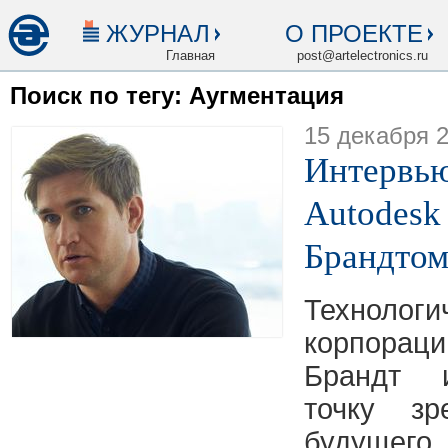
ЖУРНАЛ
О ПРОЕКТЕ
Главная
post@artelectronics.ru
Поиск по тегу: Аугментация
15 декабря 
Интервью
Autodesk
Брандто
Технолог
корпорац
Брандт 
точку з
будущего