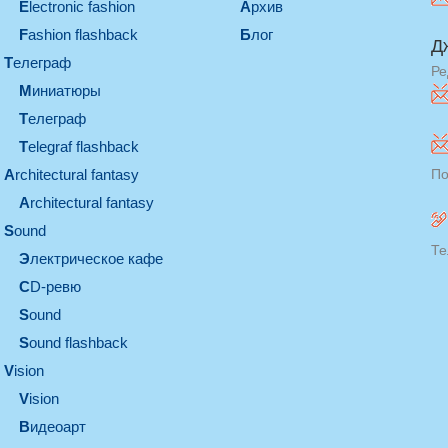
electronic fashion
Архив
Fashion flashback
Блог
Д
телеграф
Ре
миниатюры
телеграф
Telegraf flashback
architectural fantasy
По
architectural fantasy
sound
Те
электрическое кафе
CD-ревю
sound
Sound flashback
vision
vision
видеоарт