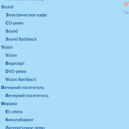
sound
Те
электрическое кафе
CD-ревю
sound
Sound flashback
vision
vision
видеоарт
DVD-ревю
Vision flashback
вечерний посетитель
вечерний посетитель
миражи
et cetera
кинолабиринт
литературное ревю