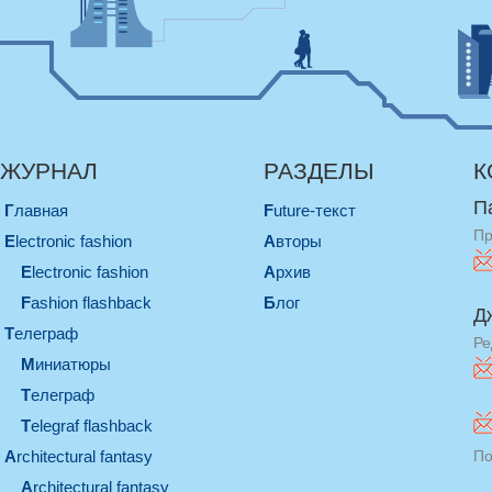
ЖУРНАЛ
РАЗДЕЛЫ
К
П
Главная
Future-текст
Пр
electronic fashion
Авторы
electronic fashion
Архив
Fashion flashback
Блог
Д
телеграф
Ре
миниатюры
телеграф
Telegraf flashback
architectural fantasy
По
architectural fantasy