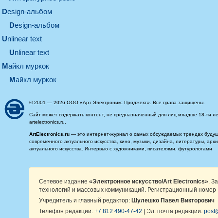
design-альбом
design-альбом
unlinear text
Unlinear text
майкл муркок
майкл муркок
© 2001 — 2026 ООО «Арт Электроникс Проджект». Все права защищены.
Сайт может содержать контент, не предназначенный для лиц младше 18-ти ле
artelectronics.ru.
ArtElectronics.ru
— это интернет-журнал о самых обсуждаемых трендах будущег
современного актуального искусства, кино, музыки, дизайна, литературы, ар
актуального искусства. Интервью с художниками, писателями, футурологами
Сетевое издание
«Электронное искусство/Art Electronics»
. З
технологий и массовых коммуникаций. Регистрационный номер 
Учредитель и главный редактор:
Шулешко Павел Викторович
Телефон редакции:
+7 812 490-47-42
| Эл. почта редакции:
post@