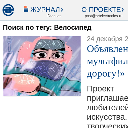
ЖУРНАЛ
О ПРОЕКТЕ
Главная
post@artelectronics.ru
Поиск по тегу: Велосипед
24 декабря 
Объявлен
мультфил
дорогу!»
Проек
приглаша
любител
искусств
творческ