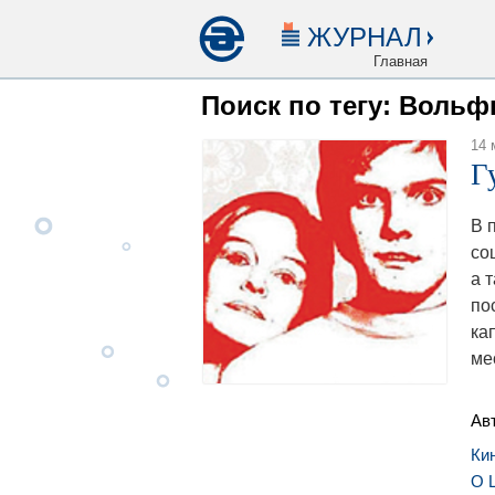
ЖУРНАЛ
Главная
Поиск по тегу: Вольф
14 
Г
В 
со
а 
по
ка
ме
Ав
Ки
О 