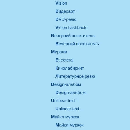
vision
видеоарт
DVD-ревю
Vision flashback
вечерний посетитель
вечерний посетитель
миражи
et cetera
кинолабиринт
литературное ревю
design-альбом
design-альбом
unlinear text
Unlinear text
майкл муркок
майкл муркок