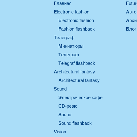
Главная
Futu
electronic fashion
Авт
electronic fashion
Арх
Fashion flashback
Блог
телеграф
миниатюры
телеграф
Telegraf flashback
architectural fantasy
architectural fantasy
sound
электрическое кафе
CD-ревю
sound
Sound flashback
vision