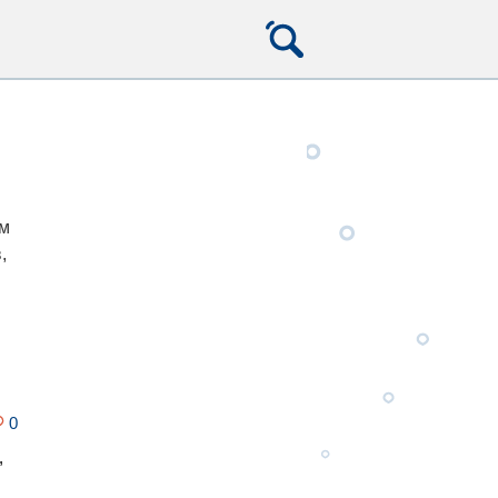
им
,
0
,