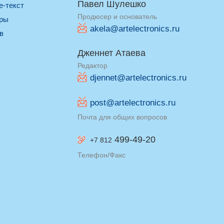
Павел Шулешко
re-текст
Продюсер и основатель
оры
akela@artelectronics.ru
ив
Дженнет Атаева
Редактор
djennet@artelectronics.ru
post@artelectronics.ru
Почта для общих вопросов
499-49-20
+7 812
Телефон/Факс