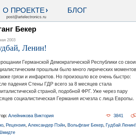
О ПРОЕКТЕ
БЛОГ
post@artelectronics.ru
ганг Бекер
мая 2003
удбай, Ленин!
прощании Германской Демократической Республики со сво
циалистическим прошлым было много лирических моментов
также грязи и инфарктов. Но произошло все очень быстро:
сле падения Стены ГДР всего за 8 месяцев стала
питалистической страной, подобной ФРГ. Уже через пару
сяцев социалистическая Германия исчезла с лица Европы.
тор:
Алейникова Виктория
3841
но
,
Рецензия
,
Александер Пэйн
,
Вольфганг Бекер
,
Гудбай Ленин!
Шмидте