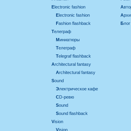
electronic fashion
Авт
electronic fashion
Арх
Fashion flashback
Блог
телеграф
миниатюры
телеграф
Telegraf flashback
architectural fantasy
architectural fantasy
sound
электрическое кафе
CD-ревю
sound
Sound flashback
vision
vision