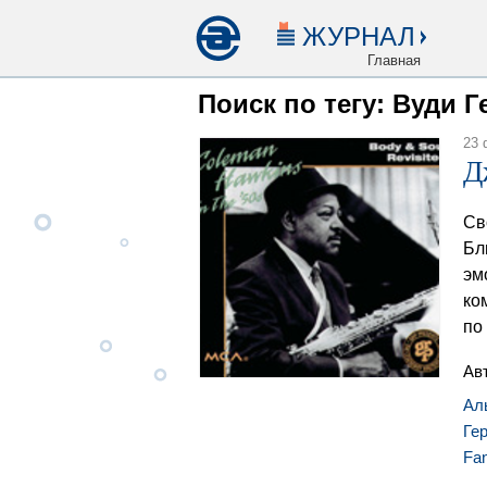
ЖУРНАЛ
Главная
Поиск по тегу: Вуди 
23 
Д
Св
Бл
эм
ко
по
Ав
Ал
Ге
Fa