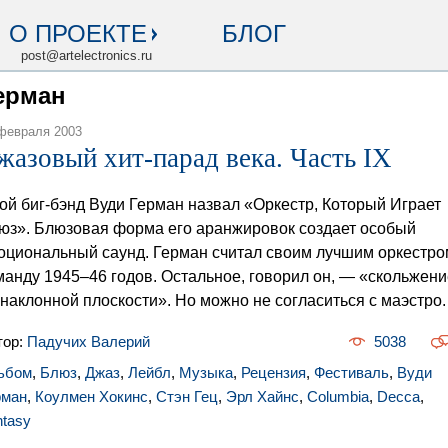
О ПРОЕКТЕ
БЛОГ
post@artelectronics.ru
Герман
февраля 2003
жазовый хит-парад века. Часть IX
ой биг-бэнд Вуди Герман назвал «Оркестр, Который Играет
юз». Блюзовая форма его аранжировок создает особый
оциональный саунд. Герман считал своим лучшим оркестро
манду 1945–46 годов. Остальное, говорил он, — «скольжени
 наклонной плоскости». Но можно не согласиться с маэстро.
тор:
Падучих Валерий
5038
ьбом
,
Блюз
,
Джаз
,
Лейбл
,
Музыка
,
Рецензия
,
Фестиваль
,
Вуди
рман
,
Коулмен Хокинс
,
Стэн Гец
,
Эрл Хайнс
,
Columbia
,
Decca
,
ntasy