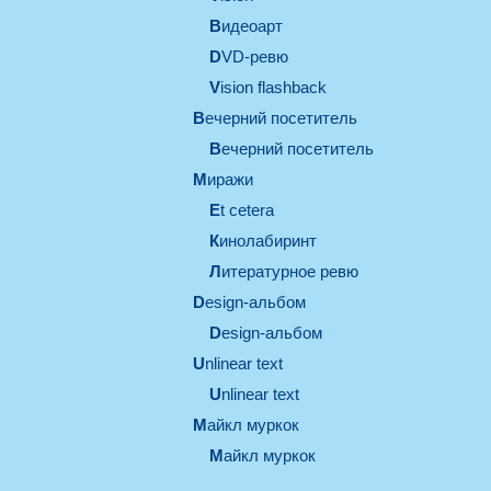
видеоарт
DVD-ревю
Vision flashback
вечерний посетитель
вечерний посетитель
миражи
et cetera
кинолабиринт
литературное ревю
design-альбом
design-альбом
unlinear text
Unlinear text
майкл муркок
майкл муркок