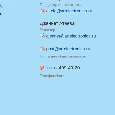
Продюсер и основатель
оры
akela@artelectronics.ru
ив
Дженнет Атаева
Редактор
djennet@artelectronics.ru
post@artelectronics.ru
Почта для общих вопросов
499-49-20
+7 812
Телефон/Факс