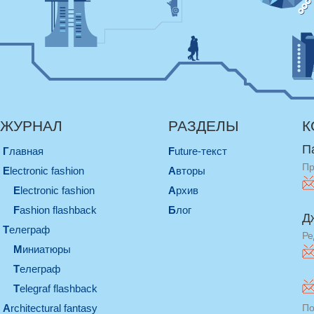
ЖУРНАЛ
РАЗДЕЛЫ
К
П
Главная
Future-текст
Пр
electronic fashion
Авторы
electronic fashion
Архив
Fashion flashback
Блог
Д
телеграф
Ре
миниатюры
телеграф
Telegraf flashback
architectural fantasy
По