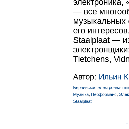
электроника, 
— все многоо
музыкальных 
его интересо
Staalplaat — 
электронщики
Tietchens, Vid
Автор:
Ильин К
Берлинская электронная ш
Музыка
,
Перформанс
,
Элек
Staalplaat