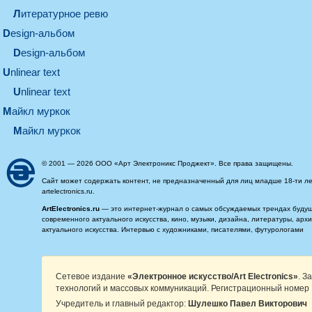
литературное ревю
design-альбом
design-альбом
unlinear text
Unlinear text
майкл муркок
майкл муркок
© 2001 — 2026 ООО «Арт Электроникс Проджект». Все права защищены.
Сайт может содержать контент, не предназначенный для лиц младше 18-ти ле
artelectronics.ru.
ArtElectronics.ru
— это интернет-журнал о самых обсуждаемых трендах будущег
современного актуального искусства, кино, музыки, дизайна, литературы, ар
актуального искусства. Интервью с художниками, писателями, футурологами
Сетевое издание
«Электронное искусство/Art Electronics»
. З
технологий и массовых коммуникаций. Регистрационный номер 
Учредитель и главный редактор:
Шулешко Павел Викторович