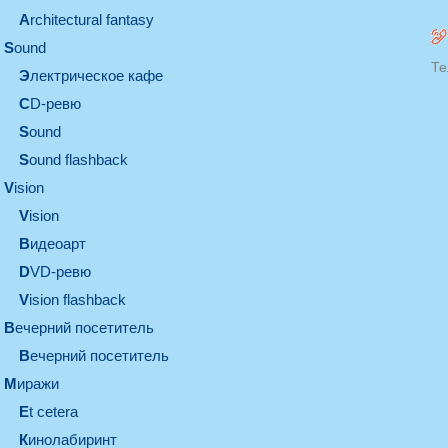
architectural fantasy
sound
Те
электрическое кафе
CD-ревю
sound
Sound flashback
vision
vision
видеоарт
DVD-ревю
Vision flashback
вечерний посетитель
вечерний посетитель
миражи
et cetera
кинолабиринт