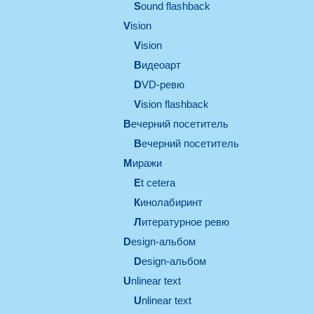
Sound flashback
vision
vision
видеоарт
DVD-ревю
Vision flashback
вечерний посетитель
вечерний посетитель
миражи
et cetera
кинолабиринт
литературное ревю
design-альбом
design-альбом
unlinear text
Unlinear text