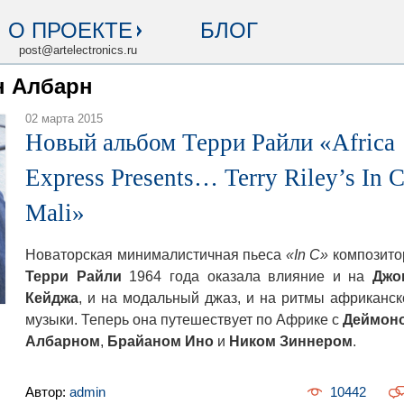
О ПРОЕКТЕ
БЛОГ
post@artelectronics.ru
н Албарн
02 марта 2015
Новый альбом Терри Райли «Africa
Express Presents… Terry Riley’s In 
Mali»
Новаторская минималистичная пьеса
«In C»
композито
Терри Райли
1964 года оказала влияние и на
Джо
Кейджа
, и на модальный джаз, и на ритмы африканск
музыки. Теперь она путешествует по Африке с
Деймон
Албарном
,
Брайаном Ино
и
Ником Зиннером
.
Автор:
admin
10442