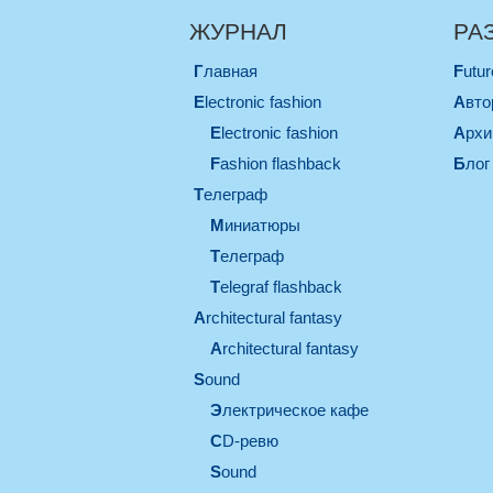
ЖУРНАЛ
РА
Главная
Futu
electronic fashion
Авт
electronic fashion
Арх
Fashion flashback
Блог
телеграф
миниатюры
телеграф
Telegraf flashback
architectural fantasy
architectural fantasy
sound
электрическое кафе
CD-ревю
sound