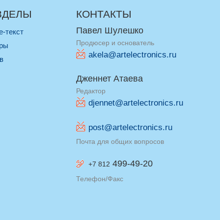
ЗДЕЛЫ
КОНТАКТЫ
Павел Шулешко
re-текст
Продюсер и основатель
оры
akela@artelectronics.ru
ив
Дженнет Атаева
Редактор
djennet@artelectronics.ru
post@artelectronics.ru
Почта для общих вопросов
499-49-20
+7 812
Телефон/Факс