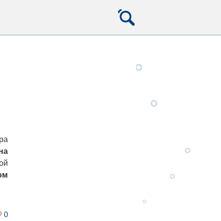
C
ра
на
ой
ом
0