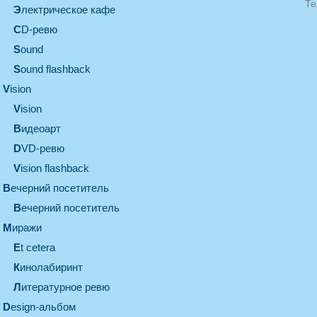
Те
электрическое кафе
CD-ревю
sound
Sound flashback
vision
vision
видеоарт
DVD-ревю
Vision flashback
вечерний посетитель
вечерний посетитель
миражи
et cetera
кинолабиринт
литературное ревю
design-альбом