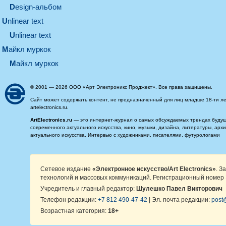
design-альбом
unlinear text
Unlinear text
майкл муркок
майкл муркок
© 2001 — 2026 ООО «Арт Электроникс Проджект». Все права защищены.
Сайт может содержать контент, не предназначенный для лиц младше 18-ти ле
artelectronics.ru.
ArtElectronics.ru
— это интернет-журнал о самых обсуждаемых трендах будущег
современного актуального искусства, кино, музыки, дизайна, литературы, ар
актуального искусства. Интервью с художниками, писателями, футурологами
Сетевое издание
«Электронное искусство/Art Electronics»
. З
технологий и массовых коммуникаций. Регистрационный номер 
Учредитель и главный редактор:
Шулешко Павел Викторович
Телефон редакции:
+7 812 490-47-42
| Эл. почта редакции:
post@
Возрастная категория:
18+