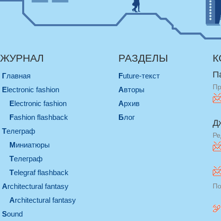
ЖУРНАЛ
РАЗДЕЛЫ
К
П
Главная
Future-текст
Пр
electronic fashion
Авторы
electronic fashion
Архив
Fashion flashback
Блог
Д
телеграф
Ре
миниатюры
телеграф
Telegraf flashback
architectural fantasy
По
architectural fantasy
sound