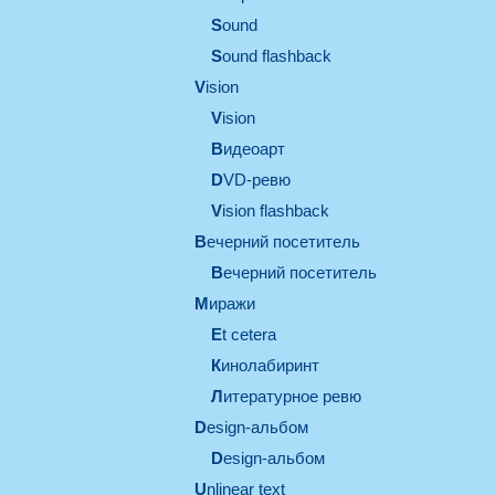
sound
Sound flashback
vision
vision
видеоарт
DVD-ревю
Vision flashback
вечерний посетитель
вечерний посетитель
миражи
et cetera
кинолабиринт
литературное ревю
design-альбом
design-альбом
unlinear text