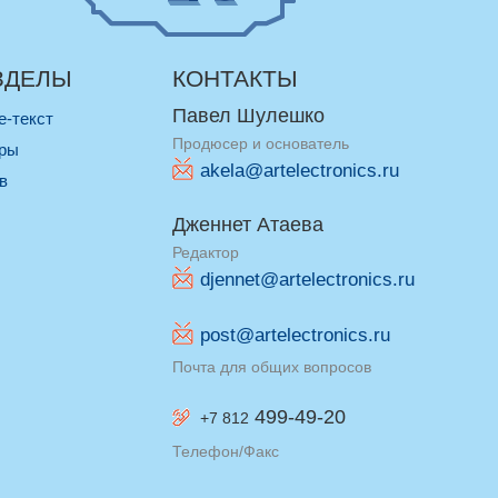
ЗДЕЛЫ
КОНТАКТЫ
Павел Шулешко
re-текст
Продюсер и основатель
оры
akela@artelectronics.ru
ив
Дженнет Атаева
Редактор
djennet@artelectronics.ru
post@artelectronics.ru
Почта для общих вопросов
499-49-20
+7 812
Телефон/Факс