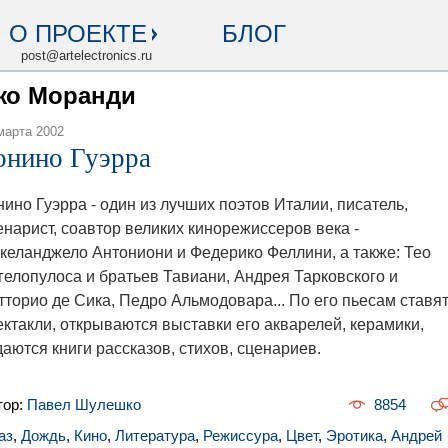
О ПРОЕКТЕ
БЛОГ
post@artelectronics.ru
джо Моранди
марта 2002
онино Гуэрра
нино Гуэрра - один из лучших поэтов Италии, писатель,
енарист, соавтор великих кинорежиссеров века -
келанджело Антониони и Федерико Феллини, а также: Тео
гелопулоса и братьев Тавиани, Андрея Тарковского и
тторио де Сика, Педро Альмодовара... По его пьесам ставя
ектакли, открываются выставки его акварелей, керамики,
даются книги рассказов, стихов, сценариев.
тор:
Павел Шулешко
8854
аз
,
Дождь
,
Кино
,
Литература
,
Режиссура
,
Цвет
,
Эротика
,
Андрей