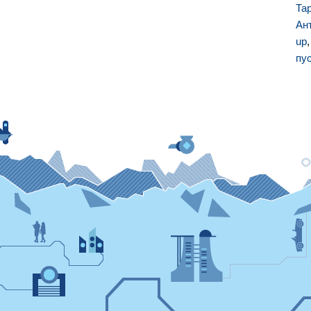
Та
Ан
up
пу