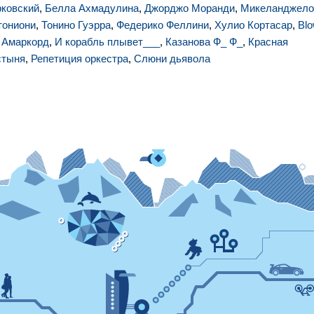
рковский
,
Белла Ахмадулина
,
Джорджо Моранди
,
Микеланджело
тониони
,
Тонино Гуэрра
,
Федерико Феллини
,
Хулио Кортасар
,
Bl
,
Амаркорд
,
И корабль плывет___
,
Казанова Ф_ Ф_
,
Красная
стыня
,
Репетиция оркестра
,
Слюни дьявола