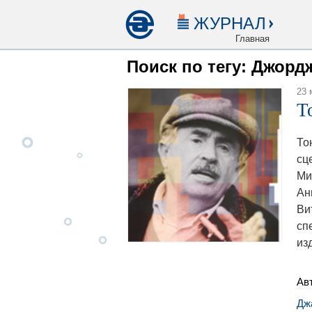
ЖУРНАЛ
Главная
Поиск по тегу: Джор
23 
Т
То
сц
Ми
Ан
Ви
сп
из
Ав
Дж