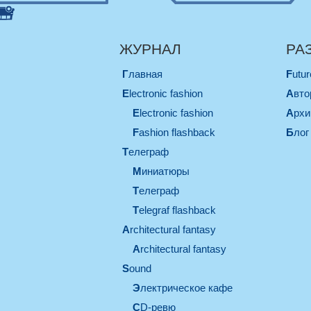
ЖУРНАЛ
РА
Главная
Futu
electronic fashion
Авт
electronic fashion
Арх
Fashion flashback
Блог
телеграф
миниатюры
телеграф
Telegraf flashback
architectural fantasy
architectural fantasy
sound
электрическое кафе
CD-ревю