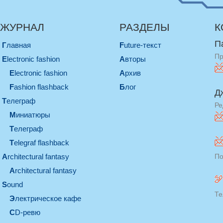
ЖУРНАЛ
РАЗДЕЛЫ
К
П
Главная
Future-текст
Пр
electronic fashion
Авторы
electronic fashion
Архив
Fashion flashback
Блог
Д
телеграф
Ре
миниатюры
телеграф
Telegraf flashback
architectural fantasy
По
architectural fantasy
sound
Те
электрическое кафе
CD-ревю