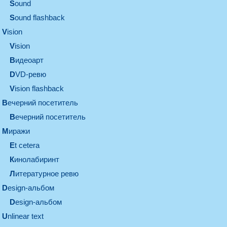
sound
Sound flashback
vision
vision
видеоарт
DVD-ревю
Vision flashback
вечерний посетитель
вечерний посетитель
миражи
et cetera
кинолабиринт
литературное ревю
design-альбом
design-альбом
unlinear text