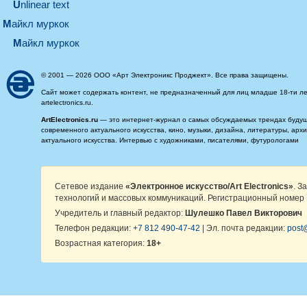
Unlinear text
майкл муркок
майкл муркок
© 2001 — 2026 ООО «Арт Электроникс Проджект». Все права защищены.
Сайт может содержать контент, не предназначенный для лиц младше 18-ти ле
artelectronics.ru.
ArtElectronics.ru
— это интернет-журнал о самых обсуждаемых трендах будущег
современного актуального искусства, кино, музыки, дизайна, литературы, ар
актуального искусства. Интервью с художниками, писателями, футурологами
Сетевое издание
«Электронное искусство/Art Electronics»
. З
технологий и массовых коммуникаций. Регистрационный номер 
Учредитель и главный редактор:
Шулешко Павел Викторович
Телефон редакции:
+7 812 490-47-42
| Эл. почта редакции:
post@
Возрастная категория:
18+