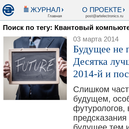
ЖУРНАЛ
О ПРОЕКТЕ
Главная
post@artelectronics.ru
Поиск по тегу: Квантовый компьют
03 марта 2014
Будущее не 
Десятка луч
2014-й и по
Слишком част
будущем, осо
футурологов, 
предсказания
будущее тем и