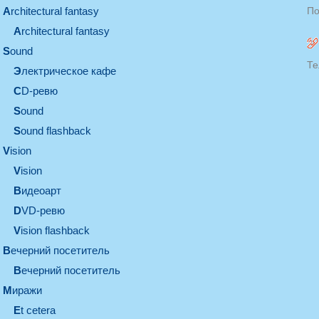
architectural fantasy
По
architectural fantasy
sound
Те
электрическое кафе
CD-ревю
sound
Sound flashback
vision
vision
видеоарт
DVD-ревю
Vision flashback
вечерний посетитель
вечерний посетитель
миражи
et cetera