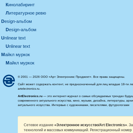
кинолабиринт
литературное ревю
design-альбом
design-альбом
unlinear text
Unlinear text
майкл муркок
майкл муркок
© 2001 — 2026 ООО «Арт Электроникс Проджект». Все права защищены.
Сайт может содержать контент, не предназначенный для лиц младше 18-ти ле
artelectronics.ru.
ArtElectronics.ru
— это интернет-журнал о самых обсуждаемых трендах будущег
современного актуального искусства, кино, музыки, дизайна, литературы, ар
актуального искусства. Интервью с художниками, писателями, футурологами
Сетевое издание
«Электронное искусство/Art Electronics»
. З
технологий и массовых коммуникаций. Регистрационный номер 