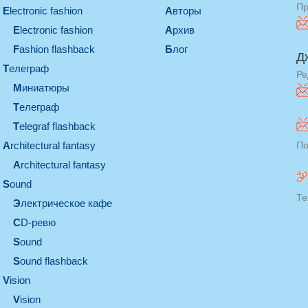
Пр
electronic fashion
Авторы
electronic fashion
Архив
Fashion flashback
Блог
Д
телеграф
Ре
миниатюры
телеграф
Telegraf flashback
architectural fantasy
По
architectural fantasy
sound
Те
электрическое кафе
CD-ревю
sound
Sound flashback
vision
vision