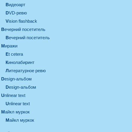
видеоарт
DVD-ревю
Vision flashback
вечерний посетитель
вечерний посетитель
миражи
et cetera
кинолабиринт
литературное ревю
design-альбом
design-альбом
unlinear text
Unlinear text
майкл муркок
майкл муркок