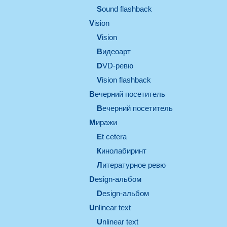
Sound flashback
vision
vision
видеоарт
DVD-ревю
Vision flashback
вечерний посетитель
вечерний посетитель
миражи
et cetera
кинолабиринт
литературное ревю
design-альбом
design-альбом
unlinear text
Unlinear text