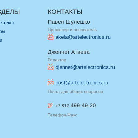
ЗДЕЛЫ
КОНТАКТЫ
Павел Шулешко
re-текст
Продюсер и основатель
оры
akela@artelectronics.ru
ив
Дженнет Атаева
Редактор
djennet@artelectronics.ru
post@artelectronics.ru
Почта для общих вопросов
499-49-20
+7 812
Телефон/Факс