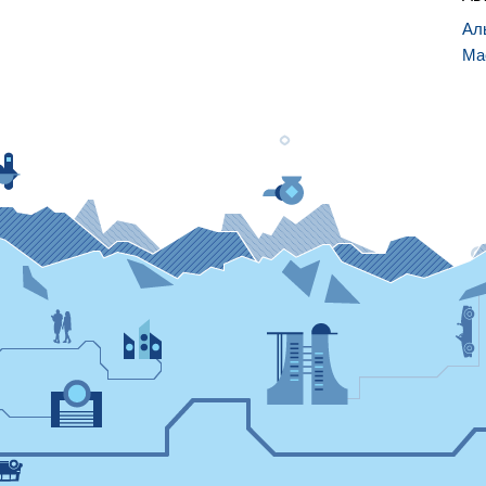
Ал
Ма