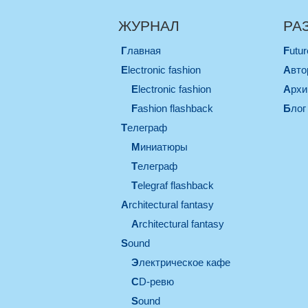
ЖУРНАЛ
РА
Главная
Futu
electronic fashion
Авт
electronic fashion
Арх
Fashion flashback
Блог
телеграф
миниатюры
телеграф
Telegraf flashback
architectural fantasy
architectural fantasy
sound
электрическое кафе
CD-ревю
sound