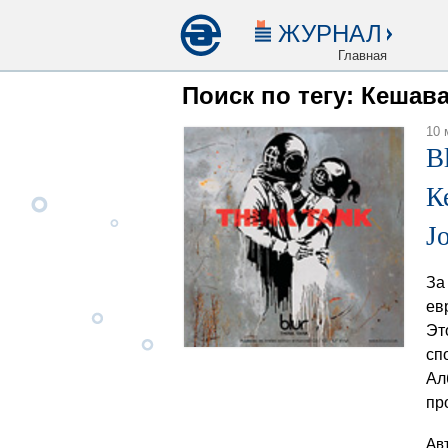
ЖУРНАЛ
Главная
Поиск по тегу: Кешав
10 
B
К
J
За
ев
Эт
сп
Ал
пр
Ав