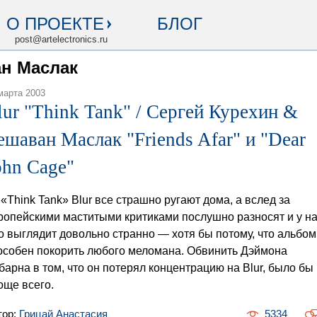
О ПРОЕКТЕ
БЛОГ
post@artelectronics.ru
ан Маслак
марта 2003
lur "Think Tank" / Сергей Курехин &
ешаван Маслак "Friends Afar" и "Dear
ohn Cage"
 «Think Tank» Blur все страшно ругают дома, а вслед за
ропейскими маститыми критиками послушно разносят и у на
о выглядит довольно странно — хотя бы потому, что альбом
особен покорить любого меломана. Обвинить Дэймона
барна в том, что он потерял концентрацию на Blur, было бы
още всего.
тор:
Грицай Анастасия
5334