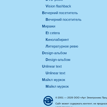
Vision flashback
вечерний посетитель
вечерний посетитель
миражи
et cetera
кинолабиринт
литературное ревю
design-альбом
design-альбом
unlinear text
Unlinear text
майкл муркок
майкл муркок
© 2001 — 2026 ООО «Арт Электроникс Про
Сайт может содержать контент, не предназ