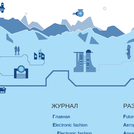
ЖУРНАЛ
РА
Главная
Futu
electronic fashion
Авт
electronic fashion
Арх