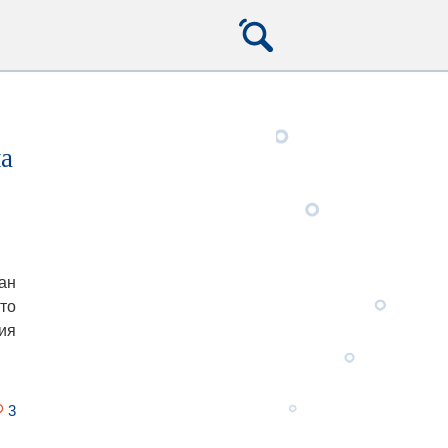
а
ан
то
ия
3