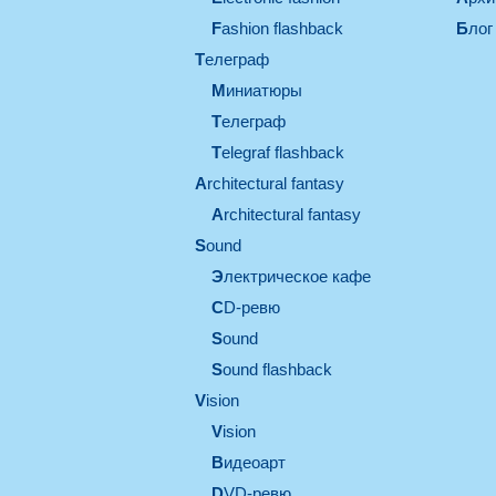
Fashion flashback
Блог
телеграф
миниатюры
телеграф
Telegraf flashback
architectural fantasy
architectural fantasy
sound
электрическое кафе
CD-ревю
sound
Sound flashback
vision
vision
видеоарт
DVD-ревю