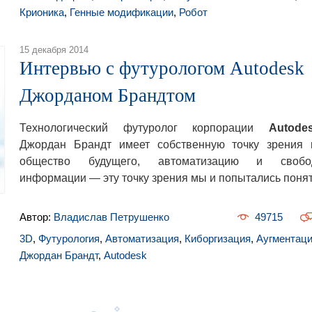
Крионика
,
Генные модификации
,
Робот
15 декабря 2014
Интервью с футурологом Autodesk
Джорданом Брандтом
Технологический футуролог корпорации
Autode
Джордан Брандт имеет собственную точку зрения 
общество будущего, автоматизацию и свобо
информации — эту точку зрения мы и попытались понят
Автор:
Владислав Петрушенко
49715
3D
,
Футурология
,
Автоматизация
,
Киборгизация
,
Аугментац
Джордан Брандт
,
Autodesk