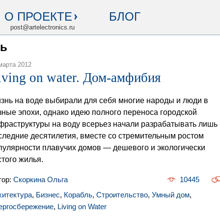
О ПРОЕКТЕ
БЛОГ
post@artelectronics.ru
ль
марта 2012
iving on water. Дом-амфибия
знь на воде выбирали для себя многие народы и люди в
зные эпохи, однако идею полного переноса городской
фраструктуры на воду всерьез начали разрабатывать лишь 
следние десятилетия, вместе со стремительным ростом
пулярности плавучих домов — дешевого и экологически
стого жилья.
тор:
Скоркина Ольга
10445
хитектура
,
Бизнес
,
Корабль
,
Строительство
,
Умный дом
,
ергосбережение
,
Living on Water