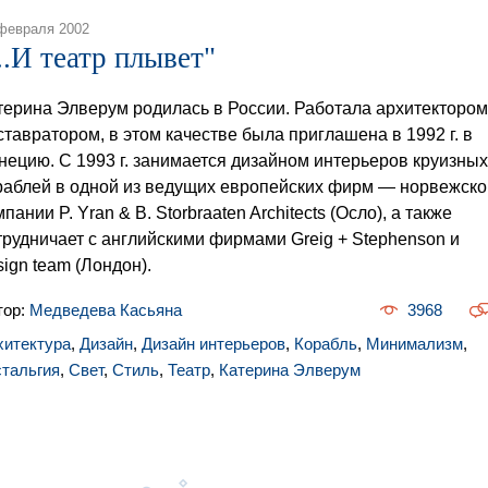
февраля 2002
...И театр плывет"
терина Элверум родилась в России. Работала архитектором
ставратором, в этом качестве была приглашена в 1992 г. в
нецию. С 1993 г. занимается дизайном интерьеров круизных
раблей в одной из ведущих европейских фирм — норвежско
пании P. Yran & B. Storbraaten Architects (Осло), а также
трудничает с английскими фирмами Greig + Stephenson и
sign team (Лондон).
тор:
Медведева Касьяна
3968
хитектура
,
Дизайн
,
Дизайн интерьеров
,
Корабль
,
Минимализм
,
стальгия
,
Свет
,
Стиль
,
Театр
,
Катерина Элверум