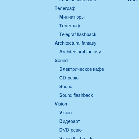
телеграф
миниатюры
телеграф
Telegraf flashback
architectural fantasy
architectural fantasy
sound
электрическое кафе
CD-ревю
sound
Sound flashback
vision
vision
видеоарт
DVD-ревю
Vision flashback