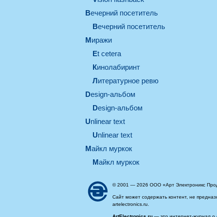
вечерний посетитель
вечерний посетитель
миражи
et cetera
кинолабиринт
литературное ревю
design-альбом
design-альбом
unlinear text
Unlinear text
майкл муркок
майкл муркок
© 2001 — 2026 ООО «Арт Электроникс Про
Сайт может содержать контент, не предназ
artelectronics.ru.
ArtElectronics.ru
— это интернет-журнал о 