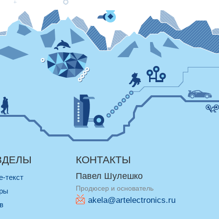
ЗДЕЛЫ
КОНТАКТЫ
Павел Шулешко
re-текст
Продюсер и основатель
оры
akela@artelectronics.ru
ив