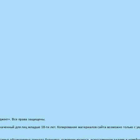
джект». Все права защищены.
наченный для лиц младше 18-ти лет. Копирование материалов сайта возможно только с ук
самых обсуждаемых трендах будущего: освоении космоса, искусственном разуме и новейших