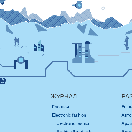
ЖУРНАЛ
РА
Главная
Futu
electronic fashion
Авт
electronic fashion
Арх
Fashion flashback
Блог