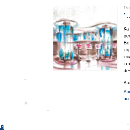
15 
"
Ка
ре
Ве
ко
ком
со
de
Ав
Ар
но