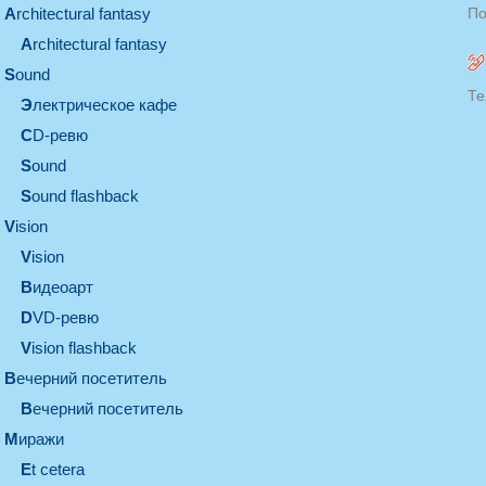
architectural fantasy
По
architectural fantasy
sound
Те
электрическое кафе
CD-ревю
sound
Sound flashback
vision
vision
видеоарт
DVD-ревю
Vision flashback
вечерний посетитель
вечерний посетитель
миражи
et cetera