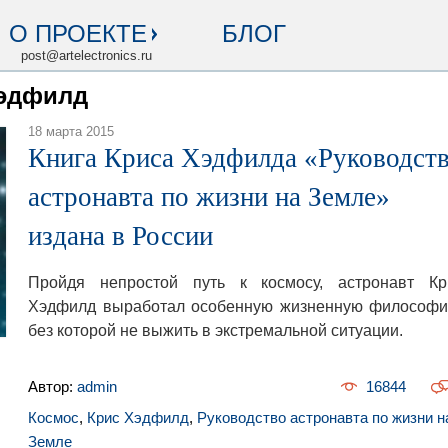
О ПРОЕКТЕ
БЛОГ
post@artelectronics.ru
Хэдфилд
18 марта 2015
Книга Криса Хэдфилда «Руководст
астронавта по жизни на Земле»
издана в России
Пройдя непростой путь к космосу, астронавт Кр
Хэдфилд выработал особенную жизненную философи
без которой не выжить в экстремальной ситуации.
Автор:
admin
16844
Космос
,
Крис Хэдфилд
,
Руководство астронавта по жизни н
Земле