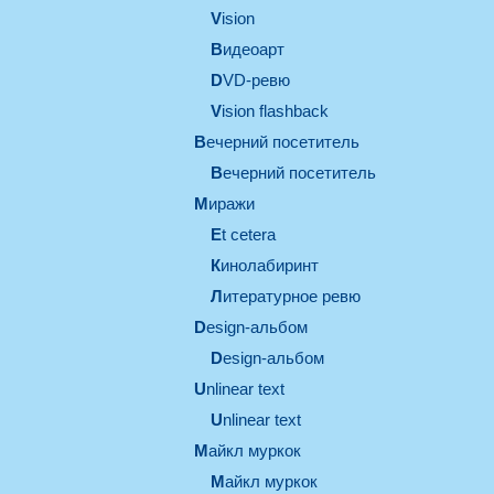
vision
видеоарт
DVD-ревю
Vision flashback
вечерний посетитель
вечерний посетитель
миражи
et cetera
кинолабиринт
литературное ревю
design-альбом
design-альбом
unlinear text
Unlinear text
майкл муркок
майкл муркок