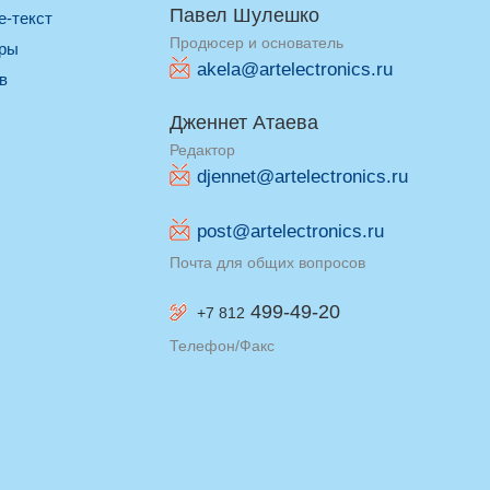
Павел Шулешко
re-текст
Продюсер и основатель
оры
akela@artelectronics.ru
ив
Дженнет Атаева
Редактор
djennet@artelectronics.ru
post@artelectronics.ru
Почта для общих вопросов
499-49-20
+7 812
Телефон/Факс