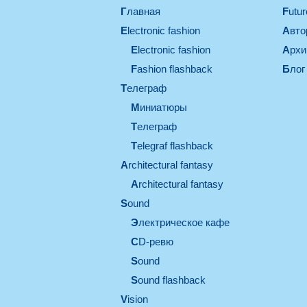
Главная
Futu
electronic fashion
Авт
electronic fashion
Арх
Fashion flashback
Блог
телеграф
миниатюры
телеграф
Telegraf flashback
architectural fantasy
architectural fantasy
sound
электрическое кафе
CD-ревю
sound
Sound flashback
vision