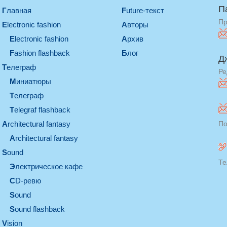
П
Главная
Future-текст
Пр
electronic fashion
Авторы
electronic fashion
Архив
Fashion flashback
Блог
Д
телеграф
Ре
миниатюры
телеграф
Telegraf flashback
architectural fantasy
По
architectural fantasy
sound
Те
электрическое кафе
CD-ревю
sound
Sound flashback
vision