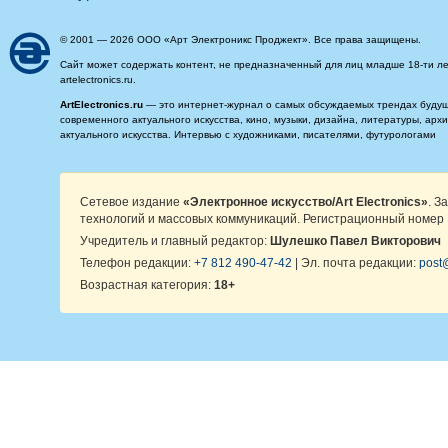
© 2001 — 2026 ООО «Арт Электроникс Проджект». Все права защищены.
Сайт может содержать контент, не предназначенный для лиц младше 18-ти ле
artelectronics.ru.
ArtElectronics.ru
— это интернет-журнал о самых обсуждаемых трендах будущег
современного актуального искусства, кино, музыки, дизайна, литературы, ар
актуального искусства. Интервью с художниками, писателями, футурологами
Сетевое издание
«Электронное искусство/Art Electronics»
. З
технологий и массовых коммуникаций. Регистрационный номер 
Учредитель и главный редактор:
Шулешко Павел Викторович
Телефон редакции:
+7 812 490-47-42
| Эл. почта редакции:
post@
Возрастная категория:
18+