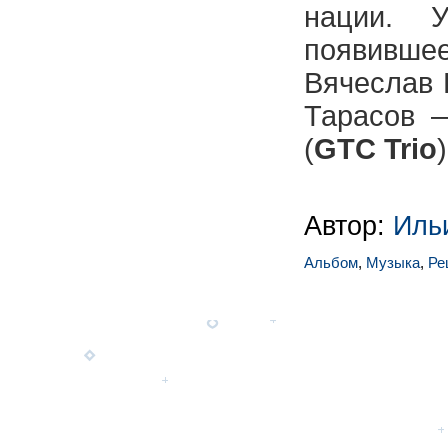
нации. 
появившее
Вячеслав
Тарасов 
(
GTC Trio
)
Автор:
Иль
Альбом
,
Музыка
,
Ре