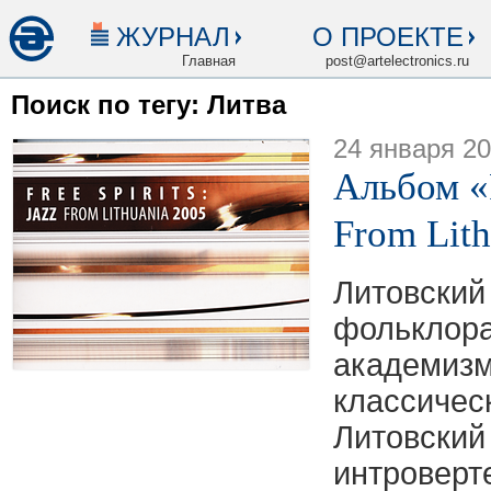
ЖУРНАЛ
О ПРОЕКТЕ
Главная
post@artelectronics.ru
Поиск по тегу: Литва
24 января 2
Альбом «F
From Lit
Литовск
фолькло
академ
класси
Литовски
интрове