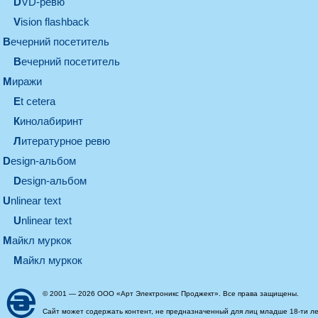
DVD-ревю
Vision flashback
вечерний посетитель
вечерний посетитель
миражи
et cetera
кинолабиринт
литературное ревю
design-альбом
design-альбом
unlinear text
Unlinear text
майкл муркок
майкл муркок
© 2001 — 2026 ООО «Арт Электроникс Проджект». Все права защищены.
Сайт может содержать контент, не предназначенный для лиц младше 18-ти ле