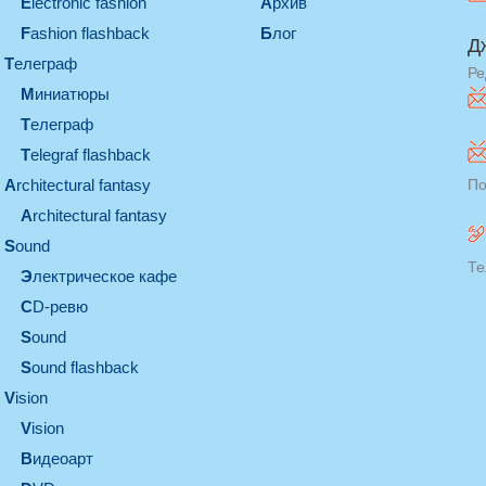
electronic fashion
Архив
Fashion flashback
Блог
Д
телеграф
Ре
миниатюры
телеграф
Telegraf flashback
architectural fantasy
По
architectural fantasy
sound
Те
электрическое кафе
CD-ревю
sound
Sound flashback
vision
vision
видеоарт