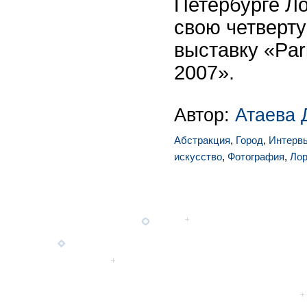
Петербурге Ло
свою четверт
выставку «Par
2007».
Автор:
Атаева 
Абстракция
,
Город
,
Интерв
искусство
,
Фотография
,
Лор