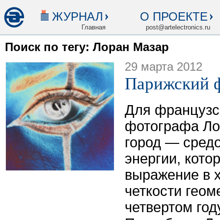
ЖУРНАЛ
О ПРОЕКТЕ
Главная
post@artelectronics.ru
Поиск по тегу: Лоран Мазар
29 марта 2012
Парижский 
Для французс
фотографа Ло
город — средо
энергии, кото
выражение в х
четкости геом
четвертом год