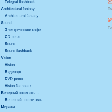
Telegraf flashback
architectural fantasy
По
architectural fantasy
sound
Те
электрическое кафе
CD-ревю
sound
Sound flashback
vision
vision
видеоарт
DVD-ревю
Vision flashback
вечерний посетитель
вечерний посетитель
миражи