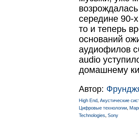
возрождалась 
середине 90-х
то и теперь в
оснований ожи
аудиофилов сб
audio уступил
домашнему кин
Автор:
Фрунджя
High End
,
Акустические си
Цифровые технологии
,
Мар
Technologies
,
Sony