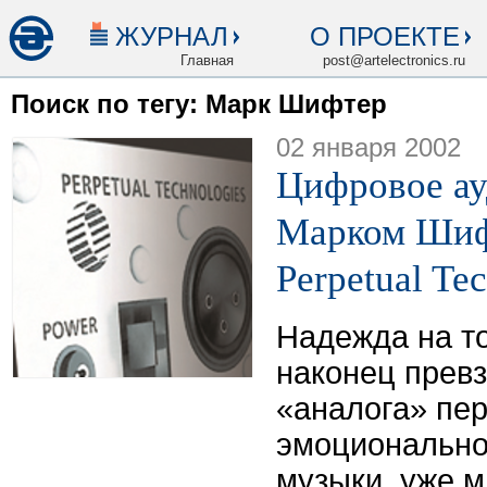
ЖУРНАЛ
О ПРОЕКТЕ
Главная
post@artelectronics.ru
Поиск по тегу: Марк Шифтер
02 января 2002
Цифровое ау
Марком Шиф
Perpetual Te
Надежда на то
наконец прев
«аналога» пе
эмоционально
музыки, уже м