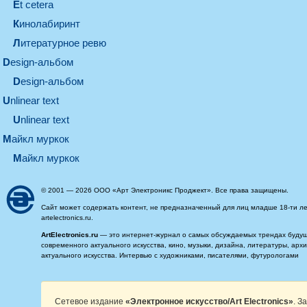
et cetera
кинолабиринт
литературное ревю
design-альбом
design-альбом
unlinear text
Unlinear text
майкл муркок
майкл муркок
© 2001 — 2026 ООО «Арт Электроникс Проджект». Все права защищены.
Сайт может содержать контент, не предназначенный для лиц младше 18-ти ле
artelectronics.ru.
ArtElectronics.ru
— это интернет-журнал о самых обсуждаемых трендах будущег
современного актуального искусства, кино, музыки, дизайна, литературы, ар
актуального искусства. Интервью с художниками, писателями, футурологами
Сетевое издание
«Электронное искусство/Art Electronics»
. З