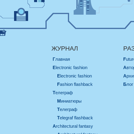
ЖУРНАЛ
РА
Главная
Futu
electronic fashion
Авт
electronic fashion
Арх
Fashion flashback
Блог
телеграф
миниатюры
телеграф
Telegraf flashback
architectural fantasy