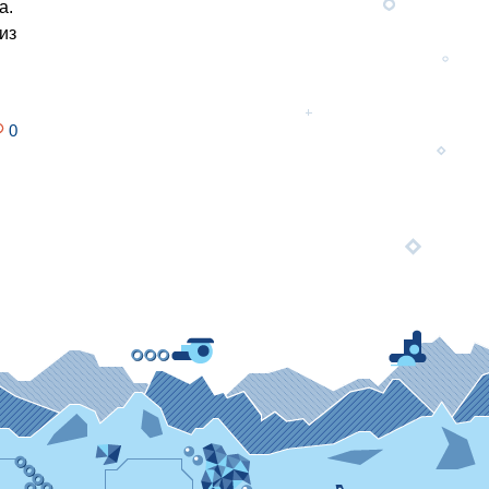
а.
из
.
0