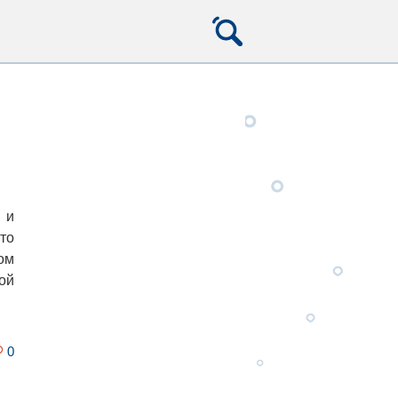
 и
то
ом
ой
0