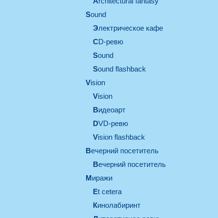
architectural fantasy
sound
электрическое кафе
CD-ревю
sound
Sound flashback
vision
vision
видеоарт
DVD-ревю
Vision flashback
вечерний посетитель
вечерний посетитель
миражи
et cetera
кинолабиринт