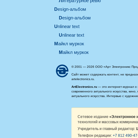
литературное ревю
design-альбом
design-альбом
unlinear text
Unlinear text
майкл муркок
майкл муркок
© 2001 — 2026 ООО «Арт Электроникс Про
Сайт может содержать контент, не предназ
artelectronics.ru.
ArtElectronics.ru
— это интернет-журнал о 
современного актуального искусства, кино
актуального искусства. Интервью с художн
Сетевое издание
«Электронное и
технологий и массовых коммуника
Учредитель и главный редактор:
Телефон редакции:
+7 812 490-47