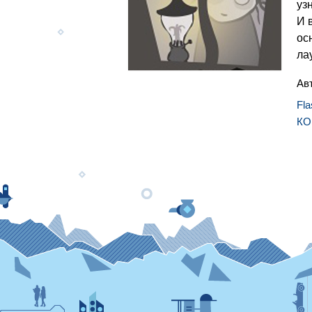
уз
И 
ос
ла
Ав
Fla
К