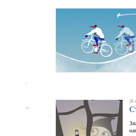
26 
С
За
на