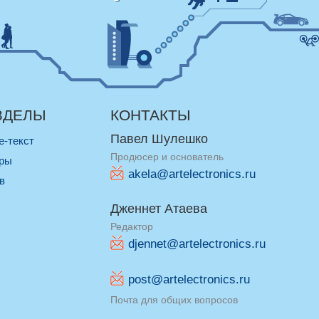
ЗДЕЛЫ
КОНТАКТЫ
Павел Шулешко
re-текст
Продюсер и основатель
оры
akela@artelectronics.ru
ив
Дженнет Атаева
Редактор
djennet@artelectronics.ru
post@artelectronics.ru
Почта для общих вопросов