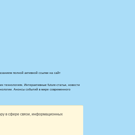
азанием полной активной ссылки на сайт
 технологиях. Интерактивные future-статьи, новости
ехнологии. Анонсы событий в мире современного
ору в сфере связи, информационных