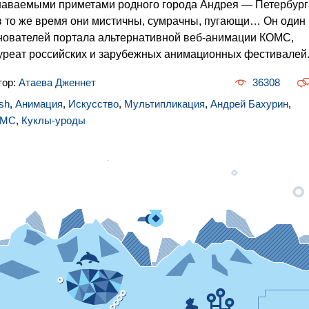
наваемыми приметами родного города Андрея — Петербург
в то же время они мистичны, сумрачны, пугающи… Он один 
нователей портала альтернативной веб-анимации КОМС,
уреат российских и зарубежных анимационных фестивалей
тор:
Атаева Дженнет
36308
sh
,
Анимация
,
Искусство
,
Мультипликация
,
Андрей Бахурин
,
ОМС
,
Куклы-уроды