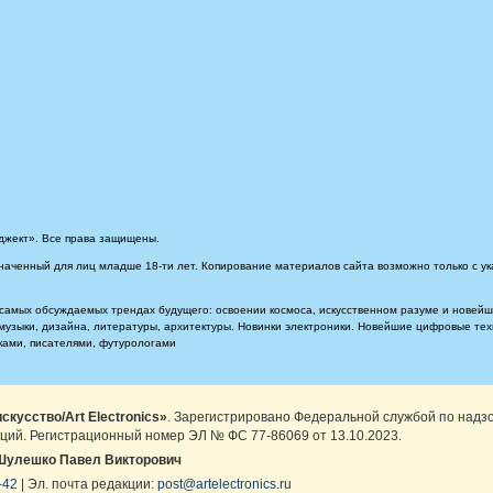
джект». Все права защищены.
наченный для лиц младше 18-ти лет. Копирование материалов сайта возможно только с ук
самых обсуждаемых трендах будущего: освоении космоса, искусственном разуме и новейших
, музыки, дизайна, литературы, архитектуры. Новинки электроники. Новейшие цифровые т
иками, писателями, футурологами
скусство/Art Electronics»
. Зарегистрировано Федеральной службой по надз
ций. Регистрационный номер ЭЛ № ФС 77-86069 от 13.10.2023.
Шулешко Павел Викторович
-42
| Эл. почта редакции:
post@artelectronics.ru