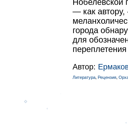
Нобелевской 
— как автору,
меланхоличес
города обнар
для обозначен
переплетения 
Автор:
Ермако
Литература
,
Рецензия
,
Орх