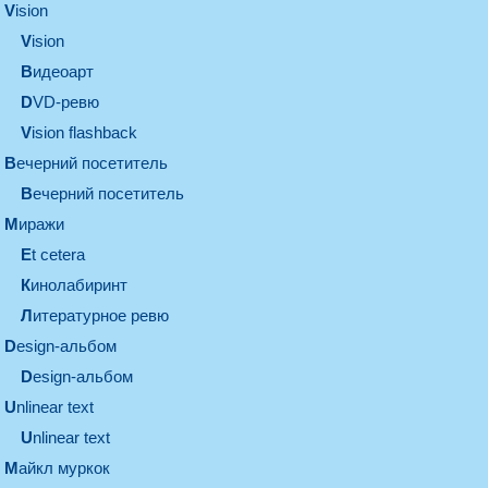
vision
vision
видеоарт
DVD-ревю
Vision flashback
вечерний посетитель
вечерний посетитель
миражи
et cetera
кинолабиринт
литературное ревю
design-альбом
design-альбом
unlinear text
Unlinear text
майкл муркок