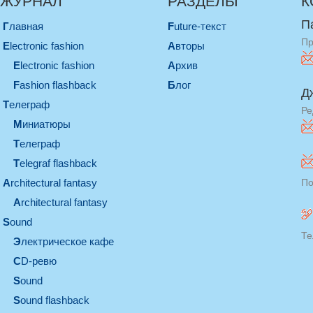
ЖУРНАЛ
РАЗДЕЛЫ
К
П
Главная
Future-текст
Пр
electronic fashion
Авторы
electronic fashion
Архив
Fashion flashback
Блог
Д
телеграф
Ре
миниатюры
телеграф
Telegraf flashback
architectural fantasy
По
architectural fantasy
sound
Те
электрическое кафе
CD-ревю
sound
Sound flashback