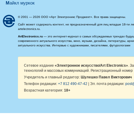
майкл муркок
© 2001 — 2026 ООО «Арт Электроникс Проджект». Все права защищены.
Сайт может содержать контент, не предназначенный для лиц младше 18-ти ле
artelectronics.ru.
ArtElectronics.ru
— это интернет-журнал о самых обсуждаемых трендах будущег
современного актуального искусства, кино, музыки, дизайна, литературы, ар
актуального искусства. Интервью с художниками, писателями, футурологами
Сетевое издание
«Электронное искусство/Art Electronics»
. З
технологий и массовых коммуникаций. Регистрационный номер 
Учредитель и главный редактор:
Шулешко Павел Викторович
Телефон редакции:
+7 812 490-47-42
| Эл. почта редакции:
post@
Возрастная категория:
18+