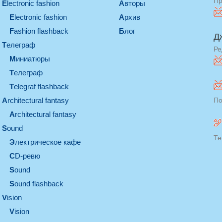
Пр
electronic fashion
Авторы
electronic fashion
Архив
Fashion flashback
Блог
Д
телеграф
Ре
миниатюры
телеграф
Telegraf flashback
architectural fantasy
По
architectural fantasy
sound
Те
электрическое кафе
CD-ревю
sound
Sound flashback
vision
vision