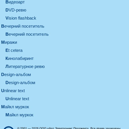
видеоарт
DVD-ревю
Vision flashback
вечерний посетитель
вечерний посетитель
миражи
et cetera
кинолабиринт
литературное ревю
design-альбом
design-альбом
unlinear text
Unlinear text
майкл муркок
майкл муркок
© 2001 — 2026 ООО «Арт Электроникс Проджект». Все права защищены.