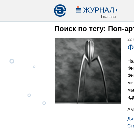
ЖУРНАЛ
Главная
Поиск по тегу: Поп-ар
22 
Ф
На
Фи
Фи
ме
мы
ид
Ав
Ди
Ст