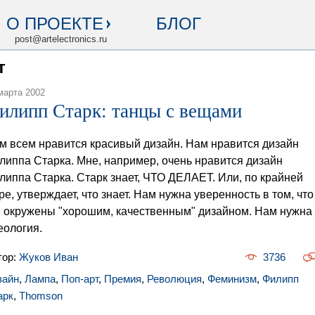
О ПРОЕКТЕ
БЛОГ
post@artelectronics.ru
т
марта 2002
илипп Старк: танцы с вещами
м всем нравится красивый дизайн. Нам нравится дизайн
липпа Старка. Мне, например, очень нравится дизайн
липпа Старка. Старк знает, ЧТО ДЕЛАЕТ. Или, по крайней
ре, утверждает, что знает. Нам нужна уверенность в том, что
 окружены "хорошим, качественным" дизайном. Нам нужна
еология.
тор:
Жуков Иван
3736
зайн
,
Лампа
,
Поп-арт
,
Премия
,
Революция
,
Феминизм
,
Филипп
арк
,
Thomson