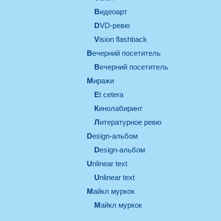
видеоарт
DVD-ревю
Vision flashback
вечерний посетитель
вечерний посетитель
миражи
et cetera
кинолабиринт
литературное ревю
design-альбом
design-альбом
unlinear text
Unlinear text
майкл муркок
майкл муркок