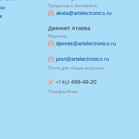
Продюсер и основатель
оры
akela@artelectronics.ru
ив
Дженнет Атаева
Редактор
djennet@artelectronics.ru
post@artelectronics.ru
Почта для общих вопросов
499-49-20
+7 812
Телефон/Факс