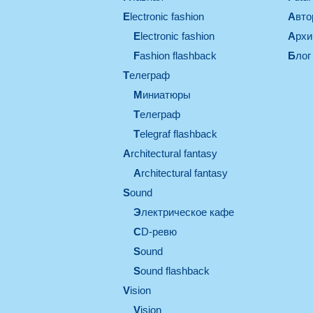
electronic fashion
Авт
electronic fashion
Арх
Fashion flashback
Блог
телеграф
миниатюры
телеграф
Telegraf flashback
architectural fantasy
architectural fantasy
sound
электрическое кафе
CD-ревю
sound
Sound flashback
vision
vision