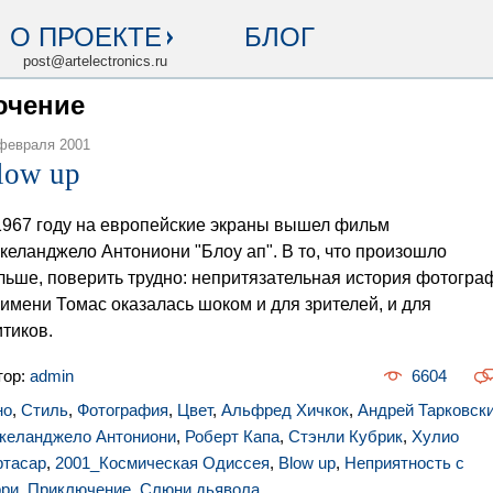
О ПРОЕКТЕ
БЛОГ
post@artelectronics.ru
ючение
февраля 2001
low up
1967 году на европейские экраны вышел фильм
келанджело Антониони "Блоу ап". В то, что произошло
льше, поверить трудно: непритязательная история фотогра
 имени Томас оказалась шоком и для зрителей, и для
итиков.
тор:
admin
6604
но
,
Стиль
,
Фотография
,
Цвет
,
Альфред Хичкок
,
Андрей Тарковск
келанджело Антониони
,
Роберт Капа
,
Стэнли Кубрик
,
Хулио
ртасар
,
2001_Космическая Одиссея
,
Blow up
,
Неприятность с
рри
,
Приключение
,
Слюни дьявола