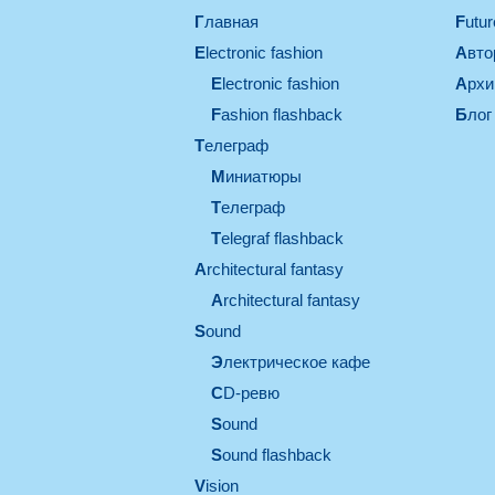
Главная
Futu
electronic fashion
Авт
electronic fashion
Арх
Fashion flashback
Блог
телеграф
миниатюры
телеграф
Telegraf flashback
architectural fantasy
architectural fantasy
sound
электрическое кафе
CD-ревю
sound
Sound flashback
vision