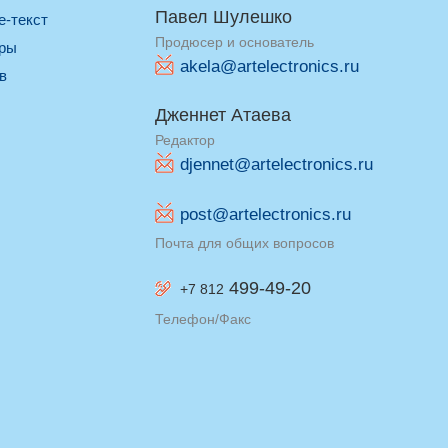
Павел Шулешко
re-текст
Продюсер и основатель
оры
akela@artelectronics.ru
ив
Дженнет Атаева
Редактор
djennet@artelectronics.ru
post@artelectronics.ru
Почта для общих вопросов
499-49-20
+7 812
Телефон/Факс