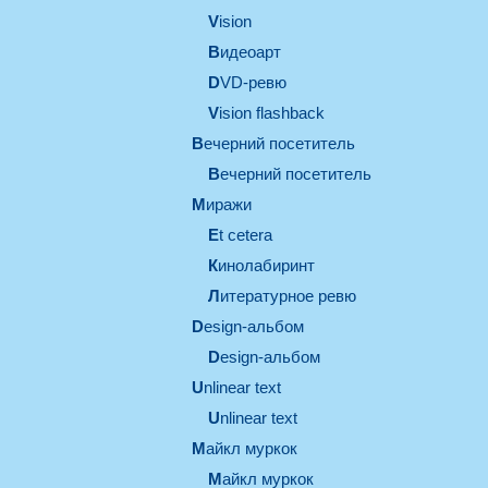
vision
видеоарт
DVD-ревю
Vision flashback
вечерний посетитель
вечерний посетитель
миражи
et cetera
кинолабиринт
литературное ревю
design-альбом
design-альбом
unlinear text
Unlinear text
майкл муркок
майкл муркок