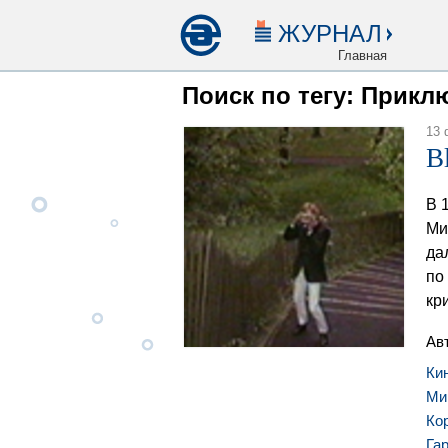
ЖУРНАЛ
Главная
Поиск по тегу: Прикл
13 
B
В 
Ми
да
по
кр
Ав
Ки
Ми
Ко
Га