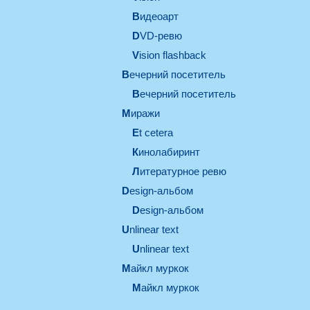
видеоарт
DVD-ревю
Vision flashback
вечерний посетитель
вечерний посетитель
миражи
et cetera
кинолабиринт
литературное ревю
design-альбом
design-альбом
unlinear text
Unlinear text
майкл муркок
майкл муркок