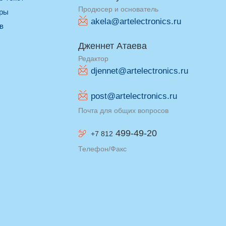
Продюсер и основатель
оры
akela@artelectronics.ru
ив
Дженнет Атаева
Редактор
djennet@artelectronics.ru
post@artelectronics.ru
Почта для общих вопросов
499-49-20
+7 812
Телефон/Факс