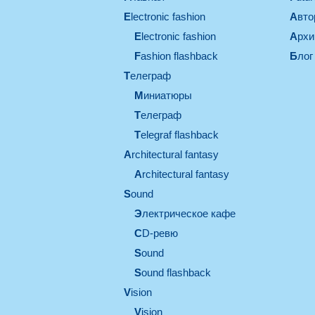
electronic fashion
Авт
electronic fashion
Арх
Fashion flashback
Блог
телеграф
миниатюры
телеграф
Telegraf flashback
architectural fantasy
architectural fantasy
sound
электрическое кафе
CD-ревю
sound
Sound flashback
vision
vision