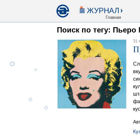
ЖУРНАЛ
Главная
Поиск по тегу: Пьеро
31 
П
Сл
вк
си
ку
шт
фа
ку
Ав
Ку