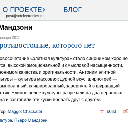
О ПРОЕКТЕ
БЛОГ
post@artelectronics.ru
 Мандзони
января 2011
ротивостояние, которого нет
овосочетание «элитная культура» стало синонимом хороше
уса, высокой эмоциональной и смысловой насыщенности,
нонимом качества и оригинальности. Антоним элитной
льтуры – культура массовая: дурной вкус, ширпотреб —
ампованный, клишированный, завернутый в шуршащий
нтик. Единое целое культуры разрезали на два неравных
ска и заставили эти куски воевать друг с другом.
тор:
Maggot Chackatta
6083
льтура
,
Пьеро Мандзони