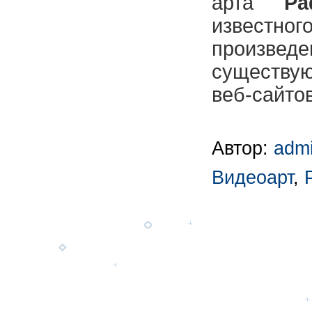
арта
Ра
извес
произвед
существ
веб-сайтов
Автор:
adm
Видеоарт
,