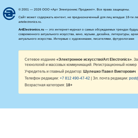
© 2001 — 2026 ООО «Арт Электроникс Проджект». Все права защищены.
Сайт может содержать контент, не предназначенный для лиц младше 18-ти ле
artelectronics.ru.
ArtElectronics.ru
— это интернет-журнал о самых обсуждаемых трендах будущег
современного актуального искусства, кино, музыки, дизайна, литературы, ар
актуального искусства. Интервью с художниками, писателями, футурологами
Сетевое издание
«Электронное искусство/Art Electronics»
. З
технологий и массовых коммуникаций. Регистрационный номер 
Учредитель и главный редактор:
Шулешко Павел Викторович
Телефон редакции:
+7 812 490-47-42
| Эл. почта редакции:
post@
Возрастная категория:
18+