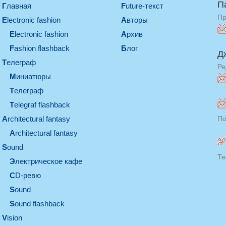
П
Главная
Future-текст
Пр
electronic fashion
Авторы
electronic fashion
Архив
Fashion flashback
Блог
Д
телеграф
Ре
миниатюры
телеграф
Telegraf flashback
architectural fantasy
По
architectural fantasy
sound
Те
электрическое кафе
CD-ревю
sound
Sound flashback
vision