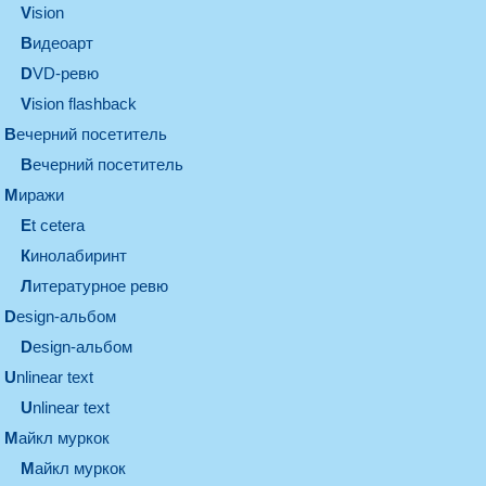
vision
видеоарт
DVD-ревю
Vision flashback
вечерний посетитель
вечерний посетитель
миражи
et cetera
кинолабиринт
литературное ревю
design-альбом
design-альбом
unlinear text
Unlinear text
майкл муркок
майкл муркок