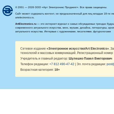
© 2001 — 2026 ООО «Арт Электроникс Проджект». Все права защищены.
Сайт может содержать контент, не предназначенный для лиц младше 18-ти ле
artelectronics.ru.
ArtElectronics.ru
— это интернет-журнал о самых обсуждаемых трендах будущег
современного актуального искусства, кино, музыки, дизайна, литературы, ар
актуального искусства. Интервью с художниками, писателями, футурологами
Сетевое издание
«Электронное искусство/Art Electronics»
. З
технологий и массовых коммуникаций. Регистрационный номер 
Учредитель и главный редактор:
Шулешко Павел Викторович
Телефон редакции:
+7 812 490-47-42
| Эл. почта редакции:
post@
Возрастная категория:
18+