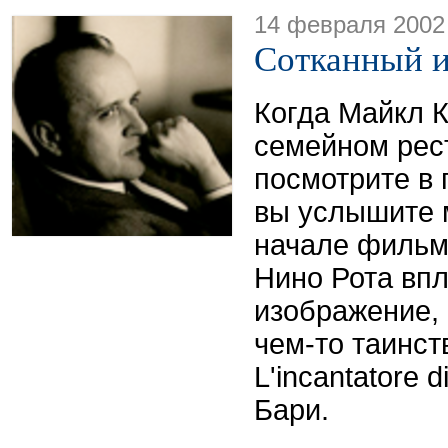
14 февраля 2002
Сотканный и
Когда Майкл К
семейном рест
посмотрите в 
вы услышите 
начале фильма
Нино Рота впл
изображение, 
чем-то таинст
L'incantatore d
Бари.