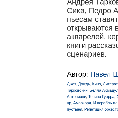
Андрея Тарков
Сика, Педро А
пьесам ставят
открываются в
акварелей, ке
книги рассказо
сценариев.
Автор:
Павел 
Джаз
,
Дождь
,
Кино
,
Литерат
Тарковский
,
Белла Ахмаду
Антониони
,
Тонино Гуэрра
,
up
,
Амаркорд
,
И корабль п
пустыня
,
Репетиция оркест