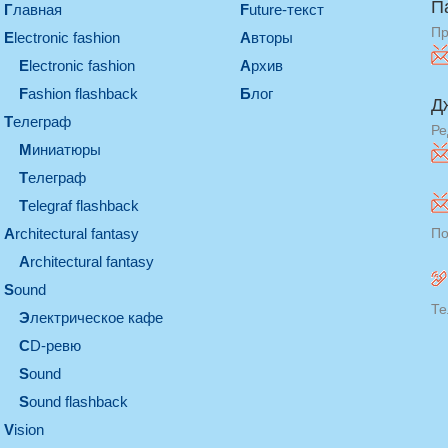
П
Главная
Future-текст
Пр
electronic fashion
Авторы
electronic fashion
Архив
Fashion flashback
Блог
Д
телеграф
Ре
миниатюры
телеграф
Telegraf flashback
architectural fantasy
По
architectural fantasy
sound
Те
электрическое кафе
CD-ревю
sound
Sound flashback
vision