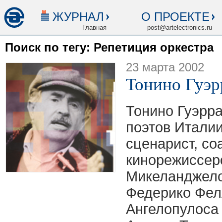
ЖУРНАЛ
О ПРОЕКТЕ
Главная
post@artelectronics.ru
Поиск по тегу: Репетиция оркестра
23 марта 2002
Тонино Гуэр
Тонино Гуэрра
поэтов Италии
сценарист, со
кинорежиссеро
Микеланджело
Федерико Фелл
Ангелопулоса 