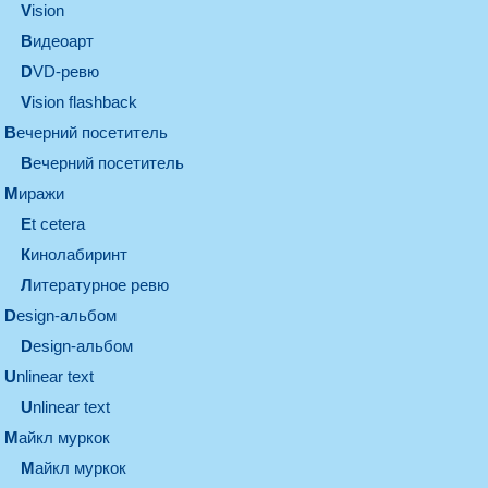
vision
видеоарт
DVD-ревю
Vision flashback
вечерний посетитель
вечерний посетитель
миражи
et cetera
кинолабиринт
литературное ревю
design-альбом
design-альбом
unlinear text
Unlinear text
майкл муркок
майкл муркок