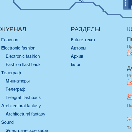
ЖУРНАЛ
РАЗДЕЛЫ
К
П
Главная
Future-текст
Пр
electronic fashion
Авторы
electronic fashion
Архив
Fashion flashback
Блог
Д
телеграф
Ре
миниатюры
телеграф
Telegraf flashback
architectural fantasy
По
architectural fantasy
sound
Те
электрическое кафе