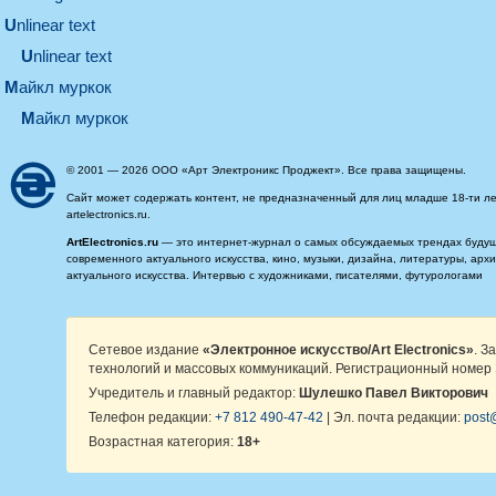
unlinear text
Unlinear text
майкл муркок
майкл муркок
© 2001 — 2026 ООО «Арт Электроникс Проджект». Все права защищены.
Сайт может содержать контент, не предназначенный для лиц младше 18-ти ле
artelectronics.ru.
ArtElectronics.ru
— это интернет-журнал о самых обсуждаемых трендах будущег
современного актуального искусства, кино, музыки, дизайна, литературы, ар
актуального искусства. Интервью с художниками, писателями, футурологами
Сетевое издание
«Электронное искусство/Art Electronics»
. З
технологий и массовых коммуникаций. Регистрационный номер 
Учредитель и главный редактор:
Шулешко Павел Викторович
Телефон редакции:
+7 812 490-47-42
| Эл. почта редакции:
post@
Возрастная категория:
18+