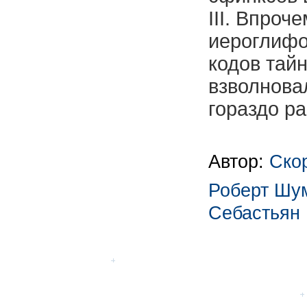
III. Впроч
иероглифо
кодов тай
взволнова
гораздо ра
Автор:
Ско
Роберт Шу
Себастьян