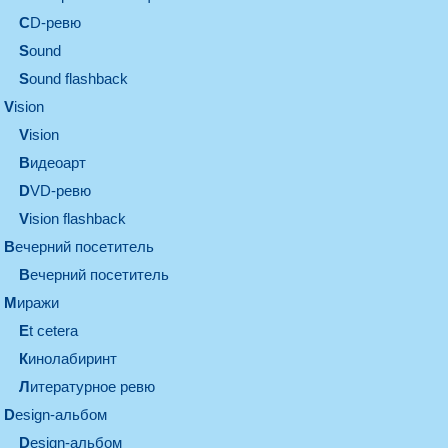
CD-ревю
sound
Sound flashback
vision
vision
видеоарт
DVD-ревю
Vision flashback
вечерний посетитель
вечерний посетитель
миражи
et cetera
кинолабиринт
литературное ревю
design-альбом
design-альбом