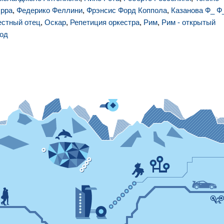
эрра
,
Федерико Феллини
,
Фрэнсис Форд Коппола
,
Казанова Ф_ Ф
естный отец
,
Оскар
,
Репетиция оркестра
,
Рим
,
Рим - открытый
род