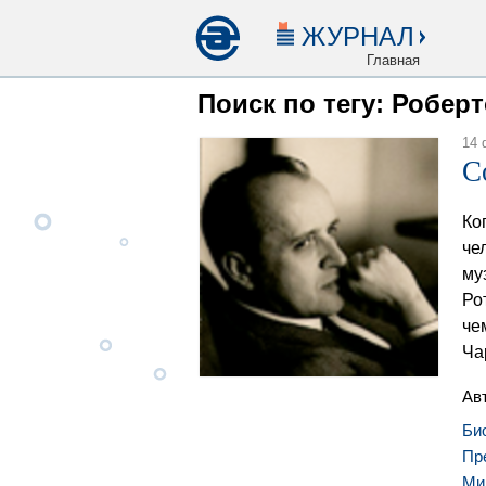
ЖУРНАЛ
Главная
Поиск по тегу: Робер
14 
С
Ко
че
му
Ро
че
Ча
Ав
Би
Пр
Ми