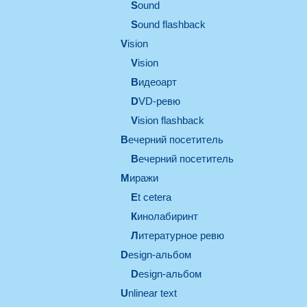
sound
Sound flashback
vision
vision
видеоарт
DVD-ревю
Vision flashback
вечерний посетитель
вечерний посетитель
миражи
et cetera
кинолабиринт
литературное ревю
design-альбом
design-альбом
unlinear text