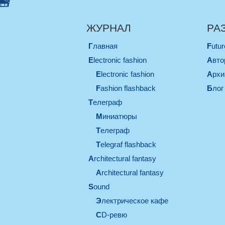
ЖУРНАЛ
РА
Главная
Futu
electronic fashion
Авт
electronic fashion
Арх
Fashion flashback
Блог
телеграф
миниатюры
телеграф
Telegraf flashback
architectural fantasy
architectural fantasy
sound
электрическое кафе
CD-ревю