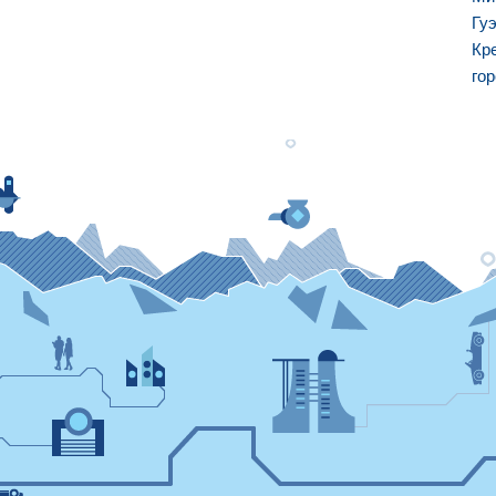
Гу
Кр
го