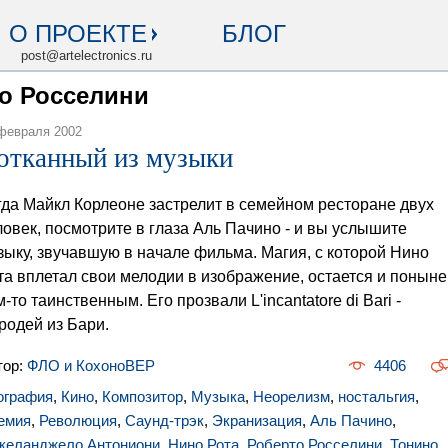
О ПРОЕКТЕ
БЛОГ
post@artelectronics.ru
то Росселини
февраля 2002
отканный из музыки
гда Майкл Корлеоне застрелит в семейном ресторане двух
ловек, посмотрите в глаза Аль Пачино - и вы услышите
зыку, звучавшую в начале фильма. Магия, с которой Нино
та вплетал свои мелодии в изображение, остается и поныне
м-то таинственным. Его прозвали L'incantatore di Bari -
родей из Бари.
тор:
ФЛО и КохоноВЕР
4406
ография
,
Кино
,
Композитор
,
Музыка
,
Неорелизм
,
ностальгия
,
емия
,
Революция
,
Саунд-трэк
,
Экранизация
,
Аль Пачино
,
келанджело Антониони
,
Нино Рота
,
Роберто Росселини
,
Тонино