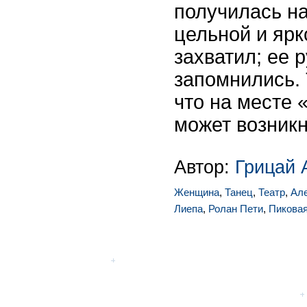
получилась н
цельной и ярк
захватил; ее 
запомнились. 
что на месте
может возникн
Автор:
Грицай 
Женщина
,
Танец
,
Театр
,
Ал
Лиепа
,
Ролан Пети
,
Пикова