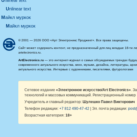
unlinear text
Unlinear text
майкл муркок
майкл муркок
© 2001 — 2026 ООО «Арт Электроникс Проджект». Все права защищены.
Сайт может содержать контент, не предназначенный для лиц младше 18-ти ле
artelectronics.ru.
ArtElectronics.ru
— это интернет-журнал о самых обсуждаемых трендах будущег
современного актуального искусства, кино, музыки, дизайна, литературы, ар
актуального искусства. Интервью с художниками, писателями, футурологами
Сетевое издание
«Электронное искусство/Art Electronics»
. З
технологий и массовых коммуникаций. Регистрационный номер 
Учредитель и главный редактор:
Шулешко Павел Викторович
Телефон редакции:
+7 812 490-47-42
| Эл. почта редакции:
post@
Возрастная категория:
18+