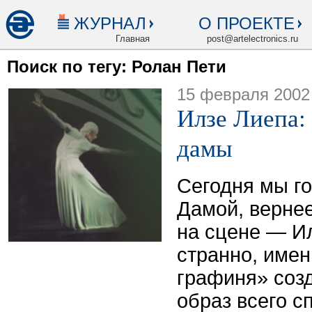
ЖУРНАЛ
О ПРОЕКТЕ
Главная
post@artelectronics.ru
Поиск по тегу: Ролан Пети
15 февраля 2002
Илзе Лиепа:
дамы
Сегодня мы г
Дамой, верне
на сцене — Ил
странно, имен
графиня» соз
образ всего с