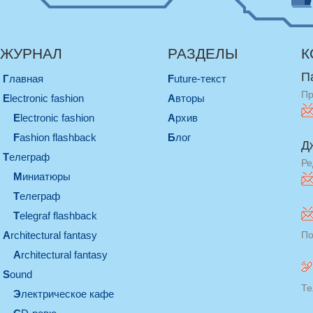
ЖУРНАЛ
РАЗДЕЛЫ
К
П
Главная
Future-текст
Пр
electronic fashion
Авторы
electronic fashion
Архив
Fashion flashback
Блог
Д
телеграф
Ре
миниатюры
телеграф
Telegraf flashback
architectural fantasy
По
architectural fantasy
sound
Те
электрическое кафе