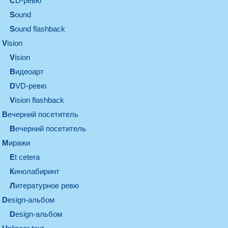
CD-ревю
sound
Sound flashback
vision
vision
видеоарт
DVD-ревю
Vision flashback
вечерний посетитель
вечерний посетитель
миражи
et cetera
кинолабиринт
литературное ревю
design-альбом
design-альбом