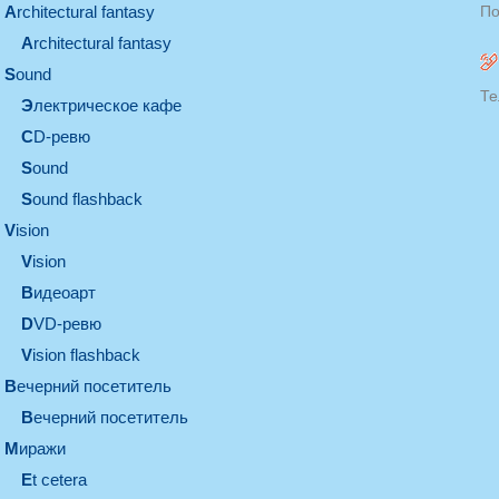
architectural fantasy
По
architectural fantasy
sound
Те
электрическое кафе
CD-ревю
sound
Sound flashback
vision
vision
видеоарт
DVD-ревю
Vision flashback
вечерний посетитель
вечерний посетитель
миражи
et cetera