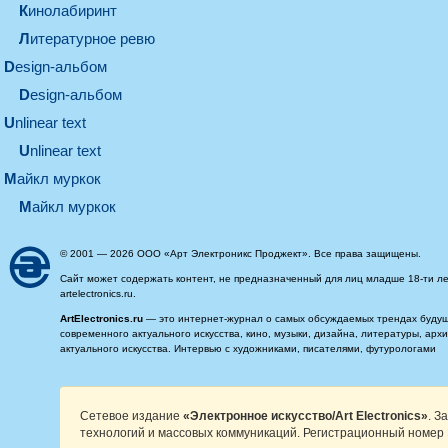
кинолабиринт
литературное ревю
design-альбом
design-альбом
unlinear text
Unlinear text
майкл муркок
майкл муркок
© 2001 — 2026 ООО «Арт Электроникс Проджект». Все права защищены.
Сайт может содержать контент, не предназначенный для лиц младше 18-ти ле
artelectronics.ru.
ArtElectronics.ru
— это интернет-журнал о самых обсуждаемых трендах будущег
современного актуального искусства, кино, музыки, дизайна, литературы, ар
актуального искусства. Интервью с художниками, писателями, футурологами
Сетевое издание
«Электронное искусство/Art Electronics»
. З
технологий и массовых коммуникаций. Регистрационный номер 