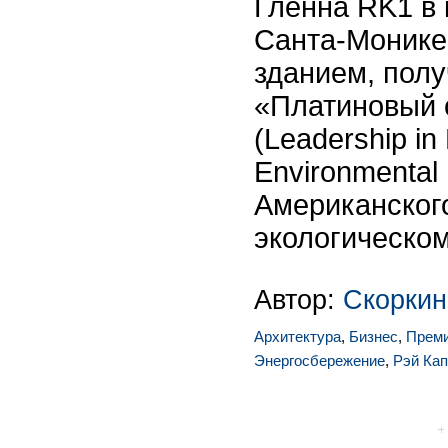
Гленна RK1 в
Санта-Монике
зданием, пол
«Платиновый 
(Leadership in
Environmental
Американског
экологическом
Автор:
Скоркин
Архитектура
,
Бизнес
,
Прем
Энергосбережение
,
Рэй Ка