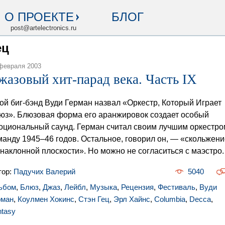
О ПРОЕКТЕ
БЛОГ
post@artelectronics.ru
ец
февраля 2003
жазовый хит-парад века. Часть IX
ой биг-бэнд Вуди Герман назвал «Оркестр, Который Играет
юз». Блюзовая форма его аранжировок создает особый
оциональный саунд. Герман считал своим лучшим оркестро
манду 1945–46 годов. Остальное, говорил он, — «скольжени
 наклонной плоскости». Но можно не согласиться с маэстро.
тор:
Падучих Валерий
5040
ьбом
,
Блюз
,
Джаз
,
Лейбл
,
Музыка
,
Рецензия
,
Фестиваль
,
Вуди
рман
,
Коулмен Хокинс
,
Стэн Гец
,
Эрл Хайнс
,
Columbia
,
Decca
,
ntasy