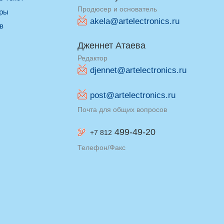
Продюсер и основатель
оры
akela@artelectronics.ru
ив
Дженнет Атаева
Редактор
djennet@artelectronics.ru
post@artelectronics.ru
Почта для общих вопросов
499-49-20
+7 812
Телефон/Факс