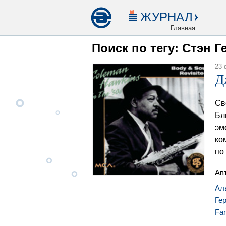
ЖУРНАЛ
Главная
Поиск по тегу: Стэн Г
23 
Д
Св
Бл
эм
ко
по
Ав
Ал
Ге
Fa