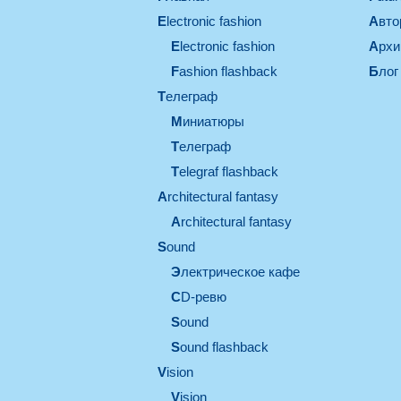
electronic fashion
Авт
electronic fashion
Арх
Fashion flashback
Блог
телеграф
миниатюры
телеграф
Telegraf flashback
architectural fantasy
architectural fantasy
sound
электрическое кафе
CD-ревю
sound
Sound flashback
vision
vision