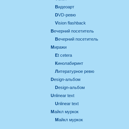
видеоарт
DVD-ревю
Vision flashback
вечерний посетитель
вечерний посетитель
миражи
et cetera
кинолабиринт
литературное ревю
design-альбом
design-альбом
unlinear text
Unlinear text
майкл муркок
майкл муркок