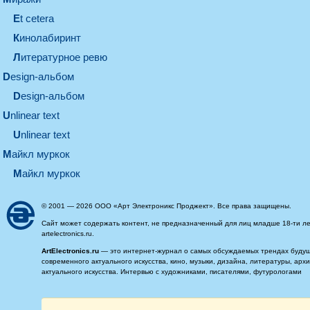
et cetera
кинолабиринт
литературное ревю
design-альбом
design-альбом
unlinear text
Unlinear text
майкл муркок
майкл муркок
© 2001 — 2026 ООО «Арт Электроникс Проджект». Все права защищены.
Сайт может содержать контент, не предназначенный для лиц младше 18-ти ле
artelectronics.ru.
ArtElectronics.ru
— это интернет-журнал о самых обсуждаемых трендах будущег
современного актуального искусства, кино, музыки, дизайна, литературы, ар
актуального искусства. Интервью с художниками, писателями, футурологами