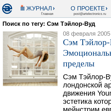
ЖУРНАЛ
О ПРОЕКТЕ
Главная
post@artelectronics.ru
Поиск по тегу: Сэм Тэйлор-Вуд
08 февраля 2005
Сэм Тэйлор-
Эмоциональ
пределы
Сэм Тэйлор-В
лондонской ар
движения Young
эстетика кото
мейнстрим ев