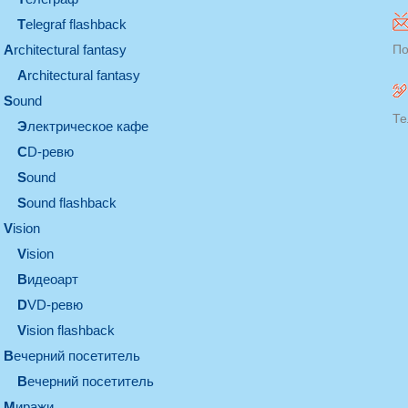
Telegraf flashback
architectural fantasy
По
architectural fantasy
sound
Те
электрическое кафе
CD-ревю
sound
Sound flashback
vision
vision
видеоарт
DVD-ревю
Vision flashback
вечерний посетитель
вечерний посетитель
миражи