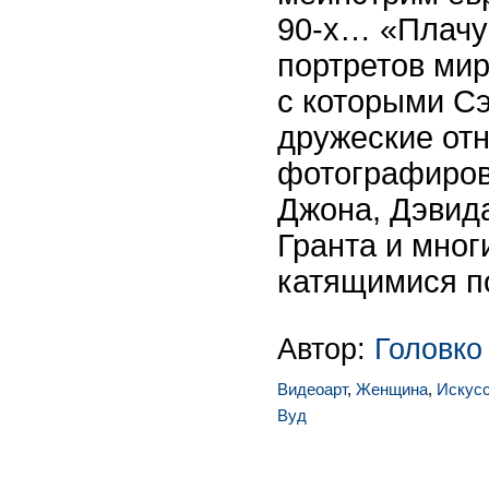
90-х… «Плач
портретов ми
с которыми С
дружеские от
фотографиров
Джона, Дэвид
Гранта и мног
катящимися п
Автор:
Головко
Видеоарт
,
Женщина
,
Искус
Вуд