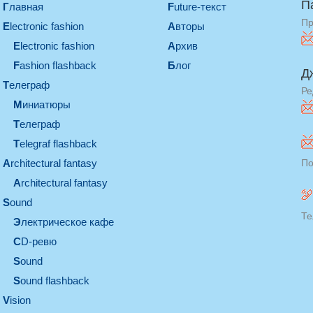
П
Главная
Future-текст
Пр
electronic fashion
Авторы
electronic fashion
Архив
Fashion flashback
Блог
Д
телеграф
Ре
миниатюры
телеграф
Telegraf flashback
architectural fantasy
По
architectural fantasy
sound
Те
электрическое кафе
CD-ревю
sound
Sound flashback
vision