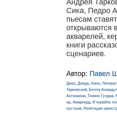
Андрея Тарков
Сика, Педро А
пьесам ставят
открываются в
акварелей, ке
книги рассказо
сценариев.
Автор:
Павел 
Джаз
,
Дождь
,
Кино
,
Литерат
Тарковский
,
Белла Ахмаду
Антониони
,
Тонино Гуэрра
,
up
,
Амаркорд
,
И корабль п
пустыня
,
Репетиция оркест