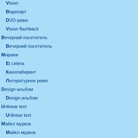
vision
видеоарт
DVD-ревю
Vision flashback
вечерний посетитель
вечерний посетитель
миражи
et cetera
кинолабиринт
литературное ревю
design-альбом
design-альбом
unlinear text
Unlinear text
майкл муркок
майкл муркок