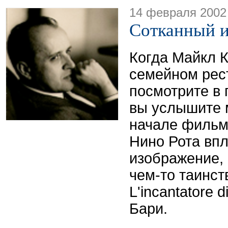
14 февраля 2002
Сотканный и
Когда Майкл К
семейном рест
посмотрите в 
вы услышите 
начале фильма
Нино Рота впл
изображение, 
чем-то таинст
L'incantatore d
Бари.