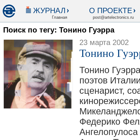
ЖУРНАЛ
О ПРОЕКТЕ
Главная
post@artelectronics.ru
Поиск по тегу: Тонино Гуэрра
23 марта 2002
Тонино Гуэр
Тонино Гуэрра
поэтов Италии
сценарист, со
кинорежиссеро
Микеланджело
Федерико Фелл
Ангелопулоса 