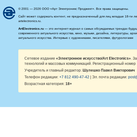
© 2001 — 2026 ООО «Арт Электроникс Проджект». Все права защищены.
Сайт может содержать контент, не предназначенный для лиц младше 18-ти ле
artelectronics.ru.
ArtElectronics.ru
— это интернет-журнал о самых обсуждаемых трендах будущег
современного актуального искусства, кино, музыки, дизайна, литературы, ар
актуального искусства. Интервью с художниками, писателями, футурологами
Сетевое издание
«Электронное искусство/Art Electronics»
. З
технологий и массовых коммуникаций. Регистрационный номер 
Учредитель и главный редактор:
Шулешко Павел Викторович
Телефон редакции:
+7 812 490-47-42
| Эл. почта редакции:
post@
Возрастная категория:
18+