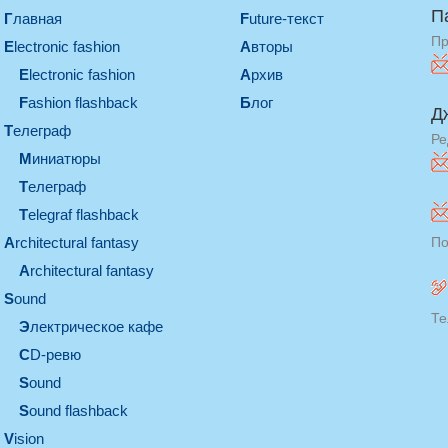
П
Главная
Future-текст
Пр
electronic fashion
Авторы
electronic fashion
Архив
Fashion flashback
Блог
Д
телеграф
Ре
миниатюры
телеграф
Telegraf flashback
architectural fantasy
По
architectural fantasy
sound
Те
электрическое кафе
CD-ревю
sound
Sound flashback
vision