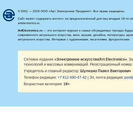
© 2001 — 2026 ООО «Арт Электроникс Проджект». Все права защищены.
Сайт может содержать контент, не предназначенный для лиц младше 18-ти ле
artelectronics.ru.
ArtElectronics.ru
— это интернет-журнал о самых обсуждаемых трендах будущег
современного актуального искусства, кино, музыки, дизайна, литературы, ар
актуального искусства. Интервью с художниками, писателями, футурологами
Сетевое издание
«Электронное искусство/Art Electronics»
. З
технологий и массовых коммуникаций. Регистрационный номер 
Учредитель и главный редактор:
Шулешко Павел Викторович
Телефон редакции:
+7 812 490-47-42
| Эл. почта редакции:
post@
Возрастная категория:
18+