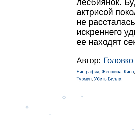
лесбиянок. Б
актрисой поко
не рассталась
искреннего уд
ее находят се
Автор:
Головко
Биография
,
Женщина
,
Кино
Турман
,
Убить Билла