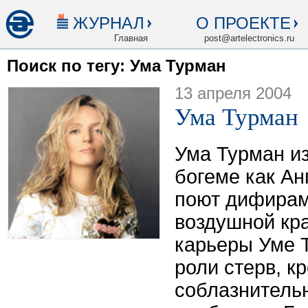
ЖУРНАЛ
О ПРОЕКТЕ
Главная
post@artelectronics.ru
Поиск по тегу: Ума Турман
13 апреля 2004
Ума Турман
Ума Турман из
богеме как Ан
поют дифирам
воздушной кра
карьеры Уме 
роли стерв, к
соблазнительн