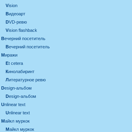
vision
видеоарт
DVD-ревю
Vision flashback
вечерний посетитель
вечерний посетитель
миражи
et cetera
кинолабиринт
литературное ревю
design-альбом
design-альбом
unlinear text
Unlinear text
майкл муркок
майкл муркок