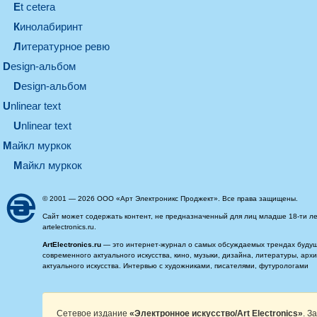
et cetera
кинолабиринт
литературное ревю
design-альбом
design-альбом
unlinear text
Unlinear text
майкл муркок
майкл муркок
© 2001 — 2026 ООО «Арт Электроникс Проджект». Все права защищены.
Сайт может содержать контент, не предназначенный для лиц младше 18-ти ле
artelectronics.ru.
ArtElectronics.ru
— это интернет-журнал о самых обсуждаемых трендах будущег
современного актуального искусства, кино, музыки, дизайна, литературы, ар
актуального искусства. Интервью с художниками, писателями, футурологами
Сетевое издание
«Электронное искусство/Art Electronics»
. З