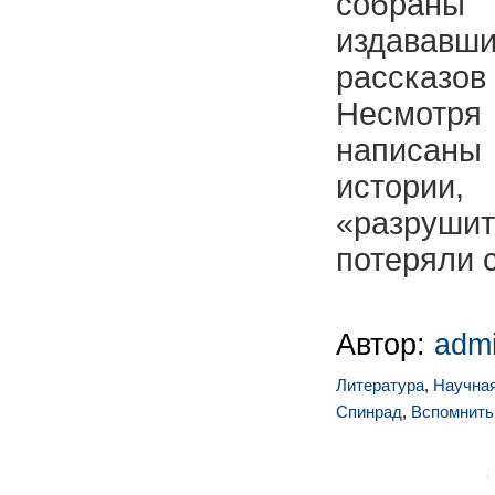
собраны
издава
рассказ
Несмотря 
написаны 
истори
«разруши
потеряли 
Автор:
adm
Литература
,
Научная
Спинрад
,
Вспомнить