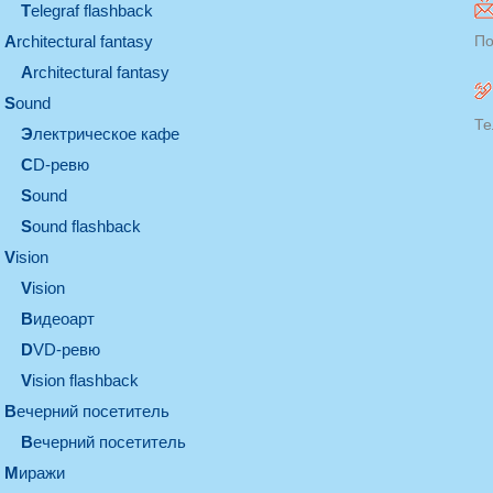
Telegraf flashback
architectural fantasy
По
architectural fantasy
sound
Те
электрическое кафе
CD-ревю
sound
Sound flashback
vision
vision
видеоарт
DVD-ревю
Vision flashback
вечерний посетитель
вечерний посетитель
миражи