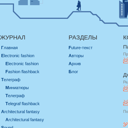
ЖУРНАЛ
РАЗДЕЛЫ
К
П
Главная
Future-текст
Пр
electronic fashion
Авторы
electronic fashion
Архив
Fashion flashback
Блог
Д
телеграф
Ре
миниатюры
телеграф
Telegraf flashback
architectural fantasy
По
architectural fantasy
sound