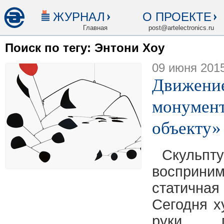
ЖУРНАЛ
О ПРОЕКТЕ
Главная
post@artelectronics.ru
Поиск по тегу: Энтони Хоу
09 июня 201
Движение
монумент
объекту»
Скульп
восприни
статична
Cегодня х
руки, 