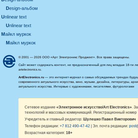
design-альбом
unlinear text
Unlinear text
майкл муркок
майкл муркок
© 2001 — 2026 ООО «Арт Электроникс Проджект». Все права защищены.
Сайт может содержать контент, не предназначенный для лиц младше 18-ти ле
artelectronics.ru.
ArtElectronics.ru
— это интернет-журнал о самых обсуждаемых трендах будущег
современного актуального искусства, кино, музыки, дизайна, литературы, ар
актуального искусства. Интервью с художниками, писателями, футурологами
Сетевое издание
«Электронное искусство/Art Electronics»
. З
технологий и массовых коммуникаций. Регистрационный номер 
Учредитель и главный редактор:
Шулешко Павел Викторович
Телефон редакции:
+7 812 490-47-42
| Эл. почта редакции:
post@
Возрастная категория:
18+