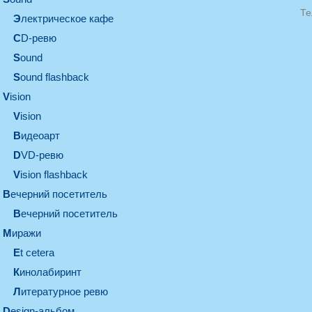
Те
электрическое кафе
CD-ревю
sound
Sound flashback
vision
vision
видеоарт
DVD-ревю
Vision flashback
вечерний посетитель
вечерний посетитель
миражи
et cetera
кинолабиринт
литературное ревю
design-альбом