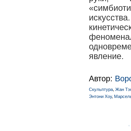
«симби
искусст
кинетиче
фено
одновре
явление.
Автор:
Вор
Скульптура
,
Жан Тэ
Энтони Хоу
,
Марсел