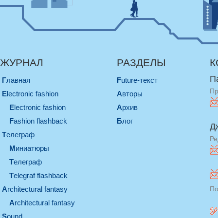
ЖУРНАЛ
РАЗДЕЛЫ
К
П
Главная
Future-текст
Пр
electronic fashion
Авторы
electronic fashion
Архив
Fashion flashback
Блог
Д
телеграф
Ре
миниатюры
телеграф
Telegraf flashback
architectural fantasy
По
architectural fantasy
sound