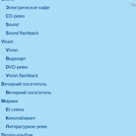
Те
электрическое кафе
CD-ревю
sound
Sound flashback
vision
vision
видеоарт
DVD-ревю
Vision flashback
вечерний посетитель
вечерний посетитель
миражи
et cetera
кинолабиринт
литературное ревю
design-альбом