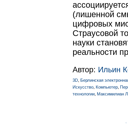
ассоциируетс
(лишенной см
цифровых ми
Страусовой т
науки становя
реальности п
Автор:
Ильин К
3D
,
Берлинская электронна
Искусство
,
Компьютер
,
Пер
технологии
,
Максимилиан Л