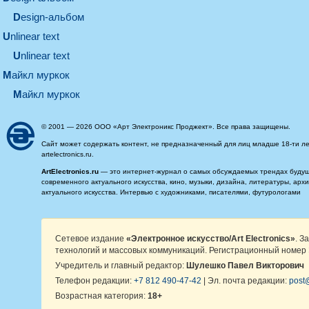
design-альбом
unlinear text
Unlinear text
майкл муркок
майкл муркок
© 2001 — 2026 ООО «Арт Электроникс Проджект». Все права защищены.
Сайт может содержать контент, не предназначенный для лиц младше 18-ти ле
artelectronics.ru.
ArtElectronics.ru
— это интернет-журнал о самых обсуждаемых трендах будущег
современного актуального искусства, кино, музыки, дизайна, литературы, ар
актуального искусства. Интервью с художниками, писателями, футурологами
Сетевое издание
«Электронное искусство/Art Electronics»
. З
технологий и массовых коммуникаций. Регистрационный номер 
Учредитель и главный редактор:
Шулешко Павел Викторович
Телефон редакции:
+7 812 490-47-42
| Эл. почта редакции:
post@
Возрастная категория:
18+